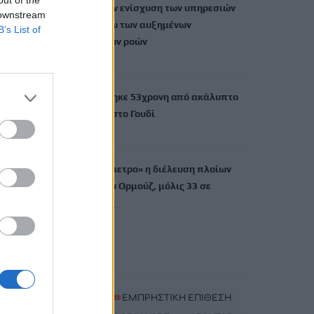
Λιμενικό: Ζητούν ενίσχυση των υπηρεσιών
 downstream
στην Κρήτη λόγω των αυξημένων
B’s List of
μεταναστευτικών ροών
7 Αυγούστου, 2026
Νεκρή ανασύρθηκε 53χρονη από ακάλυπτο
πολυκατοικίας στο Γουδί
7 Αυγούστου, 2026
Με το «σταγονόμετρο» η διέλευση πλοίων
από το Στενό του Ορμούζ, μόλις 33 σε
τέσσερις ημέρες
7 Αυγούστου, 2026
TRENDING
#
MARFIN
#
ΕΜΠΡΗΣΤΙΚΗ ΕΠΙΘΕΣΗ