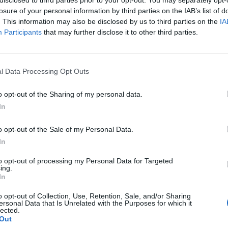
losure of your personal information by third parties on the IAB’s list of
. This information may also be disclosed by us to third parties on the
IA
Participants
that may further disclose it to other third parties.
ΓΝΩΜΕΣ
ές
Κρήτη 2030: Τουρισμός, ανάπτυξη και
l Data Processing Opt Outs
η μεγάλη πρόκληση της επόμενης
ημέρας
o opt-out of the Sharing of my personal data.
In
Η Κρήτη δεν είναι απλώς ένας κορυφαίος τουριστικός
προορισμός. Είναι ένα ζωντανό παράδειγμα του πώς ο
o opt-out of the Sale of my Personal Data.
τουρισμός μπορεί…
In
Λευτέρης Αυγενάκης
28 Μαΐου, 2026
to opt-out of processing my Personal Data for Targeted
ing.
In
o opt-out of Collection, Use, Retention, Sale, and/or Sharing
ersonal Data that Is Unrelated with the Purposes for which it
lected.
Out