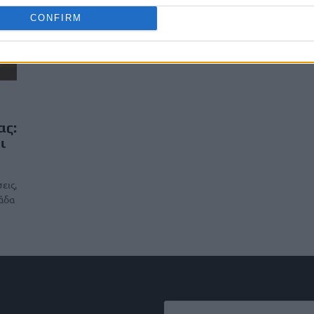
CONFIRM
ας:
ι
εις,
λάδα