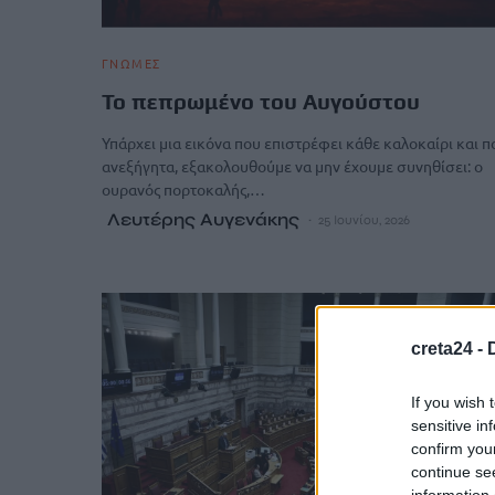
ΓΝΩΜΕΣ
Το πεπρωμένο του Αυγούστου
Υπάρχει μια εικόνα που επιστρέφει κάθε καλοκαίρι και π
ανεξήγητα, εξακολουθούμε να μην έχουμε συνηθίσει: ο
ουρανός πορτοκαλής,…
Λευτέρης Αυγενάκης
25 Ιουνίου, 2026
creta24 -
If you wish 
sensitive in
confirm you
continue se
information 