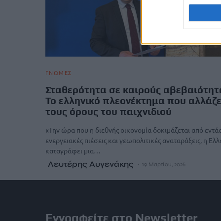
ΓΝΩΜΕΣ
Σταθερότητα σε καιρούς αβεβαιότητ
Το ελληνικό πλεονέκτημα που αλλάζε
τους όρους του παιχνιδιού
«Την ώρα που η διεθνής οικονομία δοκιμάζεται από εντάσ
ενεργειακές πιέσεις και γεωπολιτικές αναταράξεις, η Ελ
καταγράφει μια…
Λευτέρης Αυγενάκης
19 Μαρτίου, 2026
Εγγραφείτε στο Newsletter