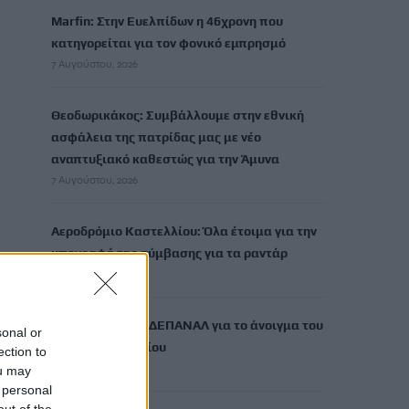
Marfin: Στην Ευελπίδων η 46χρονη που
κατηγορείται για τον φονικό εμπρησμό
7 Αυγούστου, 2026
Θεοδωρικάκος: Συμβάλλουμε στην εθνική
ασφάλεια της πατρίδας μας με νέο
αναπτυξιακό καθεστώς για την Άμυνα
7 Αυγούστου, 2026
Αεροδρόμιο Καστελλίου: Όλα έτοιμα για την
υπογραφή της σύμβασης για τα ραντάρ
7 Αυγούστου, 2026
Η απάντηση της ΔΕΠΑΝΑΛ για το άνοιγμα του
sonal or
ενός εκατομμυρίου
ection to
7 Αυγούστου, 2026
ou may
 personal
out of the