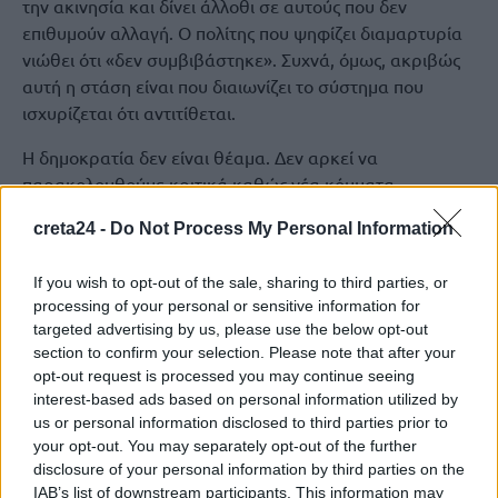
την ακινησία και δίνει άλλοθι σε αυτούς που δεν
επιθυμούν αλλαγή. Ο πολίτης που ψηφίζει διαμαρτυρία
νιώθει ότι «δεν συμβιβάστηκε». Συχνά, όμως, ακριβώς
αυτή η στάση είναι που διαιωνίζει το σύστημα που
ισχυρίζεται ότι αντιτίθεται.
Η δημοκρατία δεν είναι θέαμα. Δεν αρκεί να
παρακολουθούμε κριτικά καθώς νέα κόμματα
εμφανίζονται στη σκηνή φορτωμένα με υποσχέσεις. Η
creta24 -
Do Not Process My Personal Information
δημοκρατία ζητά συμμετοχή με αίσθηση ευθύνης, και
ευθύνη σημαίνει να αναγνωρίζεις τι είναι εφικτό, τι είναι
If you wish to opt-out of the sale, sharing to third parties, or
πρόγραμμα και τι είναι σύνθημα, ποιος έχει αποδείξει ότι
processing of your personal or sensitive information for
μπορεί να κυβερνήσει και ποιος απλώς ξέρει να
targeted advertising by us, please use the below opt-out
φωνάζει δυνατά.
section to confirm your selection. Please note that after your
opt-out request is processed you may continue seeing
interest-based ads based on personal information utilized by
us or personal information disclosed to third parties prior to
your opt-out. You may separately opt-out of the further
Αντί Επιλόγου: Θυμός δεν
disclosure of your personal information by third parties on the
είναι Πρόγραμμα
IAB’s list of downstream participants. This information may