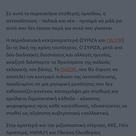
Σε αυτό το παρασκήνιο σταθερής προόδου, η
αντιπολίτευση – παλαιά και νέα – προτιμά να μιλά για
αυτά που δεν έγιναν παρά για αυτά που γίνονται.
Η παραδοσιακή κεντροαριστερά (ΣΥΡΙΖΑ και
ΠΑΣΟΚ
)
ζει τη δική της κρίση ταυτότητας. Ο ΣΥΡΙΖΑ, μετά από
δύο διαδοχικές διασπάσεις και αλλαγές ηγεσίας,
αναζητά διάσπαρτα τα θραύσματα της παλαιάς
εκλογικής του βάσης. Το
ΠΑΣΟΚ
, που θα έπρεπε να
αποτελεί τον κεντρικό πυλώνα της αντιπολίτευσης,
παγιδευμένο σε μια ρητορική μεσότητας που δεν
ενθουσιάζει κανέναν, καταγράφει μια σταθερή και
αμείλικτη δημοσκοπική κάθοδο – χάνοντας
ψηφοφόρους προς κάθε κατεύθυνση, αδυνατώντας να
σταθεί ως αξιόπιστη κυβερνητική εναλλακτική.
Στην αριστερά και την ριζοσπαστική πτέρυγα, ΚΚΕ, Νέα
Αριστερά, ΜέΡΑ25 και Πλεύση Ελευθερίας