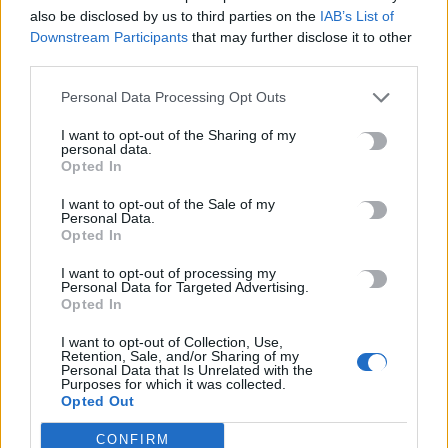
also be disclosed by us to third parties on the
IAB’s List of
Downstream Participants
that may further disclose it to other
third parties.
Personal Data Processing Opt Outs
Η χώρα που χτίζεται σήμερα – με ανάπτυξη, με
I want to opt-out of the Sharing of my
επενδύσεις, με έργα, με γεωπολιτική βαρύτητα και
personal data.
θεσμική αξιοπιστία – δεν χτίστηκε με σύνθημα. Χτίστηκε
Opted In
με επιμονή, με πολιτική βούληση και με τη σιωπηλή αλλά
I want to opt-out of the Sale of my
σταθερή εντολή των πολιτών που επέλεξαν να
Personal Data.
Opted In
εμπιστευτούν αντί να οργιστούν.
I want to opt-out of processing my
Η Ελλάδα δεν έχει πολυτέλεια για άλλα πειράματα
Personal Data for Targeted Advertising.
αέρος. Έχει ανάγκη από πολίτες που επιλέγουν με
Opted In
συνείδηση, που ψηφίζουν αυτούς που κυβερνούν, όχι
I want to opt-out of Collection, Use,
μόνο αυτούς που διαμαρτύρονται ωραία.
Retention, Sale, and/or Sharing of my
Personal Data that Is Unrelated with the
Purposes for which it was collected.
Γιατί στο τέλος, η ψήφος δεν είναι μόνο έκφραση
Opted Out
αισθήματος. Είναι πράξη που σχηματίζει κυβερνήσεις,
κοινοβούλια και χώρες.
CONFIRM