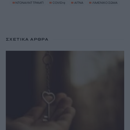
#
ΝΤΟΝΑΛΝΤ ΤΡΑΜΠ
#
COVID19
#
ΑΙΤΝΑ
#
ΛΙΜΕΝΙΚΟ ΣΩΜΑ
ΣΧΕΤΙΚΆ ΆΡΘΡΑ