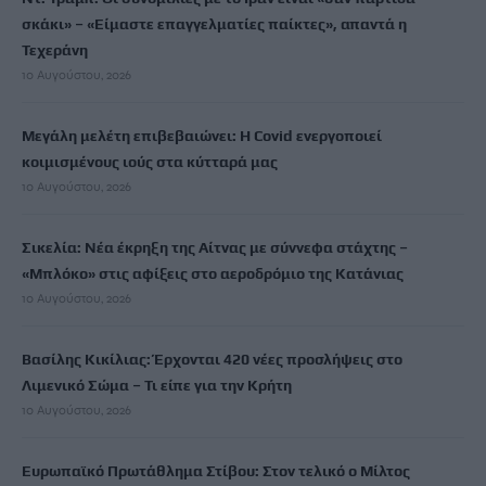
σκάκι» – «Είμαστε επαγγελματίες παίκτες», απαντά η
Τεχεράνη
10 Αυγούστου, 2026
Μεγάλη μελέτη επιβεβαιώνει: Η Covid ενεργοποιεί
κοιμισμένους ιούς στα κύτταρά μας
10 Αυγούστου, 2026
Σικελία: Νέα έκρηξη της Αίτνας με σύννεφα στάχτης –
«Μπλόκο» στις αφίξεις στο αεροδρόμιο της Κατάνιας
10 Αυγούστου, 2026
Βασίλης Κικίλιας: Έρχονται 420 νέες προσλήψεις στο
Λιμενικό Σώμα – Τι είπε για την Κρήτη
10 Αυγούστου, 2026
Ευρωπαϊκό Πρωτάθλημα Στίβου: Στον τελικό ο Μίλτος