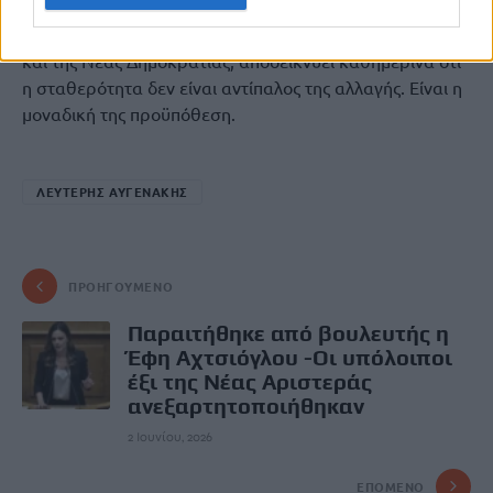
Και αυτή η χώρα, η Ελλάδα του
Κυριάκου Μητσοτάκη
και της Νέας Δημοκρατίας, αποδεικνύει καθημερινά ότι
η σταθερότητα δεν είναι αντίπαλος της αλλαγής. Είναι η
μοναδική της προϋπόθεση.
ΛΕΥΤΕΡΗΣ ΑΥΓΕΝΑΚΗΣ
ΠΡΟΗΓΟΎΜΕΝΟ
Παραιτήθηκε από βουλευτής η
Έφη Αχτσιόγλου -Οι υπόλοιποι
έξι της Νέας Αριστεράς
ανεξαρτητοποιήθηκαν
2 Ιουνίου, 2026
ΕΠΌΜΕΝΟ