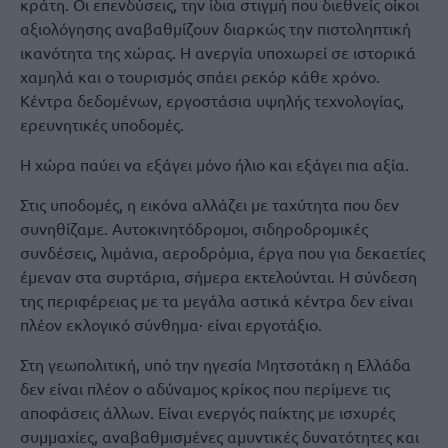
κράτη. Οι επενδύσεις, την ίδια στιγμή που διεθνείς οίκοι
αξιολόγησης αναβαθμίζουν διαρκώς την πιστοληπτική
ικανότητα της χώρας. Η ανεργία υποχωρεί σε ιστορικά
χαμηλά και ο τουρισμός σπάει ρεκόρ κάθε χρόνο.
Κέντρα δεδομένων, εργοστάσια υψηλής τεχνολογίας,
ερευνητικές υποδομές.
Η χώρα παύει να εξάγει μόνο ήλιο και εξάγει πια αξία.
Στις υποδομές, η εικόνα αλλάζει με ταχύτητα που δεν
συνηθίζαμε. Αυτοκινητόδρομοι, σιδηροδρομικές
συνδέσεις, λιμάνια, αεροδρόμια, έργα που για δεκαετίες
έμεναν στα συρτάρια, σήμερα εκτελούνται. Η σύνδεση
της περιφέρειας με τα μεγάλα αστικά κέντρα δεν είναι
πλέον εκλογικό σύνθημα· είναι εργοτάξιο.
Στη γεωπολιτική, υπό την ηγεσία Μητσοτάκη η Ελλάδα
δεν είναι πλέον ο αδύναμος κρίκος που περίμενε τις
αποφάσεις άλλων. Είναι ενεργός παίκτης με ισχυρές
συμμαχίες, αναβαθμισμένες αμυντικές δυνατότητες και