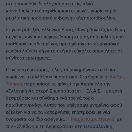
εκπροσωπούν ιδεολογικά συνεπείς, αλλά
κοινοβουλευτικά περιθωριακές φωνές, χωρίς καμία
ρεαλιστική προοπτική κυβερνητικής πρωτοβουλίας.
Στην ακροδεξιά, Ελληνική Λύση, Φωνή Λογικής και Νίκη
συγκεντρώνουν ψήφους διαμαρτυρίας από πολίτες που
αισθάνονται αδικημένοι, προσφέροντας ως μοναδικό
εφόδιο λαϊκιστική ρητορική και εύκολες απαντήσεις σε
σύνθετα ερωτήματα.
Οι νέοι σχηματισμοί, τέλος, συμπληρώνουν το τοπίο
χωρίς να το αλλάζουν ουσιαστικά. Στο Θησείο, ο
Αλέξης
Τσίπρας
παρουσίασε με φόντο την Ακρόπολη την
«Ελληνική Αριστερή Συμπαράταξη» – ΕΛ.Α.Σ. – με επτά
δεσμεύσεις και σύνθημα «νά τος-νά τος ο
πρωθυπουργός». Αυτός που υπέγραψε μνημόνια αφού
εξελέγη για να τα καταργήσει, επιστρέφει με νέα
ονομασία και ίδιο αφήγημα. Η
Μαρία Καρυστιανού
, με
την «Ελπίδα για τη Δημοκρατία» στη Θεσσαλονίκη,