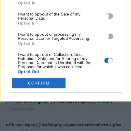
Opted In
Το σπίτι του τρόμου στο Άινταχο: Η νύχτα που τέσσερις
I want to opt-out of the Sale of my
Personal Data.
φοιτητές δολοφονήθηκαν μέσα σε λίγα λεπτά
Opted In
9 Αυγούστου, 2026
I want to opt-out of processing my
Personal Data for Targeted Advertising.
Οι «αθόρυβοι» δείκτες: τα KPIs που ξεχωρίζουν την ώριμη
Opted In
ξενοδοχειακή διοίκηση
I want to opt-out of Collection, Use,
9 Αυγούστου, 2026
Retention, Sale, and/or Sharing of my
Personal Data that Is Unrelated with the
Purposes for which it was collected.
Πινακίδες κυκλοφορίας με λίγα κλικ: Τι αλλάζει σε
Opted Out
παραγγελία, πληρωμή και έκδοση
CONFIRM
9 Αυγούστου, 2026
Στο Ηράκλειο, σήμερα, για τον ΟΦΗ ο Λορέντζο Ντίκμαν
9 Αυγούστου, 2026
Ρέθυμνο: Άγριος ξυλοδαρμός 51χρονου Βρετανού στο λιμάνι –