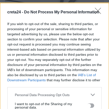
creta24 -
Do Not Process My Personal Information
If you wish to opt-out of the sale, sharing to third parties, or
processing of your personal or sensitive information for
ΚΟΙΝΩΝΙΑ
targeted advertising by us, please use the below opt-out
Αλλάζουν οι ώρες κοινής ησυχίας – Πότε
section to confirm your selection. Please note that after your
τίθεται σε εφαρμογή το νέο ωράριο
opt-out request is processed you may continue seeing
interest-based ads based on personal information utilized by
Από την 1η Απριλίου 2026, μπαίνει σε εφαρμογή το θερινό
us or personal information disclosed to third parties prior to
ωράριο κοινής ησυχίας, το οποίο θα διαρκέσει μέχρι…
your opt-out. You may separately opt-out of the further
disclosure of your personal information by third parties on the
Newsroom
29 Μαρτίου, 2026
IAB’s list of downstream participants. This information may
also be disclosed by us to third parties on the
IAB’s List of
Downstream Participants
that may further disclose it to other
ΡΟΗ ΕΙΔΗΣΕΩΝ
third parties.
Μειωμένη Σύνταξη: Όλα όσα πρέπει να γνωρίζετε – Τα
Personal Data Processing Opt Outs
«κλειδιά» για την τελική επιλογή
I want to opt-out of the Sharing of my
9 Αυγούστου, 2026
personal data.