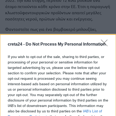
2022. Την ίδια στιγμή, περίπου 12 κιλά ρούχων ανά
άτομο πετιούνται κάθε χρόνο στην ΕΕ. Έτσι η παραγωγή
κλωστοϋφαντουργικών προϊόντων απαιτεί μεγάλες
ποσότητες νερού, πρώτων υλών και ενέργειας.
Φανταστείτε πως για ένα βαμβακερό μπλουζάκι,
εκτιμάται ότι χρειάζονται περίπου 2.700 λίτρα γλυκού
νερού. Παράλληλα, η παραγωγή υφασμάτων συνδέεται
creta24 -
Do Not Process My Personal Information
με τη ρύπανση των υδάτων, ενώ το πλύσιμο συνθετικών
ρούχων απελευθερώνει μικροπλαστικές ίνες.
If you wish to opt-out of the sale, sharing to third parties, or
Επίσης να σημειωθεί πως το πρόβλημα δεν τελειώνει
processing of your personal or sensitive information for
στην παραγωγή καθώς λιγότερα από τα μισά
targeted advertising by us, please use the below opt-out
μεταχειρισμένα ρούχα συλλέγονται για
section to confirm your selection. Please note that after your
επαναχρησιμοποίηση ή ανακύκλωση, ενώ μόλις το 1%
opt-out request is processed you may continue seeing
interest-based ads based on personal information utilized by
των μεταχειρισμένων ρούχων ανακυκλώνεται σε νέα
us or personal information disclosed to third parties prior to
ρούχα. Αυτό δείχνει γιατί η επαναχρησιμοποίηση
your opt-out. You may separately opt-out of the further
αποκτά όλο και μεγαλύτερη σημασία.
disclosure of your personal information by third parties on the
IAB’s list of downstream participants. This information may
also be disclosed by us to third parties on the
IAB’s List of