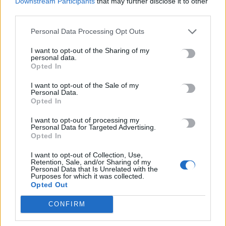
Downstream Participants
that may further disclose it to other
third parties.
Η Ευρώπη αλλάζει τους
κανόνες
Personal Data Processing Opt Outs
I want to opt-out of the Sharing of my
personal data.
Opted In
I want to opt-out of the Sale of my
Personal Data.
Η άνοδος του second hand εντάσσεται σε μια ευρύτερη
Opted In
ευρωπαϊκή προσπάθεια για πιο βιώσιμη μόδα. Η ΕΕ έχει
θέσει ως στόχο τη μετάβαση σε κυκλική οικονομία,
I want to opt-out of processing my
Personal Data for Targeted Advertising.
όπου τα προϊόντα θα σχεδιάζονται ώστε να διαρκούν
Opted In
περισσότερο, να επισκευάζονται πιο εύκολα και να
ανακυκλώνονται καλύτερα. Από τον Ιανουάριο του
I want to opt-out of Collection, Use,
Retention, Sale, and/or Sharing of my
2025, τα κράτη μέλη της ΕΕ υποχρεούνται να συλλέγουν
Personal Data that Is Unrelated with the
Purposes for which it was collected.
χωριστά τα υφάσματα για επαναχρησιμοποίηση και
Opted Out
ανακύκλωση. Παράλληλα, νέοι κανόνες προβλέπουν ότι
οι παραγωγοί ρούχων, υποδημάτων και άλλων
CONFIRM
κλωστοϋφαντουργικών προϊόντων θα καλύπτουν το