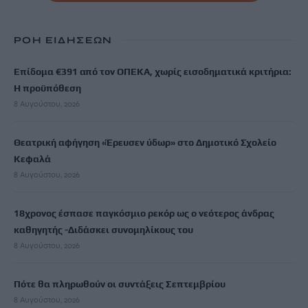
ΡΟΗ ΕΙΔΗΣΕΩΝ
Επίδομα €391 από τον ΟΠΕΚΑ, χωρίς εισοδηματικά κριτήρια:
Η προϋπόθεση
8 Αυγούστου, 2026
Θεατρική αφήγηση «Έρευσεν ύδωρ» στο Δημοτικό Σχολείο
Κεφαλά
8 Αυγούστου, 2026
18χρονος έσπασε παγκόσμιο ρεκόρ ως ο νεότερος άνδρας
καθηγητής -Διδάσκει συνομηλίκους του
8 Αυγούστου, 2026
Πότε θα πληρωθούν οι συντάξεις Σεπτεμβρίου
8 Αυγούστου, 2026