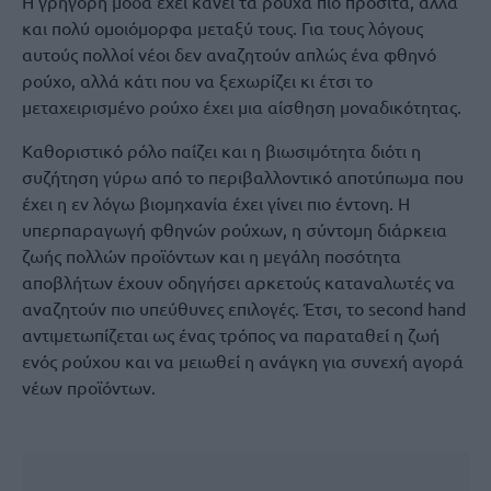
Η γρήγορη μόδα έχει κάνει τα ρούχα πιο προσιτά, αλλά
και πολύ ομοιόμορφα μεταξύ τους. Για τους λόγους
αυτούς πολλοί νέοι δεν αναζητούν απλώς ένα φθηνό
ρούχο, αλλά κάτι που να ξεχωρίζει κι έτσι το
μεταχειρισμένο ρούχο έχει μια αίσθηση μοναδικότητας.
Καθοριστικό ρόλο παίζει και η βιωσιμότητα διότι η
συζήτηση γύρω από το περιβαλλοντικό αποτύπωμα που
έχει η εν λόγω βιομηχανία έχει γίνει πιο έντονη. Η
υπερπαραγωγή φθηνών ρούχων, η σύντομη διάρκεια
ζωής πολλών προϊόντων και η μεγάλη ποσότητα
αποβλήτων έχουν οδηγήσει αρκετούς καταναλωτές να
αναζητούν πιο υπεύθυνες επιλογές. Έτσι, το second hand
αντιμετωπίζεται ως ένας τρόπος να παραταθεί η ζωή
ενός ρούχου και να μειωθεί η ανάγκη για συνεχή αγορά
νέων προϊόντων.