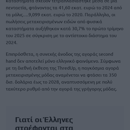
καταστήματα σχεδόν τετραπλασιάστηκε μέσα σε μία
πενταετία, φτάνοντας τα 41,60 εκατ. ευρώ το 2024 από
τα μόλις….9,099 εκατ. ευρώ το 2020. Παράλληλα, οι
πωλήσεις μεταχειρισμένων ειδών από φυσικά
καταστήματα αυξήθηκαν κατά 30,7% το πρώτο τρίμηνο
του 2025 σε σύγκριση με το αντίστοιχο διάστημα του
2024.
Επιπρόσθετα, η συνεχής άνοδος της αγοράς second
hand δεν αποτελεί μόνο ελληνικό φαινόμενο. Σύμφωνα
με τη διεθνή έκθεση της ThredUp, η παγκόσμια αγορά
μεταχειρισμένης μόδας αναμένεται να φτάσει τα 350
δισ. δολάρια έως το 2028, αναπτυσσόμενη με πολύ
ταχύτερο ρυθμό από την αγορά της γρήγορης μόδας.
Γιατί οι Έλληνες
στρέφονται στα