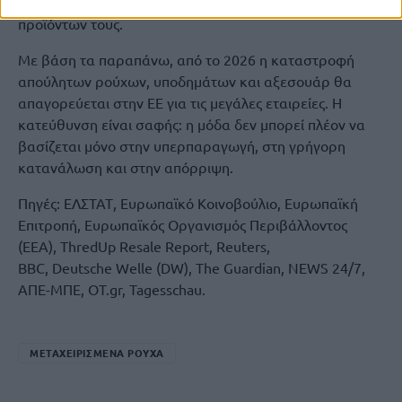
κόστος συλλογής, διαλογής και ανακύκλωσης των
προϊόντων τους.
Με βάση τα παραπάνω, από το 2026 η καταστροφή
απούλητων ρούχων, υποδημάτων και αξεσουάρ θα
απαγορεύεται στην ΕΕ για τις μεγάλες εταιρείες. Η
κατεύθυνση είναι σαφής: η μόδα δεν μπορεί πλέον να
βασίζεται μόνο στην υπερπαραγωγή, στη γρήγορη
κατανάλωση και στην απόρριψη.
Πηγές: ΕΛΣΤΑΤ, Ευρωπαϊκό Κοινοβούλιο, Ευρωπαϊκή
Επιτροπή, Ευρωπαϊκός Οργανισμός Περιβάλλοντος
(EEA), ThredUp Resale Report, Reuters,
BBC, Deutsche Welle (DW), The Guardian, NEWS 24/7,
ΑΠΕ-ΜΠΕ, OT.gr, Tagesschau.
ΜΕΤΑΧΕΙΡΙΣΜΕΝΑ ΡΟΥΧΑ