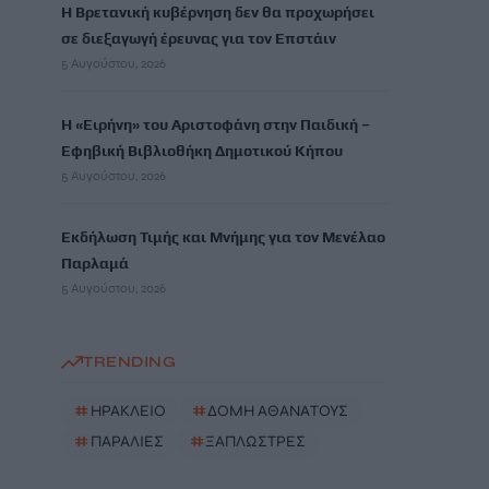
Η Βρετανική κυβέρνηση δεν θα προχωρήσει
σε διεξαγωγή έρευνας για τον Επστάιν
5 Αυγούστου, 2026
Η «Ειρήνη» του Αριστοφάνη στην Παιδική –
Εφηβική Βιβλιοθήκη Δημοτικού Κήπου
5 Αυγούστου, 2026
Εκδήλωση Τιμής και Μνήμης για τον Μενέλαο
Παρλαμά
5 Αυγούστου, 2026
TRENDING
#
ΗΡΑΚΛΕΙΟ
#
ΔΟΜΗ ΑΘΑΝΑΤΟΥΣ
#
ΠΑΡΑΛΙΕΣ
#
ΞΑΠΛΩΣΤΡΕΣ