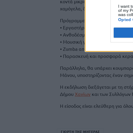
κοντά μικρούς και μεγάλους, σε έ
I want t
χαμόγελα, δημιουργία και προσφ
of my P
was col
Πρόγραμμα Εκδήλωσης:
Opted 
⦁ Εργαστήρι ρομποτικής από μαθη
⦁ Ανθοδέσμες για τη Γιορτή της Μ
⦁ Μουσική για όλους από τον DJ Z
⦁ Zumba από το Dale Paso για ενέ
⦁ Παρασκευή και προσφορά κερ
Παράλληλα, θα υπάρχει κουμπαρά
Μάνου, υποστηρίζοντας έναν σημ
Η εκδήλωση διεξάγεται με τη στή
Δήμου
Χανίων
και των Συλλόγων 
Η είσοδος είναι ελεύθερη για όλου
ΓΙΟΡΤΗ ΤΗΣ ΜΗΤΕΡΑΣ