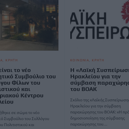
ΙΑ
ΚΡΗΤΗ
ΚΟΙΝΩΝΙΑ
ΚΡΗΤΗ
είναι το νέο
Η «Λαϊκή Συσπείρωσ
ητικό Συμβούλιο του
Ηρακλείου για την
γου Φίλων του
σύμβαση παραχώρη
ιστικού και
του ΒΟΑΚ
ριακού Κέντρου
Σχόλιο της «Λαϊκής Συσπείρωση
λείου
Ηρακλείου για την σύμβαση
παραχώρησης του ΒΟΑΚ: «Η πρ
ήθηκε σε σώμα το νέο
δημοσιοποίηση της σύμβασης
κό Συμβούλιο του Συλλόγου
παραχώρησης του…
υ Πολιτιστικού και