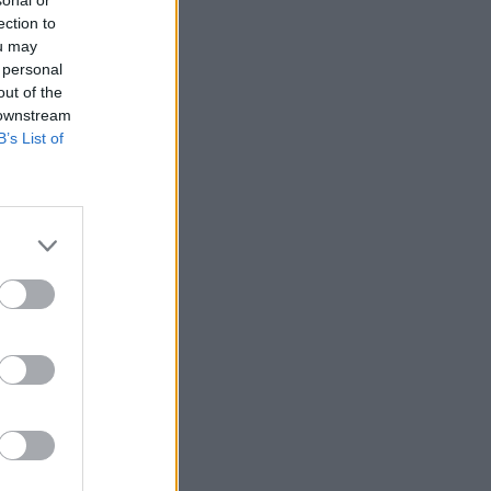
sonal or
ection to
ou may
 personal
out of the
 downstream
B’s List of