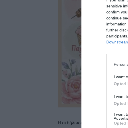
If you wish 
sensitive in
confirm you
continue se
information 
further disc
participants
Downstream 
Persona
I want t
Opted 
I want t
Opted 
I want 
Advertis
Η εκδήλωση πραγματοποιείται με 
Opted 