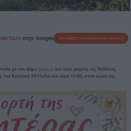
CRETA24
στην Google
ΠΡΟΣΘΕΣΕ ΤΟ
CRETA24
ΣΤΗΝ GOOGLE
γασία με τον Δήμο
Χανίων
και τους φορείς της Χαλέπας,
ή, την Κυριακή 10 Μαΐου και ώρα 12:00, στον χώρο της