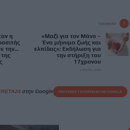
ΕΠΌΜΕΝΟ
ταν η
«Μαζί για τον Μάνο –
ροσιτής
Ένα μήνυμα ζωής και
 την...
ελπίδας»: Εκδήλωση για
 της
την στήριξη του
ς
17χρονου
9 Μαΐου, 2026
CRETA24
στην Google
ΠΡΟΣΘΕΣΕ ΤΟ
CRETA24
ΣΤΗΝ GOOGLE