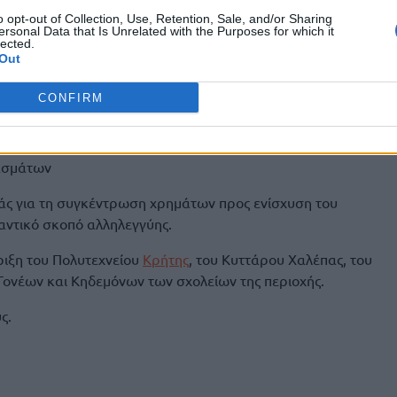
να χαρούμενο και δημιουργικό περιβάλλον, με μουσική,
o opt-out of Collection, Use, Retention, Sale, and/or Sharing
ορά!
ersonal Data that Is Unrelated with the Purposes for which it
lected.
Out
τές με έμφαση στην τεχνολογία και τη δημιουργία
CONFIRM
ητέρας
ak
ργεια και διασκέδαση
ασμάτων
ς για τη συγκέντρωση χρημάτων προς ενίσχυση του
αντικό σκοπό αλληλεγγύης.
ριξη του Πολυτεχνείου
Κρήτης
, του Κυττάρου Χαλέπας, του
Γονέων και Κηδεμόνων των σχολείων της περιοχής.
ς.