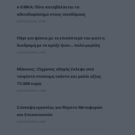
e-ΕΦΚΑ: Πότε καταβάλλεται το
αδειοδωρόσημο στους οικοδόμους
5 Αυγούστου, 2026
Πήγε για ψώνια με το ελικόπτερό του γιατί η
διαδρομή με το αμάξι ήταν… πολύ μεγάλη
5 Αυγούστου, 2026
Μύκονος: 35χρονος οδηγός έκλεψε από
τουρίστα επώνυμη τσάντα και ρολόι αξίας
75.000 ευρώ
5 Αυγούστου, 2026
Σύσκεψη εργασίας για θέματα Μεταφορών
και Επικοινωνιών
5 Αυγούστου, 2026