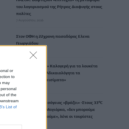
του λογαριασμού της Ρήτρας Διαφυγής στους
πολίτες
7 Αυγούστου, 2026
Στον ΟΦΗ η 22χρονη πασαδόρος Ελενα
Γεωργιάδου
7 Αυγούστου, 2026
Σαμαριά: «Πυρά» Καλογερή για τα λουκέτα
sonal or
στο φαράγγι – «Αδικαιολόγητα τα
ection to
περισσότερα κλεισίματα»
ou may
7 Αυγούστου, 2026
 personal
out of the
 downstream
Καύσωνας: Η Μεσόγειος «βράζει» -Στους 33°C
B’s List of
η θάλασσα στη Μαγιόρκα, «δεν μπορούμε
ούτε να δροσιστούμε», λένε οι τουρίστες
7 Αυγούστου, 2026