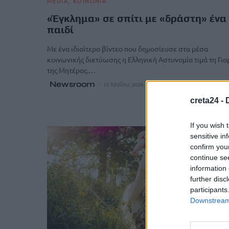
MEDIA
ΚΟΙΝΩΝΙΑ
«Έγκλημα» σε σπίτι με «δράστη» ένα
παιδί
Με ένα ιδιαίτερο βίντεο που δημοσίευσε στα μέσα
κοινωνικής δικτύωσης η Ελληνική Αστυνομία τιμά τη Γιο
της Μητέρας.…
Newsroom
10 Μαΐου, 2026
creta24 -
If you wish 
sensitive in
confirm you
continue se
information 
further disc
participants
Downstream 