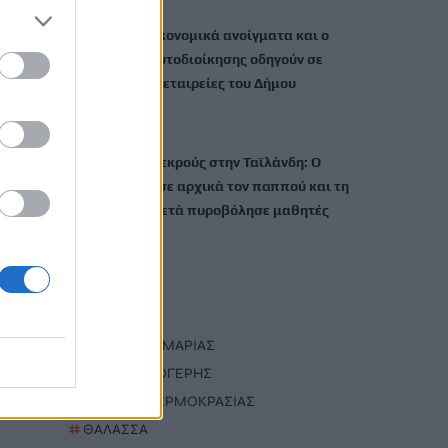
Ηράκλειο: Τα οικονομικά ανοίγματα και ο
νέος Κώδικας Αυτοδιοίκησης οδηγούν σε
συγχώνευση τις εταιρείες του Δήμου
7 Αυγούστου, 2026
Μακελειό με 8 νεκρούς στην Ταϊλάνδη: Ο
δράστης σκότωσε αρχικά τον παππού και τη
γιαγιά του και μετά πυροβόλησε μαθητές
7 Αυγούστου, 2026
TRENDING
#
ΦΑΡΑΓΓΙ ΣΑΜΑΡΙΑΣ
#
ΝΙΚΟΣ ΚΑΛΟΓΕΡΗΣ
#
ΑΝΟΔΟΣ ΘΕΡΜΟΚΡΑΣΙΑΣ
#
ΘΑΛΑΣΣΑ