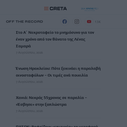
ΡΟΗ ΕΙΔΗΣΕΩΝ
13K
Η
OFF THE RECORD
Στο Α΄ Νεκροταφείο το μνημόσυνο για τον
έναν χρόνο από τον θάνατο της Λένας
Σαμαρά
7 Αυγούστου, 2026
Ένωση Ηρακλείου: Πότε ξεκινάει η παραλαβή
οινοσταφύλων – Οι τιμές ανά ποικιλία
7 Αυγούστου, 2026
Χανιά: Νεκρός 55χρονος σε παραλία –
«Έσβησε» στην ξαπλώστρα
7 Αυγούστου, 2026
ΠΑΣΟΚ: Βαφτίζουν «επιτυχία» τη μεταφορά