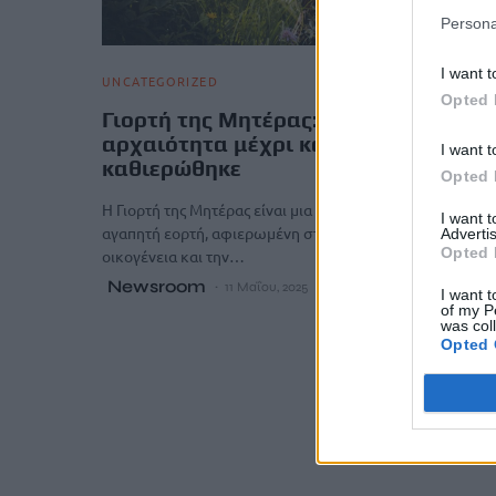
Persona
I want t
UNCATEGORIZED
Opted 
Γιορτή της Μητέρας: Από την
αρχαιότητα μέχρι και σήμερα – Πώς
I want t
καθιερώθηκε
Opted 
Η Γιορτή της Μητέρας είναι μια ιδιαίτερα συγκινητική και
I want 
αγαπητή εορτή, αφιερωμένη στον ρόλο της μητέρας στην
Advertis
Opted 
οικογένεια και την…
Newsroom
11 Μαΐου, 2025
I want t
of my P
was col
Opted 