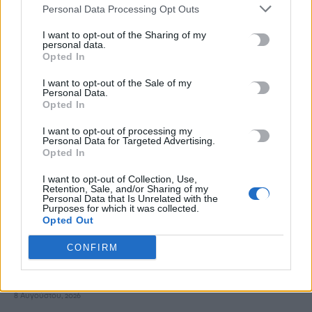
Personal Data Processing Opt Outs
8 Αυγούστου, 2026
I want to opt-out of the Sharing of my
personal data.
Λευτέρης Αυγενάκης: Η γυναικεία επιχειρηματικότητα είναι
Opted In
μια δύναμη που αλλάζει τον τόπο από τα μέσα
8 Αυγούστου, 2026
I want to opt-out of the Sale of my
Personal Data.
Opted In
Ο Δήμος Μαλεβιζίου στους πρώτους Δήμους της χώρας που
I want to opt-out of processing my
εξασφάλισαν χρηματοδότηση για Σχέδιο Αστικής
Personal Data for Targeted Advertising.
Ανθεκτικότητας
Opted In
8 Αυγούστου, 2026
I want to opt-out of Collection, Use,
Retention, Sale, and/or Sharing of my
Personal Data that Is Unrelated with the
Θρίλερ με σορό ατόμου που εντοπίστηκε σε σπηλιά στον
Purposes for which it was collected.
Opted Out
Λυκαβηττό
8 Αυγούστου, 2026
CONFIRM
Πότε ανοίγουν τα σχολεία μετά τις καλοκαιρινές διακοπές
8 Αυγούστου, 2026