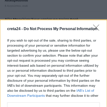
Αλικαρνασσού
8 Αυγούστου, 2026
Λίλα Μπακλέση: Έγινε μητέρα για πρώτη φορά
8 Αυγούστου, 2026
creta24 -
Do Not Process My Personal Information
Φραγκίσκος Παρασύρης: «Πλήρης κυβερνητική αδιαφορία για
If you wish to opt-out of the sale, sharing to third parties, or
την Κρήτη – Απορρίπτουν το αίτημα για μόνιμο πυροσβεστικό
processing of your personal or sensitive information for
ελικόπτερο Erickson»
targeted advertising by us, please use the below opt-out
8 Αυγούστου, 2026
section to confirm your selection. Please note that after your
opt-out request is processed you may continue seeing
interest-based ads based on personal information utilized by
Δύσκολες οι επόμενες ημέρες στην Κρήτη: Ισχυροί άνεμοι έως
us or personal information disclosed to third parties prior to
9 μποφόρ θα σαρώσουν το νησί – «Καμπανάκι» για τις
your opt-out. You may separately opt-out of the further
πυρκαγιές!
disclosure of your personal information by third parties on the
8 Αυγούστου, 2026
IAB’s list of downstream participants. This information may
also be disclosed by us to third parties on the
IAB’s List of
Downstream Participants
that may further disclose it to other
Χιλιάδες επισκέπτες κατέκλυσαν το λιμάνι της Άρβης για την
third parties.
8η Γιορτή Μπανάνας