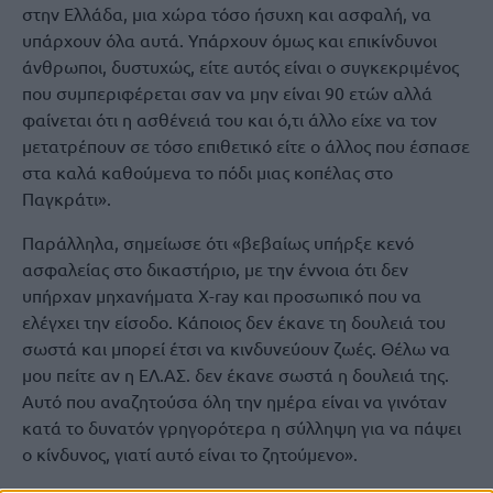
στην Ελλάδα, μια χώρα τόσο ήσυχη και ασφαλή, να
υπάρχουν όλα αυτά. Υπάρχουν όμως και επικίνδυνοι
άνθρωποι, δυστυχώς, είτε αυτός είναι ο συγκεκριμένος
που συμπεριφέρεται σαν να μην είναι 90 ετών αλλά
φαίνεται ότι η ασθένειά του και ό,τι άλλο είχε να τον
μετατρέπουν σε τόσο επιθετικό είτε ο άλλος που έσπασε
στα καλά καθούμενα το πόδι μιας κοπέλας στο
Παγκράτι».
Παράλληλα, σημείωσε ότι «βεβαίως υπήρξε κενό
ασφαλείας στο δικαστήριο, με την έννοια ότι δεν
υπήρχαν μηχανήματα X-ray και προσωπικό που να
ελέγχει την είσοδο. Κάποιος δεν έκανε τη δουλειά του
σωστά και μπορεί έτσι να κινδυνεύουν ζωές. Θέλω να
μου πείτε αν η ΕΛ.ΑΣ. δεν έκανε σωστά η δουλειά της.
Αυτό που αναζητούσα όλη την ημέρα είναι να γινόταν
κατά το δυνατόν γρηγορότερα η σύλληψη για να πάψει
ο κίνδυνος, γιατί αυτό είναι το ζητούμενο».