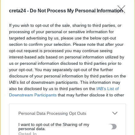
creta24 -
89ΧΡΟΝΟΣ
Do Not Process My Personal Information
ΔΙΚΑΣΤΗΡΙΑ
ΕΦΕΤΕΙΟ
ΕΦΚΑ
If you wish to opt-out of the sale, sharing to third parties, or
processing of your personal or sensitive information for
ΠΡΟΗΓΟΎΜΕΝΟ
targeted advertising by us, please use the below opt-out
section to confirm your selection. Please note that after your
Γαύδος: Σύλληψη εργολάβου για
opt-out request is processed you may continue seeing
εξύβριση και απειλή – Το
interest-based ads based on personal information utilized by
συνεργείο του επιχειρούσε τον
us or personal information disclosed to third parties prior to
καθαρισμό παραλίας
your opt-out. You may separately opt-out of the further
disclosure of your personal information by third parties on the
29 Απριλίου, 2026
IAB’s list of downstream participants. This information may
also be disclosed by us to third parties on the
IAB’s List of
ΕΠΌΜΕΝΟ
Downstream Participants
that may further disclose it to other
third parties.
Θεσσαλονίκη: Φοιτητής
εκτοξεύει στο δρόμο ό,τι
Personal Data Processing Opt Outs
βρίσκει σπίτι του και ζητεί να
μιλήσει με ψυχολόγο
I want to opt-out of the Sharing of my
personal data.
29 Απριλίου, 2026
Opted In