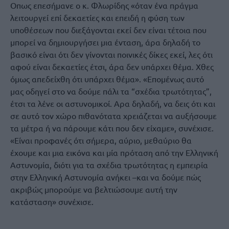
Οπως επεσήμανε ο κ. Φλωρίδης «όταν ένα πράγμα
λειτουργεί επί δεκαετίες και επειδή η φύση των
υποθέσεων που διεξάγονται εκεί δεν είναι τέτοια που
μπορεί να δημιουργήσει μια ένταση, άρα δηλαδή το
βασικό είναι ότι δεν γίνονται ποινικές δίκες εκεί, λες ότι
αφού είναι δεκαετίες έτσι, άρα δεν υπάρχει θέμα. Χθες
όμως απεδείχθη ότι υπάρχει θέμα». «Επομένως αυτό
μας οδηγεί στο να δούμε πάλι τα “σχέδια τρωτότητας”,
έτσι τα λένε οι αστυνομικοί. Αρα δηλαδή, να δεις ότι και
σε αυτό τον χώρο πιθανότατα χρειάζεται να αυξήσουμε
τα μέτρα ή να πάρουμε κάτι που δεν είχαμε», συνέχισε.
«Είναι προφανές ότι σήμερα, αύριο, μεθαύριο θα
έχουμε και μια εικόνα και μία πρόταση από την Ελληνική
Αστυνομία, διότι για τα σχέδια τρωτότητας η εμπειρία
στην Ελληνική Αστυνομία ανήκει –και να δούμε πώς
ακριβώς μπορούμε να βελτιώσουμε αυτή την
κατάσταση» συνέχισε.