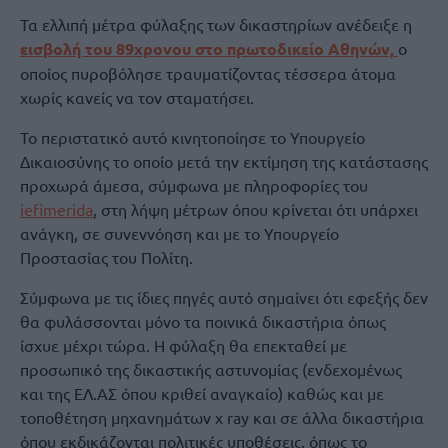
Τα ελλιπή μέτρα φύλαξης των δικαστηρίων ανέδειξε η
εισβολή του 89χρονου στο πρωτοδικείο Αθηνών,
ο
οποίος πυροβόλησε τραυματίζοντας τέσσερα άτομα
χωρίς κανείς να τον σταματήσει.
Το περιστατικό αυτό κινητοποίησε το Υπουργείο
Δικαιοσύνης το οποίο μετά την εκτίμηση της κατάστασης
προχωρά άμεσα, σύμφωνα με πληροφορίες του
iefimerida
, στη λήψη μέτρων όπου κρίνεται ότι υπάρχει
ανάγκη, σε συνεννόηση και με το Υπουργείο
Προστασίας του Πολίτη.
Σύμφωνα με τις ίδιες πηγές αυτό σημαίνει ότι εφεξής δεν
θα φυλάσσονται μόνο τα ποινικά δικαστήρια όπως
ίσχυε μέχρι τώρα. Η φύλαξη θα επεκταθεί με
προσωπικό της δικαστικής αστυνομίας (ενδεχομένως
και της ΕΛ.ΑΣ όπου κριθεί αναγκαίο) καθώς και με
τοποθέτηση μηχανημάτων x ray και σε άλλα δικαστήρια
όπου εκδικάζονται πολιτικές υποθέσεις, όπως το