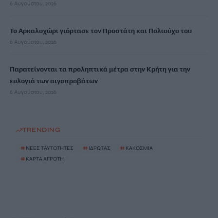
6 Αυγούστου, 2026
Το Αρκαλοχώρι γιόρτασε τον Προστάτη και Πολιούχο του
6 Αυγούστου, 2026
Παρατείνονται τα προληπτικά μέτρα στην Κρήτη για την
ευλογιά των αιγοπροβάτων
6 Αυγούστου, 2026
TRENDING
#
ΝΕΕΣ ΤΑΥΤΟΤΗΤΕΣ
#
ΙΔΡΩΤΑΣ
#
ΚΑΚΟΣΜΙΑ
#
ΚΑΡΤΑ ΑΓΡΟΤΗ