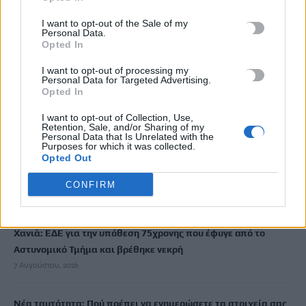
I want to opt-out of the Sale of my
Personal Data.
Μην χάνεις είδηση. Βάλε το
CRETA24
στην
Opted In
Google
I want to opt-out of processing my
Personal Data for Targeted Advertising.
ΠΡΟΣΘΕΣΕ ΤΟ
CRETA24
ΣΤΗΝ GOOGLE
Opted In
I want to opt-out of Collection, Use,
Retention, Sale, and/or Sharing of my
ΡΟΗ ΕΙΔΗΣΕΩΝ
Personal Data that Is Unrelated with the
Purposes for which it was collected.
Opted Out
Καιρός: Ανεβαίνει η θερμοκρασία στην Κρήτη – Έως τους 36 ο
υδράργυρος
CONFIRM
7 Αυγούστου, 2026
Χανιά: ΕΔΕ για την υπόθεση 75χρονης που έφυγε από το
Αστυνομικό Τμήμα και βρέθηκε νεκρή
7 Αυγούστου, 2026
Νέα ταυτότητα: Πού πρέπει να ενημερώσετε τα στοιχεία σας