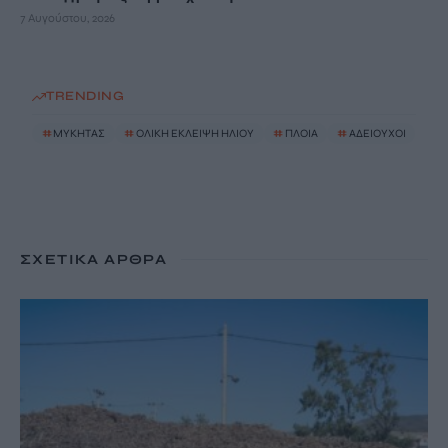
7 Αυγούστου, 2026
TRENDING
#
ΜΥΚΗΤΑΣ
#
ΟΛΙΚΗ ΕΚΛΕΙΨΗ ΗΛΙΟΥ
#
ΠΛΟΙΑ
#
ΑΔΕΙΟΥΧΟΙ
ΣΧΕΤΙΚΆ ΆΡΘΡΑ