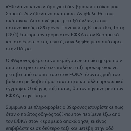
«Ήθελα να κάνω ντόρο γιατί δεν βρίσκω το δίκιο μου.
Σαματά. Δεν ήθελα να σκοτώσω. Αν ήθελα θα τους
σκότωνα». Αυτά ανέφερε, μεταξύ άλλων, στους
αστυνομικούς ο 89χρονος Παναγιώτης Κ. που χθες Τρίτη
(28/4) έσπειρε τον τρόμο στον ΕΦΚΑ στον Κεραμεικό
και στο Εφετείο και, τελικά, συνελήφθη μετά από ώρες
στην Πάτρα.
Ο 89χρονος φέρεται να περιέγραψε ότι μία ημέρα πριν
από το περιστατικό είχε καλέσει ταξί προκειμένου να
μεταβεί από το σπίτι του στον ΕΦΚΑ, έχοντας μαζί του
βαλίτσα με διαβατήριο, ταυτότητα και άλλα προσωπικά
έγγραφα. O οδηγός ταξί αυτός, θα τον πήγαινε μετά τον
ΕΦΚΑ, στην Πάτρα.
Σύμφωνα με πληροφορίες ο 89χρονος ισχυρίστηκε πως
όταν ο πρώτος οδηγός ταξί -που τον περίμενε έξω από
τον ΕΦΚΑ στον Κεραμεικό αποχώρησε, εκείνος
επιβιβάστηκε σε δεύτερο ταξί και μετέβη στην οδό