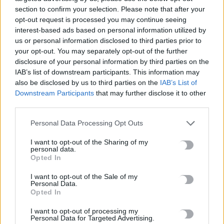
section to confirm your selection. Please note that after your
ΡΟΗ ΕΙΔΗΣΕΩΝ
opt-out request is processed you may continue seeing
interest-based ads based on personal information utilized by
Σαουδική Αραβία, Τουρκία και Πακιστάν υπέγραψαν
us or personal information disclosed to third parties prior to
συμφωνία αμυντικής συνεργασίας
your opt-out. You may separately opt-out of the further
7 Αυγούστου, 2026
disclosure of your personal information by third parties on the
IAB’s list of downstream participants. This information may
also be disclosed by us to third parties on the
IAB’s List of
Μύκητας-«εισβολέας» προκαλεί σοβαρές λοιμώξεις και είναι
Downstream Participants
that may further disclose it to other
ανθεκτικός στα φάρμακα – Ανησυχία στις ΗΠΑ
third parties.
7 Αυγούστου, 2026
Personal Data Processing Opt Outs
Ολική έκλειψη Ηλίου: Σε κατάσταση συναγερμού η Ευρώπη –
I want to opt-out of the Sharing of my
Πώς μπορεί να επηρεαστεί το ηλεκτρικό δίκτυο
personal data.
Opted In
7 Αυγούστου, 2026
I want to opt-out of the Sale of my
Personal Data.
Μαζική η έξοδος των αδειούχων – Γεμάτα αναχωρούν τα
Opted In
πλοία
I want to opt-out of processing my
7 Αυγούστου, 2026
Personal Data for Targeted Advertising.