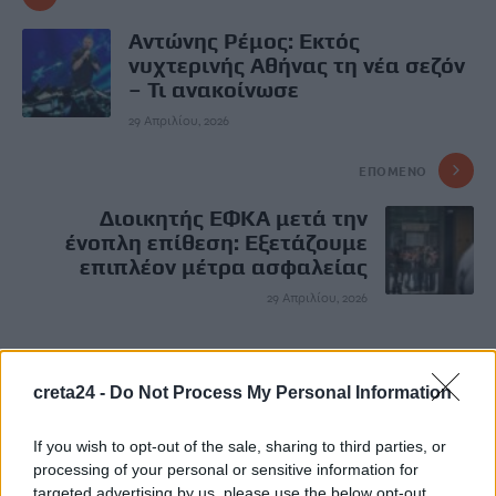
Αντώνης Ρέμος: Εκτός
νυχτερινής Αθήνας τη νέα σεζόν
– Τι ανακοίνωσε
29 Απριλίου, 2026
ΕΠΌΜΕΝΟ
Διοικητής ΕΦΚΑ μετά την
ένοπλη επίθεση: Εξετάζουμε
επιπλέον μέτρα ασφαλείας
29 Απριλίου, 2026
Μην χάνεις είδηση. Βάλε το
CRETA24
στην
creta24 -
Do Not Process My Personal Information
Google
ΠΡΟΣΘΕΣΕ ΤΟ
CRETA24
ΣΤΗΝ GOOGLE
If you wish to opt-out of the sale, sharing to third parties, or
processing of your personal or sensitive information for
targeted advertising by us, please use the below opt-out