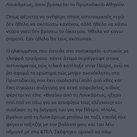
Λουκάρεως, όπου βρίσκεται το Πρωτοδικείο Αθηνών.
Όπως φέρεται να ανέφερε στους αστυνομικούς «εγώ
δεν ήθελα να σκοτώσω κανέναν, αλλά ήθελα να κάνω
ντόρο γιατί δεν βρίσκω το δίκιο μου. Ήθελα να κανω
σαματά. Εάν ήθελα θα τους σκότωνα».
Ο ηλικιωμένος που έστειλε στο νοσοκομείο -ευτυχώς με
ελαφρά τραύματα- πέντε άτομα περιέγραψε στους
αστυνομικούς πώς τελικά κατέληξε στην Πάτρα, ενώ σε
ότι αφορά το ερώτημα πώς μπήκε ανενόχλητος στο
Πρωτοδικείο, που έχει σχολιαστεί πολύ από χθες και
έχει σηκώσει συζήτηση για κενά ασφαλείας, ο ίδιος
φέρεται να είπε: «Βγαίνω από τη Λουκάρεως, ήξερα
από πού να πάω για να αποφύγω τους ελέγχους» και
συνέχισε τη τη διήγησή του για την Πάτρα: «Μόλις
βγαίνω από τη Λουκάρεως μπαίνω σε ταξί, επειδή είχε
φύγει ο ταξιτζής με την βαλίτσα μου, και του λέω
πήγαινέ με στα ΚΤΕΛ. Σκέφτηκα αρχικά να πάω