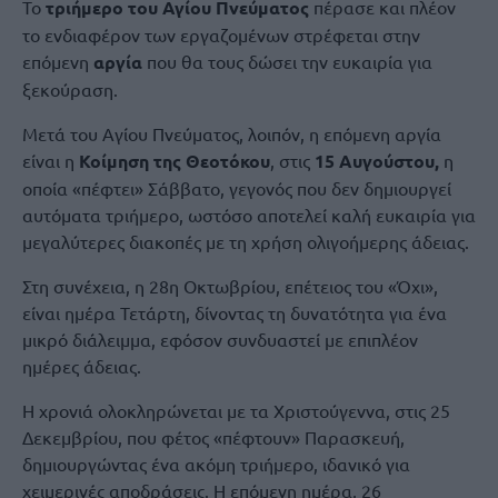
Το
τριήμερο του Αγίου Πνεύματος
πέρασε και πλέον
το ενδιαφέρον των εργαζομένων στρέφεται στην
επόμενη
αργία
που θα τους δώσει την ευκαιρία για
ξεκούραση.
Μετά του Αγίου Πνεύματος, λοιπόν, η επόμενη αργία
είναι η
Κοίμηση της Θεοτόκου
, στις
15 Αυγούστου,
η
οποία «πέφτει» Σάββατο, γεγονός που δεν δημιουργεί
αυτόματα τριήμερο, ωστόσο αποτελεί καλή ευκαιρία για
μεγαλύτερες διακοπές με τη χρήση ολιγοήμερης άδειας.
Στη συνέχεια, η 28η Οκτωβρίου, επέτειος του «Όχι»,
είναι ημέρα Τετάρτη, δίνοντας τη δυνατότητα για ένα
μικρό διάλειμμα, εφόσον συνδυαστεί με επιπλέον
ημέρες άδειας.
Η χρονιά ολοκληρώνεται με τα Χριστούγεννα, στις 25
Δεκεμβρίου, που φέτος «πέφτουν» Παρασκευή,
δημιουργώντας ένα ακόμη τριήμερο, ιδανικό για
χειμερινές αποδράσεις. Η επόμενη ημέρα, 26