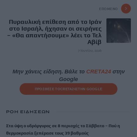
ΕΠΌΜΕΝΟ
Πυραυλική επίθεση από το Ιράν
στο Ισραήλ, ήχησαν οι σειρήνες
– «Θα απαντήσουμε» λέει το Τελ
Αβίβ
7 Ιουνίου, 2026
Μην χάνεις είδηση. Βάλε το
CRETA24
στην
Google
ΠΡΟΣΘΕΣΕ ΤΟ
CRETA24
ΣΤΗΝ GOOGLE
ΡΟΗ ΕΙΔΗΣΕΩΝ
Στα ύψη ο υδράργυρος σε 8 περιοχές το Σάββατο – Πού η
θερμοκρασία ξεπέρασε τους 39 βαθμούς