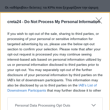
Οι «αθόρυβοι» δείκτες: τα KPIs που ξεχωρίζουν την ώριμη
ξενοδοχειακή διοίκηση
9 Αυγούστου, 2026
creta24 -
Do Not Process My Personal Information
Πινακίδες κυκλοφορίας με λίγα κλικ: Τι αλλάζει σε
If you wish to opt-out of the sale, sharing to third parties, or
παραγγελία, πληρωμή και έκδοση
processing of your personal or sensitive information for
targeted advertising by us, please use the below opt-out
9 Αυγούστου, 2026
section to confirm your selection. Please note that after your
opt-out request is processed you may continue seeing
Στο Ηράκλειο, σήμερα, για τον ΟΦΗ ο Λορέντζο Ντίκμαν
interest-based ads based on personal information utilized by
9 Αυγούστου, 2026
us or personal information disclosed to third parties prior to
your opt-out. You may separately opt-out of the further
disclosure of your personal information by third parties on the
Ρέθυμνο: Άγριος ξυλοδαρμός 51χρονου Βρετανού στο λιμάνι –
IAB’s list of downstream participants. This information may
Πέντε συλλήψεις
also be disclosed by us to third parties on the
IAB’s List of
9 Αυγούστου, 2026
Downstream Participants
that may further disclose it to other
third parties.
Personal Data Processing Opt Outs
TRENDING