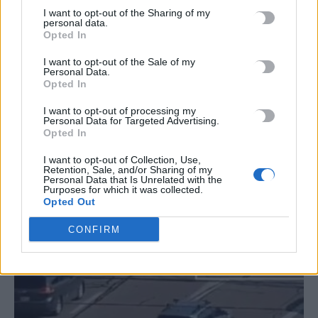
I want to opt-out of the Sharing of my
#
ΠΝΙΓΜΟΣ
#
ΠΑΡΟΣ
#
ΠΙΣΙΝΑ
#
ΕΚΛΕΙΨΗ ΗΛΙΟΥ
personal data.
Opted In
I want to opt-out of the Sale of my
Personal Data.
Opted In
ΣΧΕΤΙΚΆ ΆΡΘΡΑ
I want to opt-out of processing my
Personal Data for Targeted Advertising.
Opted In
I want to opt-out of Collection, Use,
Retention, Sale, and/or Sharing of my
Personal Data that Is Unrelated with the
Purposes for which it was collected.
Opted Out
CONFIRM