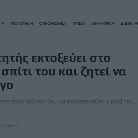
ΙΑ
ΠΟΛΙΤΙΚΗ
ΟΙΚΟΝΟΜΙΑ
ΥΓΕΙΑ
ΑΘΛΗΤΙΚΑ
ΔΙΕΘΝ
μο ό,τι βρίσκει σπίτι του και ζητεί να μιλήσει με ψυχολόγο
ητής εκτοξεύει στο
σπίτι του και ζητεί να
όγο
 από τους φίλους του να προσευχηθούν μαζί του,
βάζεται σε 1'