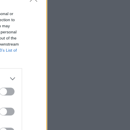
sonal or
ection to
ou may
 personal
out of the
 downstream
B’s List of