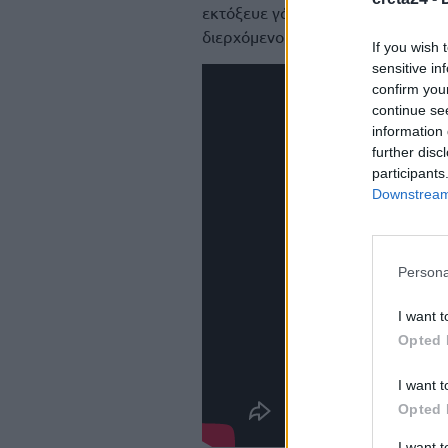
εκτόξευε γάλα και νερό προς τον
διερχόμενους.
If you wish 
sensitive in
confirm you
continue se
information 
further disc
participants
Downstream 
Persona
I want t
Opted 
I want t
Opted 
I want 