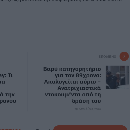
ΕΠΌΜΕΝΟ
Βαρύ κατηγορητήριο
y: Τι
για τον 89χρονο:
ρα
Απολογείται αύριο –
Ανατριχιαστικά
ά την
ντοκουμέντα από τη
χρονου
δράση του
29 Απριλίου, 2026