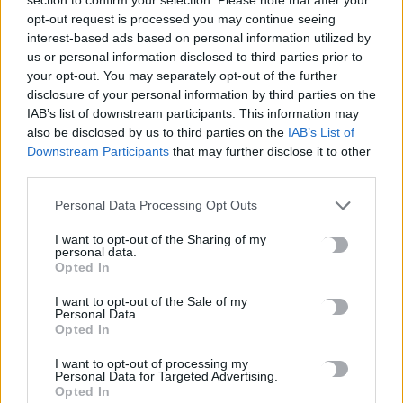
opt-out request is processed you may continue seeing
ΡΟΗ ΕΙΔΗΣΕΩΝ
interest-based ads based on personal information utilized by
us or personal information disclosed to third parties prior to
Τουρισμός για Ολους 2026-2027: Τα SOS για να «κλειδώσετε»
your opt-out. You may separately opt-out of the further
disclosure of your personal information by third parties on the
το voucher διακοπών
IAB’s list of downstream participants. This information may
8 Αυγούστου, 2026
also be disclosed by us to third parties on the
IAB’s List of
Downstream Participants
that may further disclose it to other
Ηράκλειο: Περιπατητής χρειάστηκε βοήθεια σε φαράγγι
third parties.
8 Αυγούστου, 2026
Personal Data Processing Opt Outs
Βαρύ πένθος για τον Μέσι: «Έφυγε» από τη ζωή ο πατέρας του
I want to opt-out of the Sharing of my
personal data.
8 Αυγούστου, 2026
Opted In
I want to opt-out of the Sale of my
Χανιά: Αναστάτωση από φωτιά κοντά σε σπίτια
Personal Data.
Opted In
8 Αυγούστου, 2026
I want to opt-out of processing my
Personal Data for Targeted Advertising.
Σε 57χρονη γυναίκα ανήκει η σορός στον Λυκαβηττό
Opted In
8 Αυγούστου, 2026