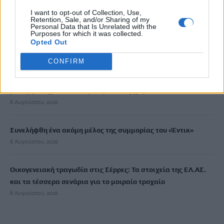
I want to opt-out of Collection, Use,
Retention, Sale, and/or Sharing of my
Personal Data that Is Unrelated with the
Καλοκαίρι και αλλεργίες: Πότε απαιτείται προσοχή και ποια
Purposes for which it was collected.
συμπτώματα δεν πρέπει να αγνοούμε
Opted Out
8 Αυγούστου, 2026
CONFIRM
Μυστράς: «Γιατί έβαλε τον πατέρα του στην κατάψυξη» – Το
μακάβριο σχέδιο που εξετάζουν οι Αρχές
8 Αυγούστου, 2026
Συνελήφθη ένα ακόμη μέλος της συμμορίας του «Έντικ»
8 Αυγούστου, 2026
Οικογενειακή τραγωδία στις Σέρρες: Τα στοιχεία της ΕΛ.ΑΣ.
και τα τέσσερα σενάρια για το μοιραίο τροχαίο
8 Αυγούστου, 2026