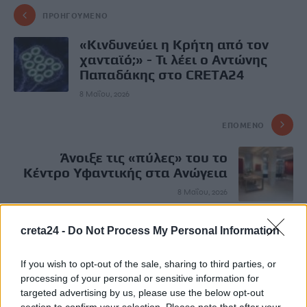
ΠΡΟΗΓΟΎΜΕΝΟ
«Κινδυνεύει η Κρήτη από τον
χανταϊό;» - Τι λέει ο Αντώνης
Παπαδάκης στο CRETA24
8 Μαΐου, 2026
ΕΠΌΜΕΝΟ
Άνοιξε τις «πύλες» του το
Κέντρο Υφαντικής στα Ανώγεια
8 Μαΐου, 2026
creta24 -
Do Not Process My Personal Information
Μην χάνεις είδηση. Βάλε το
CRETA24
στην
Google
If you wish to opt-out of the sale, sharing to third parties, or
processing of your personal or sensitive information for
ΠΡΟΣΘΕΣΕ ΤΟ
CRETA24
ΣΤΗΝ GOOGLE
targeted advertising by us, please use the below opt-out
section to confirm your selection. Please note that after your