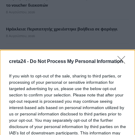
το voucher διακοπών
8 Αυγούστου, 2026
Ηράκλειο: Περιπατητής χρειάστηκε βοήθεια σε φαράγγι
8 Αυγούστου, 2026
Βαρύ πένθος για τον Μέσι: «Έφυγε» από τη ζωή ο πατέρας του
8 Αυγούστου, 2026
creta24 -
Do Not Process My Personal Information
If you wish to opt-out of the sale, sharing to third parties, or
Χανιά: Αναστάτωση από φωτιά κοντά σε σπίτια
processing of your personal or sensitive information for
8 Αυγούστου, 2026
targeted advertising by us, please use the below opt-out
section to confirm your selection. Please note that after your
Σε 57χρονη γυναίκα ανήκει η σορός στον Λυκαβηττό
opt-out request is processed you may continue seeing
8 Αυγούστου, 2026
interest-based ads based on personal information utilized by
us or personal information disclosed to third parties prior to
your opt-out. You may separately opt-out of the further
Καλοκαίρι και αλλεργίες: Πότε απαιτείται προσοχή και ποια
disclosure of your personal information by third parties on the
συμπτώματα δεν πρέπει να αγνοούμε
IAB’s list of downstream participants. This information may