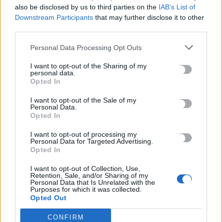
8 Αυγούστου, 2026
also be disclosed by us to third parties on the
IAB’s List of
Downstream Participants
that may further disclose it to other
third parties.
Μυστράς: «Γιατί έβαλε τον πατέρα του στην κατάψυξη» – Το
μακάβριο σχέδιο που εξετάζουν οι Αρχές
Personal Data Processing Opt Outs
8 Αυγούστου, 2026
I want to opt-out of the Sharing of my
personal data.
Opted In
Συνελήφθη ένα ακόμη μέλος της συμμορίας του «Έντικ»
8 Αυγούστου, 2026
I want to opt-out of the Sale of my
Personal Data.
Opted In
TRENDING
I want to opt-out of processing my
Personal Data for Targeted Advertising.
Opted In
#
ΠΑΖΑΡΙ
#
ΤΟΥΡΙΣΜΟΣ ΓΙΑ ΟΛΟΥΣ
#
ΦΑΡΑΓΓΙ
#
ΜΕΣΙ
I want to opt-out of Collection, Use,
Retention, Sale, and/or Sharing of my
Personal Data that Is Unrelated with the
Purposes for which it was collected.
Opted Out
ΣΧΕΤΙΚΆ ΆΡΘΡΑ
CONFIRM