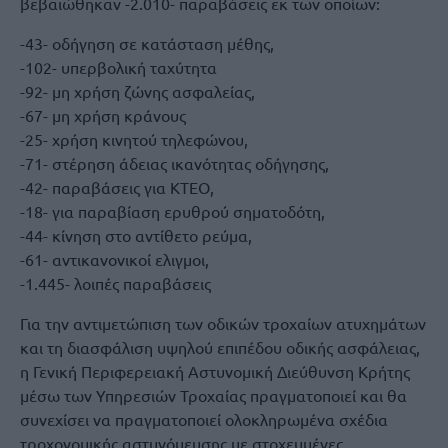
βεβαιώθηκαν -2.010- παραβάσεις εκ των οποίων:
-43- οδήγηση σε κατάσταση μέθης,
-102- υπερβολική ταχύτητα
-92- μη χρήση ζώνης ασφαλείας,
-67- μη χρήση κράνους
-25- χρήση κινητού τηλεφώνου,
-71- στέρηση άδειας ικανότητας οδήγησης,
-42- παραβάσεις για ΚΤΕΟ,
-18- για παραβίαση ερυθρού σηματοδότη,
-44- κίνηση στο αντίθετο ρεύμα,
-61- αντικανονικοί ελιγμοι,
-1.445- λοιπές παραβάσεις
Για την αντιμετώπιση των οδικών τροχαίων ατυχημάτων
και τη διασφάλιση υψηλού επιπέδου οδικής ασφάλειας,
η Γενική Περιφερειακή Αστυνομική Διεύθυνση Κρήτης
μέσω των Υπηρεσιών Τροχαίας πραγματοποιεί και θα
συνεχίσει να πραγματοποιεί ολοκληρωμένα σχέδια
τροχονομικής αστυνόμευσης με στοχευμένες