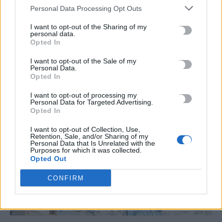
Personal Data Processing Opt Outs
Η Τροχαία είχε “άλλη άποψη” για την
σχολική εκδρομή
I want to opt-out of the Sharing of my
personal data.
Δεν πραγματοποιήθηκε την Τετάρτη (13/05) προγραμματισμένη
Opted In
σχολική εκδρομή από τον Άγιο Νικόλαο, καθώς οι έλεγχοι της
Τροχαίας Αγίου…
I want to opt-out of the Sale of my
Personal Data.
Newsroom
13 Μαΐου, 2026
Opted In
I want to opt-out of processing my
Personal Data for Targeted Advertising.
Opted In
I want to opt-out of Collection, Use,
Retention, Sale, and/or Sharing of my
Personal Data that Is Unrelated with the
Purposes for which it was collected.
Opted Out
CONFIRM