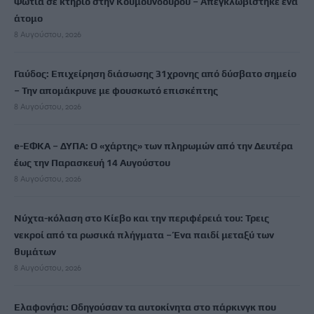
Φωτιά σε κτήριο στην Κουμουνδούρου – Απεγκλωβίστηκε ένα
άτομο
8 Αυγούστου, 2026
Γαύδος: Επιχείρηση διάσωσης 31χρονης από δύσβατο σημείο
– Την απομάκρυνε με φουσκωτό επισκέπτης
8 Αυγούστου, 2026
e-ΕΦΚΑ – ΔΥΠΑ: Ο «χάρτης» των πληρωμών από την Δευτέρα
έως την Παρασκευή 14 Αυγούστου
8 Αυγούστου, 2026
Νύχτα-κόλαση στο Κίεβο και την περιφέρειά του: Τρεις
νεκροί από τα ρωσικά πλήγματα – Ένα παιδί μεταξύ των
θυμάτων
8 Αυγούστου, 2026
Ελαφονήσι: Οδηγούσαν τα αυτοκίνητα στο πάρκινγκ που