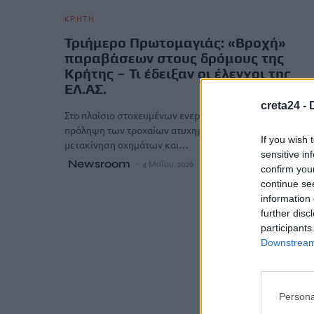
ΚΡΗΤΗ
Τριήμερο Πρωτομαγιάς: «Βροχή»
παραβάσεων στους δρόμους της
Κρήτης – Τι έδειξαν οι έλεγχοι της
ΕΛ.ΑΣ.
creta24 -
Στο πλαίσιο στοχευμένων ενεργειών και δράσεων, για τ
πρόληψη των τροχαίων ατυχημάτων και την ασφαλή
If you wish 
μετακίνηση οχημάτων και…
sensitive in
Newsroom
4 Μαΐου, 2026
confirm you
continue se
information 
further disc
participants
Downstream 
Persona