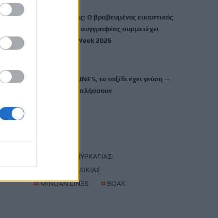
Χρίστος Χαλικιάς: Ο βραβευμένος εικαστικός
καλλιτέχνης και συγγραφέας συμμετέχει
στην Berlin Art Week 2026
7 Αυγούστου, 2026
Με τη MINOAN LINES, το ταξίδι έχει γεύση —
και τιμές που εκπλήσσουν
7 Αυγούστου, 2026
TRENDING
#
ΚΙΝΔΥΝΟΣ ΠΥΡΚΑΓΙΑΣ
#
ΧΡΙΣΤΟΣ ΧΑΛΙΚΙΑΣ
#
MINOAN LINES
#
ΒΟΑΚ