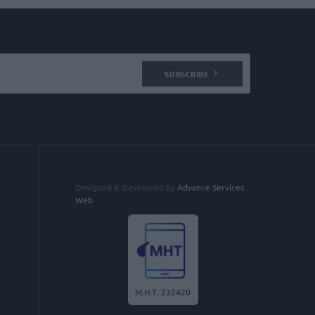
SUBSCRIBE
Designed & Developed by
Advance Services
Web
Μ.Η.Τ. 232420