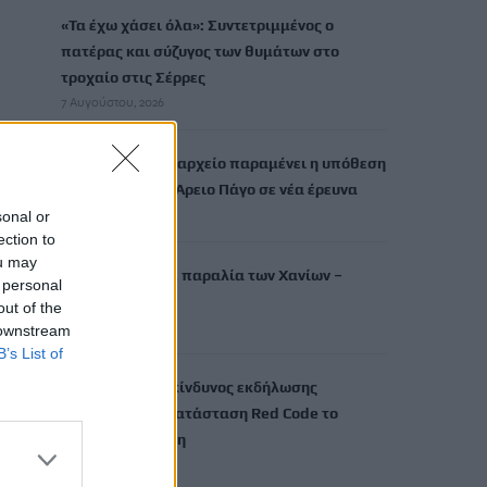
«Τα έχω χάσει όλα»: Συντετριμμένος ο
πατέρας και σύζυγος των θυμάτων στο
τροχαίο στις Σέρρες
7 Αυγούστου, 2026
Υποκλοπές: Στο αρχείο παραμένει η υπόθεση
– «Οχι» από τον Αρειο Πάγο σε νέα έρευνα
7 Αυγούστου, 2026
sonal or
ection to
ou may
Νέος πνιγμός σε παραλία των Χανίων –
 personal
Νεκρή 65χρονη
out of the
7 Αυγούστου, 2026
 downstream
B’s List of
Πολύ υψηλός ο κίνδυνος εκδήλωσης
πυρκαγιάς: Σε κατάσταση Red Code το
Σάββατο η Κρήτη
7 Αυγούστου, 2026