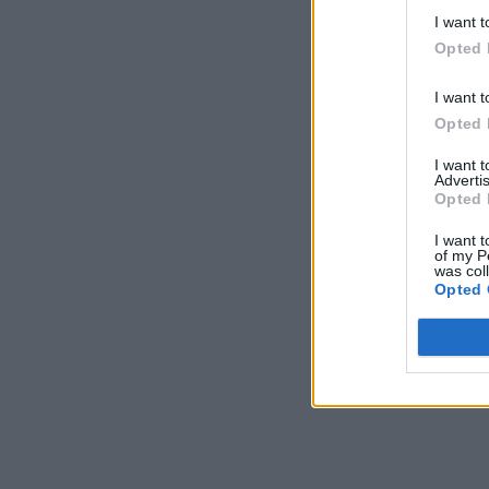
I want t
Opted 
I want t
Opted 
I want 
Advertis
Opted 
I want t
of my P
was col
Opted 