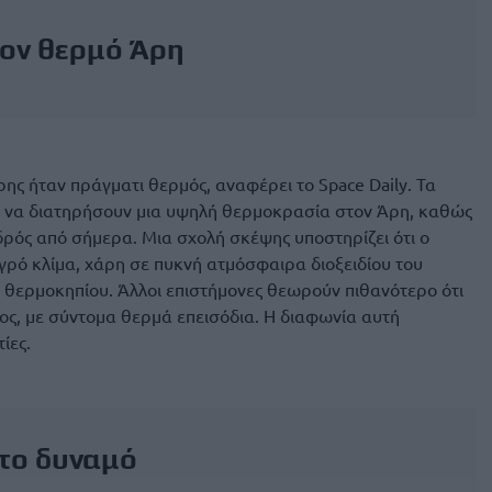
τον θερμό Άρη
ρης ήταν πράγματι θερμός, αναφέρει το Space Daily. Τα
ι να διατηρήσουν μια υψηλή θερμοκρασία στον Άρη, καθώς
δρός από σήμερα. Μια σχολή σκέψης υποστηρίζει ότι ο
υγρό κλίμα, χάρη σε πυκνή ατμόσφαιρα διοξειδίου του
 θερμοκηπίου. Άλλοι επιστήμονες θεωρούν πιθανότερο ότι
ς, με σύντομα θερμά επεισόδια. Η διαφωνία αυτή
ίες.
το δυναμό