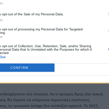
In
τρήσεις ισοτόπων αργού. Επειδή το αργό δεν
o opt-out of the Sale of my Personal Data.
και ηφαιστείων όπως το διοξείδιο του άνθρακα, η
In
 πιο καθαρή ένδειξη απώλειας προς το Διάστημα. Σύμφωνα
μέρος της ατμοσφαιρικής απώλειας του Άρη έγινε προς τα
to opt-out of processing my Personal Data for Targeted
 του άνθρακα, όμως, είναι πιο περίπλοκη περίπτωση, καθώς
ing.
In
 στα πετρώματα.
o opt-out of Collection, Use, Retention, Sale, and/or Sharing
ersonal Data that Is Unrelated with the Purposes for which it
lected.
Out
δεν πήγε στο διάστημα
CONFIRM
ο ενδιαφέροντα νέα στοιχεία. Αν ο πρώιμος Άρης είχε πυκνή
ακα, θα έπρεπε να υπάρχουν σημαντικές ποσότητες
ια, τα τροχιακά σκάφη δεν εντόπιζαν αρκετά. Το 2025,