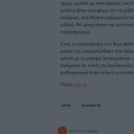
όμως, ομάδα με επικεφαλής τον Μ
μελέτη όπου αναφέρει ότι το ρόβ
σιδήρου, στα θειικά στρώματα τ
αλλού, θα μπορούσαν να αντιστοι
ατμόσφαιρας.
Έτσι, η ατμόσφαιρα του Άρη φαίν
μέρος της παρασύρθηκε στο Διάσ
φλοιό με τη μορφή πετρωμάτων. Α
ανάμεσα σε αυτές τις διαδικασίες
καθοριστική ήταν τελικά η απώλει
Πηγή:
cnn.gr
ΑΡΗΣ
ΠΛΑΝΗΤΗΣ
ΠΡΟΗΓΟΎΜΕΝΟ