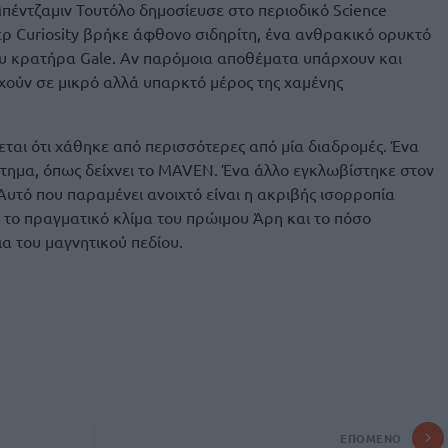
πέντζαμιν Τουτόλο δημοσίευσε στο περιοδικό Science
ερ Curiosity βρήκε άφθονο σιδηρίτη, ένα ανθρακικό ορυκτό
ου κρατήρα Gale. Αν παρόμοια αποθέματα υπάρχουν και
χούν σε μικρό αλλά υπαρκτό μέρος της χαμένης
εται ότι χάθηκε από περισσότερες από μία διαδρομές. Ένα
τημα, όπως δείχνει το MAVEN. Ένα άλλο εγκλωβίστηκε στον
υτό που παραμένει ανοιχτό είναι η ακριβής ισορροπία
, το πραγματικό κλίμα του πρώιμου Άρη και το πόσο
α του μαγνητικού πεδίου.
ΕΠΌΜΕΝΟ