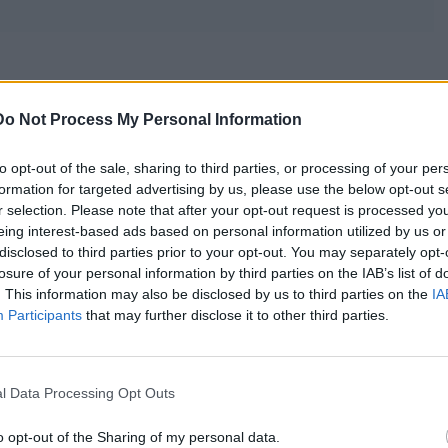
όσμιο μαγνητικό πεδίο, όμως κάποτε είχε. Τα αρχαία
ύν μαγνητικά ίχνη, γεγονός που δείχνει ότι στο εσωτερικό
Do Not Process My Personal Information
ίο αργότερα σταμάτησε. Συνήθως εκτιμάται ότι η διακοπή
 δισεκατομμύρια χρόνια, περίπου την ίδια περίοδο που η
to opt-out of the sale, sharing to third parties, or processing of your per
 Όμως ούτε ο ακριβής χρόνος ούτε ο τρόπος με τον οποίο
formation for targeted advertising by us, please use the below opt-out s
r selection. Please note that after your opt-out request is processed y
ό πεδίο έχουν αποσαφηνιστεί πλήρως. Μελέτη με επικεφαλής
eing interest-based ads based on personal information utilized by us or
δημοσιεύθηκε το 2023 στο περιοδικό Science Advances,
disclosed to third parties prior to your opt-out. You may separately opt-
διήρκεσε περισσότερο και είχε πιο σύνθετη συμπεριφορά
losure of your personal information by third parties on the IAB’s list of
αναλύσεις.
. This information may also be disclosed by us to third parties on the
IA
Participants
that may further disclose it to other third parties.
απώλεια ατμόσφαιρας προέρχονται από την αποστολή
αι σε τροχιά γύρω από τον Άρη από το 2014. Η αποστολή
ν αέρια από την ανώτερη ατμόσφαιρα και πώς
l Data Processing Opt Outs
ό τον ηλιακό άνεμο. Διαπιστώθηκε ότι ο ηλιακός άνεμος
η και ότι οι ρυθμοί διαφυγής αυξάνονται έντονα κατά τη
o opt-out of the Sharing of my personal data.