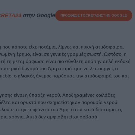
CRETA24
στην Google
ΠΡΟΣΘΕΣΕ ΤΟ
CRETA24
ΣΤΗΝ GOOGLE
 που κάποτε είχε ποτάμια, λίμνες και πυκνή ατμόσφαιρα,
γωμένη έρημο, είναι σε γενικές γραμμές σωστή. Ωστόσο, η
υτή τη μεταμόρφωση είναι πιο σύνθετη από την απλή εκδοχή
σωτερικό δυναμό του Άρη σταμάτησε να λειτουργεί, ο
 πεδίο, ο ηλιακός άνεμος παρέσυρε την ατμόσφαιρά του και
ήγησης είναι η ύπαρξη νερού. Αποξηραμένες κοιλάδες
 δέλτα και ορυκτά που σχηματίστηκαν παρουσία νερού
υλούσε στην επιφάνεια του Άρη, έστω κατά διαστήματα,
ύρια χρόνια. Αυτό δεν αμφισβητείται σοβαρά.