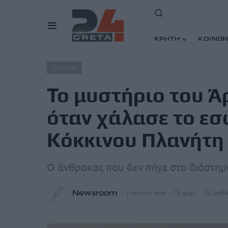
ΚΡΗΤΗ
ΚΟΙΝΩΝ
Home
Άρθρα
Το μυστήριο του Άρη: Τι ακριβώς συνέβ
ΔΙΕΘΝΗ
Το μυστήριο του Ά
όταν χάλασε το εσ
Κόκκινου Πλανήτη
Ο άνθρακας που δεν πήγε στο διάστημ
Newsroom
7 Ιουνίου, 2026
22:50
Διαβά