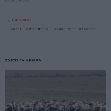
8 Αυγούστου, 2026
TRENDING
#
ΦΩΤΙΑ
#
ΠΥΡΟΣΒΕΣΤΙΚΗ
#
ΛΥΚΑΒΗΤΤΟΣ
#
ΑΛΛΕΡΓΙΕΣ
ΣΧΕΤΙΚΆ ΆΡΘΡΑ