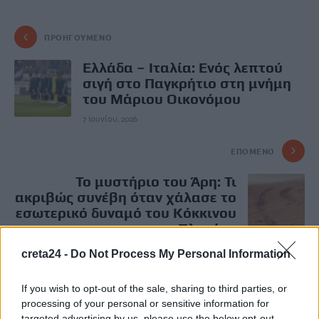
ΠΡΟΗΓΟΎΜΕΝΟ
Ελλάδα – Ιταλία: Ενός λεπτού
σιγή στο Παγκρήτιο στη μνήμη
του Μάριου Οικονόμου
7 Ιουνίου, 2026
ΕΠΌΜΕΝΟ
Το μυστήριο του Άρη: Τι
ακριβώς συνέβη όταν χάλασε το
εσωτερικό δυναμό του Κόκκινου
Πλανήτη
7 Ιουνίου, 2026
creta24 -
Do Not Process My Personal Information
If you wish to opt-out of the sale, sharing to third parties, or
Μην χάνεις είδηση. Βάλε το
CRETA24
στην
processing of your personal or sensitive information for
Google
targeted advertising by us, please use the below opt-out