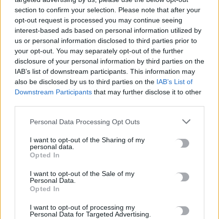
section to confirm your selection. Please note that after your
ΠΡΟΣΘΕΣΕ ΤΟ
CRETA24
ΣΤΗΝ GOOGLE
opt-out request is processed you may continue seeing
interest-based ads based on personal information utilized by
us or personal information disclosed to third parties prior to
ΡΟΗ ΕΙΔΗΣΕΩΝ
your opt-out. You may separately opt-out of the further
disclosure of your personal information by third parties on the
IAB’s list of downstream participants. This information may
Τουρισμός για Ολους 2026-2027: Τα SOS για να «κλειδώσετε»
also be disclosed by us to third parties on the
IAB’s List of
το voucher διακοπών
Downstream Participants
that may further disclose it to other
8 Αυγούστου, 2026
third parties.
Personal Data Processing Opt Outs
Ηράκλειο: Περιπατητής χρειάστηκε βοήθεια σε φαράγγι
8 Αυγούστου, 2026
I want to opt-out of the Sharing of my
personal data.
Opted In
Βαρύ πένθος για τον Μέσι: «Έφυγε» από τη ζωή ο πατέρας του
8 Αυγούστου, 2026
I want to opt-out of the Sale of my
Personal Data.
Opted In
Χανιά: Αναστάτωση από φωτιά κοντά σε σπίτια
I want to opt-out of processing my
8 Αυγούστου, 2026
Personal Data for Targeted Advertising.