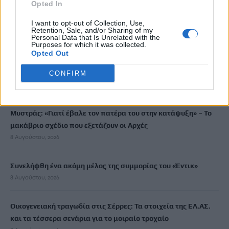
Opted In
Σε 57χρονη γυναίκα ανήκει η σορός στον Λυκαβηττό
I want to opt-out of Collection, Use,
Retention, Sale, and/or Sharing of my
8 Αυγούστου, 2026
Personal Data that Is Unrelated with the
Purposes for which it was collected.
Opted Out
Καλοκαίρι και αλλεργίες: Πότε απαιτείται προσοχή και ποια
συμπτώματα δεν πρέπει να αγνοούμε
CONFIRM
8 Αυγούστου, 2026
Μυστράς: «Γιατί έβαλε τον πατέρα του στην κατάψυξη» – Το
μακάβριο σχέδιο που εξετάζουν οι Αρχές
8 Αυγούστου, 2026
Συνελήφθη ένα ακόμη μέλος της συμμορίας του «Έντικ»
8 Αυγούστου, 2026
Οικογενειακή τραγωδία στις Σέρρες: Τα στοιχεία της ΕΛ.ΑΣ.
και τα τέσσερα σενάρια για το μοιραίο τροχαίο