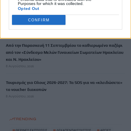
Purposes for which it was collected.
Opted Out
“Έρθεις δεν έρθεις…θα σ”αγκαλιάζω”: Συναυλία αγάπης στις
CONFIRM
24 Αυγούστου στο ΕΛ.ΜΕ.ΠΑ.
8 Αυγούστου, 2026
Από την Παρασκευή 11 Σεπτεμβρίου το καθιερωμένο παζάρι
από τον «Σύνδεσμο Μελών Γυναικείων Σωματείων Ηρακλείου
και Ν. Ηρακλείου»
8 Αυγούστου, 2026
Τουρισμός για Ολους 2026-2027: Τα SOS για να «κλειδώσετε»
το voucher διακοπών
8 Αυγούστου, 2026
TRENDING
#
ΘΕΡΙΝΕΣ ΕΚΠΤΩΣΕΙΣ
#
ΔΕΚΑΠΕΝΤΑΥΓΟΥΣΤΟΣ
#
ΑΡΓΙΕΣ