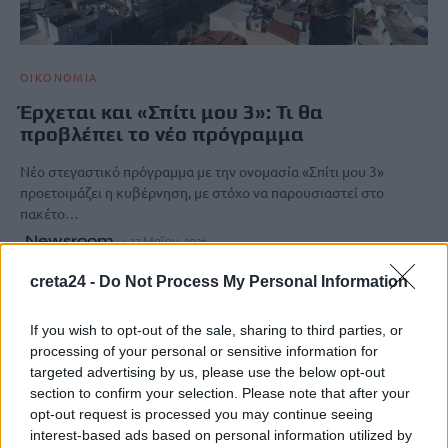
ΟΙΚΟΝΟΜΙΑ
Έρχεται και «Σπίτι μου 3»: Τι θα
προβλέπει το νέο πρόγραμμα
Νέο στεγαστικό πρόγραμμα με την ονομασία «Σπίτι μου 3»
προετοιμάζει η κυβέρνηση, με στόχο να παρουσιαστεί στο
πακέτο…
Newsroom
17 Μαΐου, 2026
creta24 -
Do Not Process My Personal Information
ΡΟΗ ΕΙΔΗΣΕΩΝ
If you wish to opt-out of the sale, sharing to third parties, or
processing of your personal or sensitive information for
Τρόμος για δύτες: Ήρθαν πρόσωπο με πρόσωπο με λευκό
targeted advertising by us, please use the below opt-out
καρχαρία
section to confirm your selection. Please note that after your
8 Αυγούστου, 2026
opt-out request is processed you may continue seeing
interest-based ads based on personal information utilized by