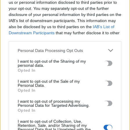
us or personal information disclosed to third parties prior to
Έως τις 31 Αυγούστου οι θερινές εκπτώσεις – Ποιες οι
your opt-out. You may separately opt-out of the further
υποχρεώσεις των επιχειρήσεων
disclosure of your personal information by third parties on the
8 Αυγούστου, 2026
IAB’s list of downstream participants. This information may
also be disclosed by us to third parties on the
IAB’s List of
Δεκαπενταύγουστος: Πώς θα πληρωθούν όσοι εργαστούν –
Downstream Participants
that may further disclose it to other
third parties.
Αναλυτικά οι αργίες του έτους
8 Αυγούστου, 2026
Personal Data Processing Opt Outs
I want to opt-out of the Sharing of my
«Ergani app»: Νέα εφαρμογή για εργοδότες – Πώς θα κάνετε
personal data.
πρόσληψη μέσω κινητού
Opted In
8 Αυγούστου, 2026
I want to opt-out of the Sale of my
Personal Data.
Opted In
Χανιά: Δίκτυο περισσότερων από 60 κρηνών προσφέρει
δωρεάν πόσιμο νερό σε δημόσιους χώρους
I want to opt-out of processing my
Personal Data for Targeted Advertising.
8 Αυγούστου, 2026
Opted In
I want to opt-out of Collection, Use,
Δύο συναυλίες του Νίκου Ανδρουλάκη στο Ηράκλειο
Retention, Sale, and/or Sharing of my
8 Αυγούστου, 2026
Personal Data that Is Unrelated with the