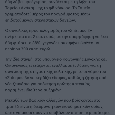
ήδη λάβει προέγκριση, συνδέεται με τη λήξη του
Ταμείου Ανάκαμψης το φθινόπωρο. Το Ταμείο
χρηματοδοτεί μέρος του προγράμματος μέσω
επιδοτούμενων στεγαστικών δανείων.
Ο συνολικός προϋπολογισμός του «Σπίτι μου 2»
ανέρχεται στα 2 δισ. ευρώ, με την απορρόφηση να έχει
ήδη φτάσει το 88%, γεγονός που αφήνει διαθέσιμα
περίπου 300 εκατ. ευρώ.
Την ίδια στιγμή, στο υπουργείο Κοινωνικής Συνοχής και
Οικογένειας εξετάζονται εναλλακτικές λύσεις για τη
συνέχιση της στεγαστικής πολιτικής, με το σενάριο του
«Σπίτι μου 3» να κερδίζει έδαφος, καθώς η ζήτηση από
νέα ζευγάρια για απόκτηση πρώτης κατοικίας
παραμένει ιδιαίτερα αυξημένη.
Μεταξύ των βασικών αλλαγών που βρίσκονται στο
τραπέζι είναι η διεύρυνση των εισοδηματικών ορίων,
ώστε να μπορέσουν να υποβάλουν αίτηση περισσότεροι