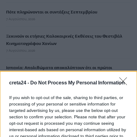
Πότε πληρώνονται οι συντάξεις Σεπτεμβρίου
7 Αυγούστου, 2026
Ξεκινούν οι ετήσιες Καλοκαιρινές Εκθέσεις του Φεστιβάλ
Κινηματογράφου Χανίων
7 Αυγούστου, 2026
Ισπανία: Απολιθώματα αποκαλύπτουν ότι οι πρώτοι
Ευρωπαίοι ίσως ασκούσαν κανιβαλισμό
7 Αυγούστου, 2026
creta24 -
Do Not Process My Personal Information
If you wish to opt-out of the sale, sharing to third parties, or
Σοκαριστικές αποκαλύψεις του FBI μετά το Μουντιάλ: «Θα
processing of your personal or sensitive information for
ανατινάξω τον Μέσι με τέσσερις βόμβες»
targeted advertising by us, please use the below opt-out
7 Αυγούστου, 2026
section to confirm your selection. Please note that after your
opt-out request is processed you may continue seeing
interest-based ads based on personal information utilized by
ΗΠΑ: Δασκάλα χορού κατηγορείται για σεξουαλική
us or personal information disclosed to third parties prior to