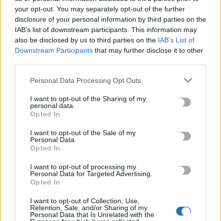
κακοποίηση δύο ανήλικων μαθητών της
your opt-out. You may separately opt-out of the further
7 Αυγούστου, 2026
disclosure of your personal information by third parties on the
IAB’s list of downstream participants. This information may
also be disclosed by us to third parties on the
IAB’s List of
Το Ελληνικό Μεσογειακό Πανεπιστήμιο εκδίδει ηλεκτρονικά
Downstream Participants
that may further disclose it to other
τα Πρακτικά του Διεπιστημονικού Συνεδρίου «Ρένα
third parties.
Κυριακού»
7 Αυγούστου, 2026
Personal Data Processing Opt Outs
I want to opt-out of the Sharing of my
ΔΕΕΠ (ΝΟΔΕ) Ηρακλείου: Με έργα η κυβέρνηση Μητσοτάκη
personal data.
Opted In
οδηγεί την Κρήτη στο μέλλον
7 Αυγούστου, 2026
I want to opt-out of the Sale of my
Personal Data.
Opted In
TRENDING
I want to opt-out of processing my
Personal Data for Targeted Advertising.
Opted In
#
ΚΑΠΝΙΣΜΑ
#
ΠΟΘΕΝ ΕΣΧΕΣ
#
ΠΛΗΡΩΜΕΣ
#
ΣΥΝΤΑΞΕΙΣ
I want to opt-out of Collection, Use,
Retention, Sale, and/or Sharing of my
Personal Data that Is Unrelated with the