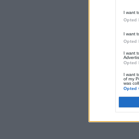
I want t
Opted 
I want t
Opted 
I want 
Advertis
Opted 
I want t
of my P
was col
Opted 