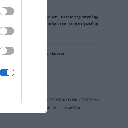
7 Αυγούστου, 2026
Εκδήλωση για την 82η Επέτειο της Μεγάλης
Κύκλωσης της Εμπάρου και τιμή στη Μνήμη
των ηρώων
7 Αυγούστου, 2026
Νέα πυρκαγιά στη Σητεία
7 Αυγούστου, 2026
TRENDING
#
ΔΑΣΚΑΛΑ
#
ΕΛΛΗΝΙΚΟ ΜΕΣΟΓΕΙΑΚΟ ΠΑΝΕΠΙΣΤΗΜΙΟ
#
ΔΕΕΠ ΗΡΑΚΛΕΙΟΥ
#
ΦΩΤΙΑ