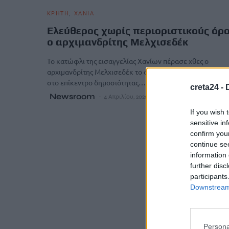
ΚΡΗΤΗ
ΧΑΝΙΑ
Ελεύθερος χωρίς περιοριστικούς όρ
o αρχιμανδρίτης Μελχισεδέκ
Το κατώφλι της εισαγγελίας Χανίων πέρασε χθες ο
αρχιμανδρίτης Μελχισεδέκ το όνομα του οποίου βρέθηκ
στο επίκεντρο δημοσιότητας…
creta24 -
Newsroom
4 Απριλίου, 2026
If you wish 
sensitive in
confirm you
continue se
information 
further disc
participants
Downstream 
Persona