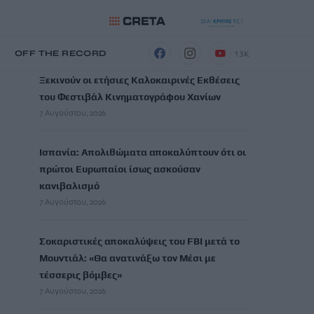
ΡΟΗ ΕΙΔΗΣΕΩΝ
13K
Η
OFF THE RECORD
Ξεκινούν οι ετήσιες Καλοκαιρινές Εκθέσεις
του Φεστιβάλ Κινηματογράφου Χανίων
7 Αυγούστου, 2026
Ισπανία: Απολιθώματα αποκαλύπτουν ότι οι
πρώτοι Ευρωπαίοι ίσως ασκούσαν
κανιβαλισμό
7 Αυγούστου, 2026
Σοκαριστικές αποκαλύψεις του FBI μετά το
Μουντιάλ: «Θα ανατινάξω τον Μέσι με
τέσσερις βόμβες»
7 Αυγούστου, 2026