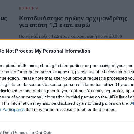
ΚΟΙΝΩΝΙΑ
ους
Καταδικάστηκε πρώην αρχιμανδρίτης
για απάτη 1,3 εκατ. ευρώ
Ποινή κάθειρξης 12,5 ετών και χρηματική ποινή 20.000
ε
ευρώ επέβαλε το Τριμελές Εφετείο
Κακουργημάτων Θεσσαλονίκης στον πρώην
Do Not Process My Personal Information
αρχιμανδρίτη που κατηγορείται ότι εξαπάτησε
πιστούς διαδίδοντας ότι…
to opt-out of the sale, sharing to third parties, or processing of your per
Newsroom
23 Μαρτίου, 2026
formation for targeted advertising by us, please use the below opt-out s
r selection. Please note that after your opt-out request is processed y
eing interest-based ads based on personal information utilized by us or
disclosed to third parties prior to your opt-out. You may separately opt-
losure of your personal information by third parties on the IAB’s list of
. This information may also be disclosed by us to third parties on the
IA
Participants
that may further disclose it to other third parties.
l Data Processing Opt Outs