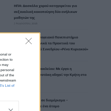
ΗΠΑ: Δασκάλα χορού κατηγορείται για
σεξουαλική κακοποίηση δύο ανήλικων
μαθητών της
7 Αυγούστου, 2026
Το Ελληνικό Μεσογειακό Πανεπιστήμιο
εκδίδει ηλεκτρονικά τα Πρακτικά του
Διεπιστημονικού Συνεδρίου «Ρένα Κυριακού»
sonal or
7 Αυγούστου, 2026
ection to
ou may
ΔΕΕΠ (ΝΟΔΕ) Ηρακλείου: Με έργα η
 personal
κυβέρνηση Μητσοτάκη οδηγεί την Κρήτη στο
out of the
 downstream
μέλλον
B’s List of
7 Αυγούστου, 2026
Ρέθυμνο: Φωτιά σε διαμέρισμα –
Απεγκλωβίστηκε ένα άτομο