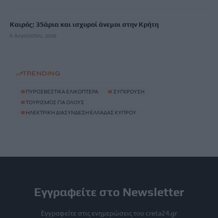
Καιρός: 35άρια και ισχυροί άνεμοι στην Κρήτη
6 Αυγούστου, 2026
TRENDING
#
ΠΥΡΟΣΒΕΣΤΙΚΑ ΕΛΙΚΟΠΤΕΡΑ
#
ΣΥΓΚΡΟΥΣΗ
#
ΤΟΥΡΙΣΜΟΣ ΓΙΑ ΟΛΟΥΣ
#
ΗΛΕΚΤΡΙΚΗ ΔΙΑΣΥΝΔΕΣΗ ΕΛΛΑΔΑΣ ΚΥΠΡΟΥ
Εγγραφείτε στο Newsletter
Εγγραφείτε στις ενημερώσεις του creta24.gr