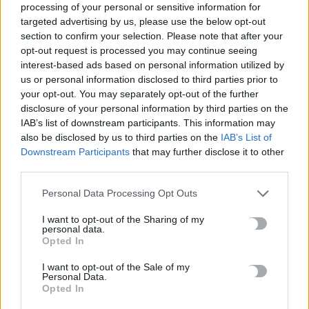
processing of your personal or sensitive information for
targeted advertising by us, please use the below opt-out
section to confirm your selection. Please note that after your
opt-out request is processed you may continue seeing
interest-based ads based on personal information utilized by
us or personal information disclosed to third parties prior to
your opt-out. You may separately opt-out of the further
disclosure of your personal information by third parties on the
IAB’s list of downstream participants. This information may
also be disclosed by us to third parties on the
IAB’s List of
Downstream Participants
that may further disclose it to other
third parties.
ΚΟΙΝΩΝΙΑ
Personal Data Processing Opt Outs
Επέστρεψαν στις ελεύθερες περιοχές οι
I want to opt-out of the Sharing of my
τρεις από τους πέντε Ελληνοκύπριους που
personal data.
είχαν συλληφθεί στα κατεχόμενα
Opted In
Στα σπίτια τους επέστρεψαν οι τρεις από τους
I want to opt-out of the Sale of my
Personal Data.
πέντε Ελληνοκύπριους που είχαν «συλληφθεί» στις 19 Ιουλίου
Opted In
από τις κατοχικές αρχές,…