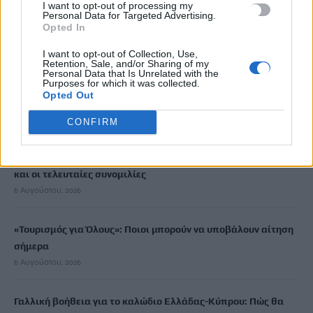
Newsroom
I want to opt-out of processing my
13 Νοεμβρίου, 2025
Personal Data for Targeted Advertising.
Opted In
ΡΟΗ ΕΙΔΗΣΕΩΝ
I want to opt-out of Collection, Use,
Retention, Sale, and/or Sharing of my
Personal Data that Is Unrelated with the
Purposes for which it was collected.
Καστέλλι: «Κλειδώνει» η σύμβαση ύψους €112 εκατ. για τα
Opted Out
κρίσιμα συστήματα αεροναυτιλίας
6 Αυγούστου, 2026
CONFIRM
Σύγκρουση ελικοπτέρων: Στο μικροσκόπιο τα «μαύρα κουτιά»
και οι τελευταίες συνομιλίες
6 Αυγούστου, 2026
«Τουρισμός για Όλους»: Ποιοι μπορούν να υποβάλουν αίτηση
σήμερα
6 Αυγούστου, 2026
Γαλλική βοήθεια για το καλώδιο Ελλάδας-Κύπρου: Πώς θα