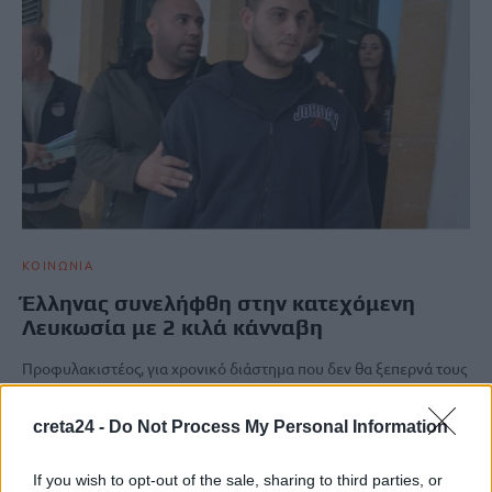
ΚΟΙΝΩΝΙΑ
Έλληνας συνελήφθη στην κατεχόμενη
Λευκωσία με 2 κιλά κάνναβη
Προφυλακιστέος, για χρονικό διάστημα που δεν θα ξεπερνά τους
δύο μήνες, κρίθηκε από «δικαστήριο» του ψευδοκράτους
ο Έλληνας υπήκοος Ιωάννης…
creta24 -
Do Not Process My Personal Information
Newsroom
18 Δεκεμβρίου, 2025
If you wish to opt-out of the sale, sharing to third parties, or