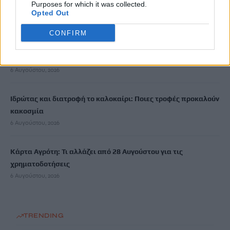
Purposes for which it was collected.
Αστυνομικό Τμήμα και βρέθηκε νεκρή
Opted Out
7 Αυγούστου, 2026
CONFIRM
Νέα ταυτότητα: Πού πρέπει να ενημερώσετε τα στοιχεία σας
μετά την έκδοσή της
6 Αυγούστου, 2026
Ιδρώτας και διατροφή το καλοκαίρι: Ποιες τροφές προκαλούν
κακοσμία
6 Αυγούστου, 2026
Κάρτα Αγρότη: Τι αλλάζει από 28 Αυγούστου για τις
χρηματοδοτήσεις
6 Αυγούστου, 2026
TRENDING