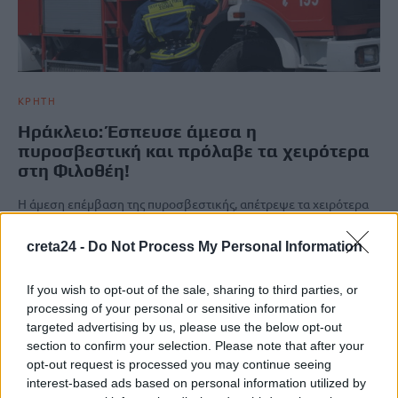
ΚΡΗΤΗ
Ηράκλειο: Έσπευσε άμεσα η
πυροσβεστική και πρόλαβε τα χειρότερα
στη Φιλοθέη!
Η άμεση επέμβαση της πυροσβεστικής, απέτρεψε τα χειρότερα
για τη φωτιά που ξέσπασε νωρίτερα το μεσημέρι της Κυριακής…
Newsroom
creta24 -
Do Not Process My Personal Information
5 Οκτωβρίου, 2025
If you wish to opt-out of the sale, sharing to third parties, or
ΡΟΗ ΕΙΔΗΣΕΩΝ
processing of your personal or sensitive information for
targeted advertising by us, please use the below opt-out
section to confirm your selection. Please note that after your
Θέουτα: Εκατοντάδες ασυνόδευτα παιδιά μεταναστών
opt-out request is processed you may continue seeing
εκτεθειμένα σε κάθε μορφή κακοποίησης
interest-based ads based on personal information utilized by
7 Αυγούστου, 2026