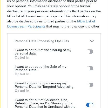
us or personal information disclosed to third parties prior to
your opt-out. You may separately opt-out of the further
disclosure of your personal information by third parties on the
Υψηλός κίνδυνος πυρκαγιάς σήμερα στην Κρήτη
IAB’s list of downstream participants. This information may
7 Αυγούστου, 2026
also be disclosed by us to third parties on the
IAB’s List of
Downstream Participants
that may further disclose it to other
Προφυλακίστηκαν ο δήμαρχος Στυλίδας και δύο ακόμη
third parties.
κατηγορούμενοι για τη μεγάλη φωτιά στη Βοιωτία
Personal Data Processing Opt Outs
7 Αυγούστου, 2026
I want to opt-out of the Sharing of my
personal data.
Απολογείται σήμερα η 46χρονη που κατηγορείται για την
Opted In
επίθεση στη Marfin
I want to opt-out of the Sale of my
7 Αυγούστου, 2026
Personal Data.
Opted In
Καιρός: Ανεβαίνει η θερμοκρασία στην Κρήτη – Έως τους 36 ο
I want to opt-out of processing my
υδράργυρος
Personal Data for Targeted Advertising.
Opted In
7 Αυγούστου, 2026
I want to opt-out of Collection, Use,
Retention, Sale, and/or Sharing of my
Χανιά: ΕΔΕ για την υπόθεση 75χρονης που έφυγε από το
Personal Data that Is Unrelated with the