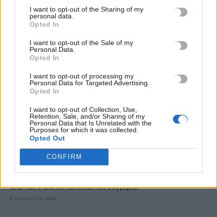
I want to opt-out of the Sharing of my
8 Αυγούστου, 2026
personal data.
Opted In
Τα ζητήματα των στρατιωτικών του Ηρακλείου στο επίκεντρο
I want to opt-out of the Sale of my
της συνάντησης με τον Κωνσταντίνο Κεφαλογιάννη
Personal Data.
Opted In
8 Αυγούστου, 2026
I want to opt-out of processing my
Personal Data for Targeted Advertising.
ΟΦΗ: Παρουσίασε τη γουρλίδικη πορτοκαλί φανέλα του
Opted In
8 Αυγούστου, 2026
I want to opt-out of Collection, Use,
Retention, Sale, and/or Sharing of my
Personal Data that Is Unrelated with the
«Δίνουμε μάχη να επανέλθουμε στην κανονικότητα»: Η
Purposes for which it was collected.
επόμενη μέρα μετά τις πυρκαγιές στο νότιο Ρέθυμνο
Opted Out
8 Αυγούστου, 2026
CONFIRM
Όμιλος ΔΕΗ: Νέα συμφωνία για χαρτοφυλάκιο έργων ΑΠΕ
άνω των 2 GW σε Πολωνία και Ουγγαρία
8 Αυγούστου, 2026