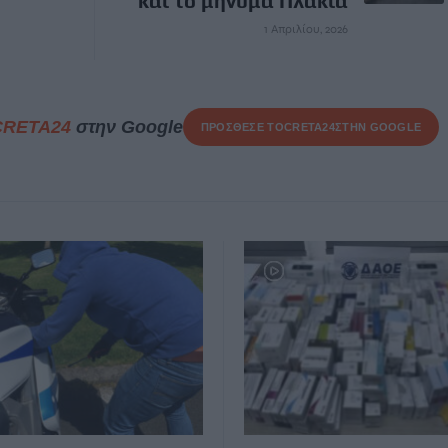
και το μήνυμα Πλακιά
1 Απριλίου, 2026
CRETA24
στην Google
ΠΡΟΣΘΕΣΕ ΤΟ
CRETA24
ΣΤΗΝ GOOGLE