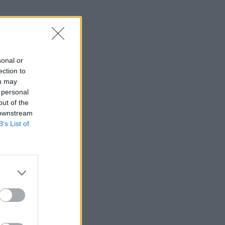
sonal or
ection to
ou may
 personal
out of the
 downstream
B’s List of