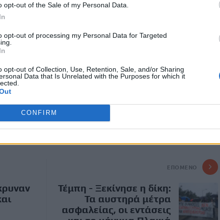
o opt-out of the Sale of my Personal Data.
χωρίς να γλιτώσεις κανείς. Ελπίζω ότι θα γίνει μια δίκαιη
In
πίζω να δικαιωθεί» συμπλήρωσε ο πατέρας του νεαρού.
to opt-out of processing my Personal Data for Targeted
αση που βρίσκεται ο Γεράσιμος, αρκέστηκε να πει ότι «το
ing.
νοσηλείας με μια τεράστια ομάδα γιατρών και με την αγάπη
In
στη Λάρισα)».
o opt-out of Collection, Use, Retention, Sale, and/or Sharing
ersonal Data that Is Unrelated with the Purposes for which it
lected.
Out
CONFIRM
ΕΠΌΜΕΝΟ
κρυναν
Τέμπη - Ξεκίνησε η δίκη:
και
Τα αυστηρά μέτρα
ασφαλείας, οι εντάσεις