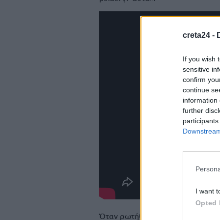
creta24 -
If you wish 
sensitive in
confirm you
continue se
information 
further disc
participants
Downstream 
Persona
I want t
Opted 
Όταν ρωτήθηκε για όσα συμβαίνου