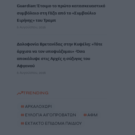
Guardian: Έτοιμο το πρώτο κατασκευαστικό
συμβόλαιο στη Γάζα από το «Συμβούλιο
Ειρήνης» του Τραμπ
6 Αυγούστου, 2026
Δολοφονία Βρετανίδας στην Κυψέλη: «Τότε
άρχισα να τον υποψιάζομαι» -Όσα
αποκάλυψε στις Aρχές η σύζυγος του
Αφγανού
6 Αυγούστου, 2026
TRENDING
#
ΑΡΚΑΛΟΧΩΡΙ
#
ΕΥΛΟΓΙΑ ΑΙΓΟΠΡΟΒΑΤΩΝ
#
ΑΦΜ
#
ΕΚΤΑΚΤΟ ΕΠΙΔΟΜΑ ΠΑΙΔΙΟΥ