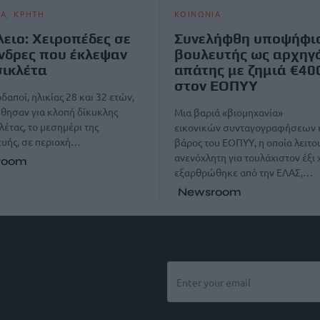
ΙΑ
ΚΡΗΤΗ
ΚΟΙΝΩΝΙΑ
ειο: Χειροπέδες σε
Συνελήφθη υποψήφι
νδρες που έκλεψαν
βουλευτής ως αρχηγ
ικλέτα
απάτης με ζημιά €40
στον ΕΟΠΥΥ
δαποί, ηλικίας 28 και 32 ετών,
θησαν για κλοπή δίκυκλης
Μια βαριά «βιομηχανία»
έτας, το μεσημέρι της
εικονικών συνταγογραφήσεων κ
υής, σε περιοχή…
βάρος του ΕΟΠΥΥ, η οποία λειτ
ανενόχλητη για τουλάχιστον έξι 
room
εξαρθρώθηκε από την ΕΛΑΣ,…
Newsroom