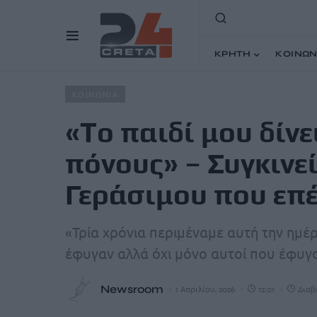
ΚΡΗΤΗ
ΚΟΙΝΩΝ
Home
Άρθρα
«Tο παιδί μου δίνει τεράστια μάχη με πό
ΚΟΙΝΩΝΙΑ
«Tο παιδί μου δίνε
πόνους» – Συγκινε
Γεράσιμου που επέ
«Τρία χρόνια περιμέναμε αυτή την ημέρ
έφυγαν αλλά όχι μόνο αυτοί που έφυγ
Newsroom
1 Απριλίου, 2026
12:01
Διαβά