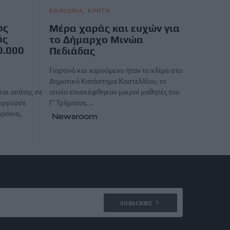
ΚΟΙΝΩΝΙΑ
ΚΡΗΤΗ
ος
Μέρα χαράς και ευχών για
ός
το Δήμαρχο Μινώα
0.000
Πεδιάδας
Γιορτινό και χαρούμενο ήταν το κλίμα στο
Δημοτικό Κατάστημα Καστελλίου, το
οποίο επισκέφθηκαν μικροί μαθητές του
αι απάτης σε
Γ’ Τμήματος…
ουργούσε
χρόνια,
Newsroom
SUBSCRIBE