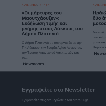
ΚΟΙΝΩΝΙΑ
ΚΡΗΤΗ
ΚΟΙΝΩΝ
«Οι μάρτυρες του
Ηράκλ
Μαουτχάουζεν»:
δύο ά
Εκδήλωση τιμής και
μοτοσ
μνήμης στους Λάκκους του
Δύο αλλο
Δήμου Πλατανιά
συνελήφ
μοτοσυκλ
Ο Δήμος Πλατανιά σε συνεργασία με την
Παρασκε
Τ.Κ.Λάκκων, την Ενορία Αγίου Αντωνίου,
την Ένωση Απανταχού Λακκιωτών και
News
το…
Newsroom
Εγγραφείτε στο Newsletter
Εγγραφείτε στις ενημερώσεις του creta24.gr