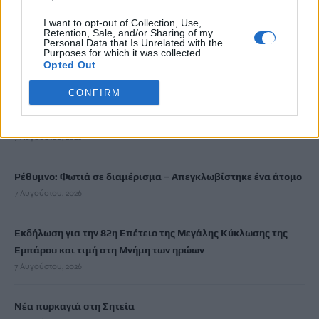
Το Ελληνικό Μεσογειακό Πανεπιστήμιο εκδίδει ηλεκτρονικά
I want to opt-out of Collection, Use,
τα Πρακτικά του Διεπιστημονικού Συνεδρίου «Ρένα
Retention, Sale, and/or Sharing of my
Personal Data that Is Unrelated with the
Κυριακού»
Purposes for which it was collected.
7 Αυγούστου, 2026
Opted Out
CONFIRM
ΔΕΕΠ (ΝΟΔΕ) Ηρακλείου: Με έργα η κυβέρνηση Μητσοτάκη
οδηγεί την Κρήτη στο μέλλον
7 Αυγούστου, 2026
Ρέθυμνο: Φωτιά σε διαμέρισμα – Απεγκλωβίστηκε ένα άτομο
7 Αυγούστου, 2026
Εκδήλωση για την 82η Επέτειο της Μεγάλης Κύκλωσης της
Εμπάρου και τιμή στη Μνήμη των ηρώων
7 Αυγούστου, 2026
Νέα πυρκαγιά στη Σητεία