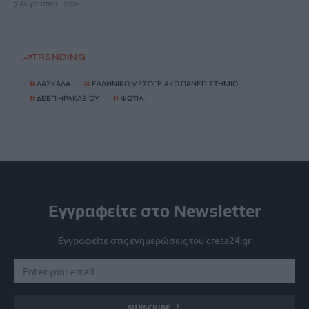
7 Αυγούστου, 2026
TRENDING
#
ΔΑΣΚΑΛΑ
#
ΕΛΛΗΝΙΚΟ ΜΕΣΟΓΕΙΑΚΟ ΠΑΝΕΠΙΣΤΗΜΙΟ
#
ΔΕΕΠ ΗΡΑΚΛΕΙΟΥ
#
ΦΩΤΙΑ
Εγγραφείτε στο Newsletter
Εγγραφείτε στις ενημερώσεις του creta24.gr
SUBSCRIBE