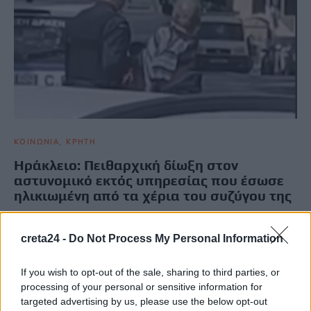
ΚΟΙΝΩΝΙΑ
ΚΡΗΤΗ
Ηράκλειο: Πειθαρχική δίωξη στον
αστυνομικό εκτός υπηρεσίας που έσωσε
ηλικιωμένη από τα χέρια του συζύγου της
Σε μια καταγγελία που προκαλεί αίσθηση προχώρησε η Ένωση
Αστυνομικών Υπαλλήλων νομού Ηρακλείου. Όπως αναφέρει, σε
creta24 -
Do Not Process My Personal Information
σχετική ανακοίνωση,…
Newsroom
26 Νοεμβρίου, 2025
If you wish to opt-out of the sale, sharing to third parties, or
processing of your personal or sensitive information for
targeted advertising by us, please use the below opt-out