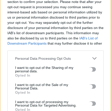
section to confirm your selection. Please note that after your
ΡΟΗ ΕΙΔΗΣΕΩΝ
opt-out request is processed you may continue seeing
interest-based ads based on personal information utilized by
Ξεκινούν οι ετήσιες Καλοκαιρινές Εκθέσεις του Φεστιβάλ
us or personal information disclosed to third parties prior to
Κινηματογράφου Χανίων
your opt-out. You may separately opt-out of the further
7 Αυγούστου, 2026
disclosure of your personal information by third parties on the
IAB’s list of downstream participants. This information may
also be disclosed by us to third parties on the
IAB’s List of
Ισπανία: Απολιθώματα αποκαλύπτουν ότι οι πρώτοι
Downstream Participants
that may further disclose it to other
Ευρωπαίοι ίσως ασκούσαν κανιβαλισμό
third parties.
7 Αυγούστου, 2026
Personal Data Processing Opt Outs
Σοκαριστικές αποκαλύψεις του FBI μετά το Μουντιάλ: «Θα
I want to opt-out of the Sharing of my
ανατινάξω τον Μέσι με τέσσερις βόμβες»
personal data.
Opted In
7 Αυγούστου, 2026
I want to opt-out of the Sale of my
Personal Data.
ΗΠΑ: Δασκάλα χορού κατηγορείται για σεξουαλική
Opted In
κακοποίηση δύο ανήλικων μαθητών της
I want to opt-out of processing my
7 Αυγούστου, 2026
Personal Data for Targeted Advertising.
Opted In