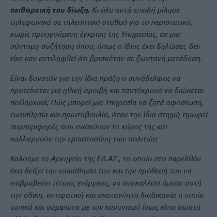
πειθαρχική του δίωξη.
Κι όλα αυτά επειδή μίλησε
τηλεφωνικά σε τηλεοπτικό σταθμό για το περιστατικό,
χωρίς προηγούμενη έγκριση της Υπηρεσίας, σε μια
σύντομη συζήτηση όπου, όπως ο ίδιος έχει δηλώσει, δεν
είχε καν αντιληφθεί ότι βρισκόταν σε ζωντανή μετάδοση.
Είναι δυνατόν για την ίδια πράξη ο συνάδελφος να
προτείνεται για ηθική αμοιβή και ταυτόχρονα να διώκεται
πειθαρχικά; Πώς μπορεί μια Υπηρεσία να ζητά αφοσίωση,
ευαισθησία και πρωτοβουλία, όταν την ίδια στιγμή τιμωρεί
συμπεριφορές που ενισχύουν το κύρος της και
καλλιεργούν την εμπιστοσύνη των πολιτών;
Καλούμε το Αρχηγείο της ΕΛ.ΑΣ., το οποίο στο παρελθόν
έχει δείξει την ευαισθησία του και την πρόθεσή του να
επιβραβεύει τέτοιες ενέργειες, να ανακαλέσει άμεσα αυτή
την άδικη, αντιφατική και ακατανόητη διαδικασία η οποία
τυπικά και σύμφωνα με τον κανονισμό ίσως είναι σωστή