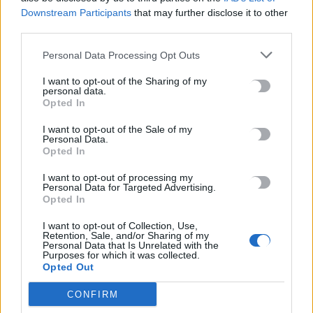
Downstream Participants
that may further disclose it to other
third parties.
ΡΟΗ ΕΙΔΗΣΕΩΝ
Personal Data Processing Opt Outs
Στις 19 Αυγούστου η γενική συνέλευση του συλλόγου
I want to opt-out of the Sharing of my
κρεοπωλών Χανίων
personal data.
Opted In
8 Αυγούστου, 2026
I want to opt-out of the Sale of my
Personal Data.
Νέος κύκλος μαθημάτων Κινεζικής Γλώσσας στο
Opted In
Πανεπιστήμιο Κρήτης για το ακαδημαϊκό έτος 2026-2027
I want to opt-out of processing my
8 Αυγούστου, 2026
Personal Data for Targeted Advertising.
Opted In
Άνοια: Ποια είναι τα επαγγέλματα που προστατεύουν τον
I want to opt-out of Collection, Use,
εγκέφαλο
Retention, Sale, and/or Sharing of my
Personal Data that Is Unrelated with the
8 Αυγούστου, 2026
Purposes for which it was collected.
Opted Out
Επίδομα €391 από τον ΟΠΕΚΑ, χωρίς εισοδηματικά κριτήρια:
CONFIRM
Η προϋπόθεση