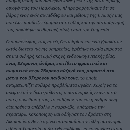
απογοήτευση που διαπερνά κάθε μέλος της αστυνομικής
οικογένειας του Ηρακλείου, πληροφορηθήκαμε ότι σε
βάρος ενός ενός συναδέλφου και μέλους της Ένωσής μας
που έχει αποδείξει έμπρακτα το ήθος και την αυταπάρνησή
του, ασκήθηκε πειθαρχική δίωξη από την Υπηρεσία.
Ο συνάδελφος, στις αρχές Οκτωβρίου και ενώ βρισκόταν
εκτός διατεταγμένης υπηρεσίας, βρέθηκε τυχαία μπροστά
σε μια σκληρή και ωμή σκηνή ενδοοικογενειακής βίας:
ένας 82χρονος άνδρας επιτίθετο φραστικά και
σωματικά στην 76χρονη σύζυγό του, μπροστά στα
μάτια του 37χρονου παιδιού τους,
το οποίο
αντιμετωπίζει σοβαρά προβλήματα υγείας. Χωρίς να το
σκεφτεί ούτε δευτερόλεπτο, ο αστυνομικός έκανε αυτό
που η συνείδησή του, το καθήκον του και η ανθρώπινη
αξιοπρέπεια επέβαλλαν: παρενέβη, απέτρεψε την
περαιτέρω κακοποίηση και οδήγησε τον δράστη στη
Δικαιοσύνη. Αν είχε γίνει σε οποιαδήποτε άλλη αστυνομία
η ίδια η Υπηρεσία πρώτη θα επιδίωκε να κοινωνίσει στους