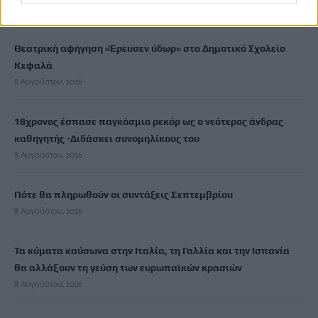
8 Αυγούστου, 2026
Θεατρική αφήγηση «Έρευσεν ύδωρ» στο Δημοτικό Σχολείο
Κεφαλά
8 Αυγούστου, 2026
18χρονος έσπασε παγκόσμιο ρεκόρ ως ο νεότερος άνδρας
καθηγητής -Διδάσκει συνομηλίκους του
8 Αυγούστου, 2026
Πότε θα πληρωθούν οι συντάξεις Σεπτεμβρίου
8 Αυγούστου, 2026
Τα κύματα καύσωνα στην Ιταλία, τη Γαλλία και την Ισπανία
θα αλλάξουν τη γεύση των ευρωπαϊκών κρασιών
8 Αυγούστου, 2026