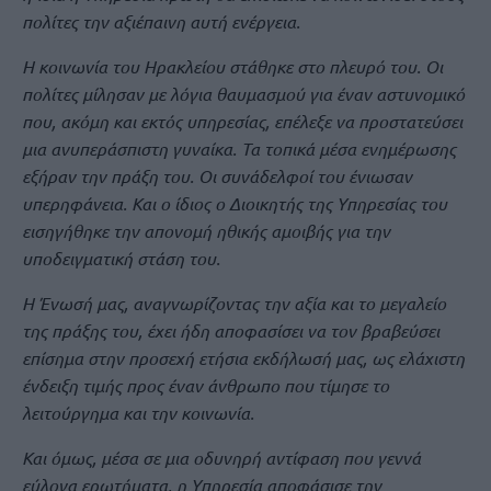
πολίτες την αξιέπαινη αυτή ενέργεια.
Η κοινωνία του Ηρακλείου στάθηκε στο πλευρό του. Οι
πολίτες μίλησαν με λόγια θαυμασμού για έναν αστυνομικό
που, ακόμη και εκτός υπηρεσίας, επέλεξε να προστατεύσει
μια ανυπεράσπιστη γυναίκα. Τα τοπικά μέσα ενημέρωσης
εξήραν την πράξη του. Οι συνάδελφοί του ένιωσαν
υπερηφάνεια. Και ο ίδιος ο Διοικητής της Υπηρεσίας του
εισηγήθηκε την απονομή ηθικής αμοιβής για την
υποδειγματική στάση του.
Η Ένωσή μας, αναγνωρίζοντας την αξία και το μεγαλείο
της πράξης του, έχει ήδη αποφασίσει να τον βραβεύσει
επίσημα στην προσεχή ετήσια εκδήλωσή μας, ως ελάχιστη
ένδειξη τιμής προς έναν άνθρωπο που τίμησε το
λειτούργημα και την κοινωνία.
Και όμως, μέσα σε μια οδυνηρή αντίφαση που γεννά
εύλογα ερωτήματα, η Υπηρεσία αποφάσισε την