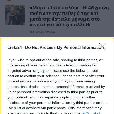
«Μαμά είσαι καλά;» - Η 46χρονη
σκότωσε την πεθερά της και
μετά της έστειλε μήνυμα στο
κινητό για να έχει άλλοθι
26 Νοεμβρίου, 2025
ΕΠΌΜΕΝΟ
creta24 -
Do Not Process My Personal Information
Συλλυπητήρια Δένδια για τον
19χρονο Κρητικό ΕΠΟΠ που
If you wish to opt-out of the sale, sharing to third parties, or
σκοτώθηκε στο πεδίο βολής στη
processing of your personal or sensitive information for
Ρόδο
targeted advertising by us, please use the below opt-out
section to confirm your selection. Please note that after your
26 Νοεμβρίου, 2025
opt-out request is processed you may continue seeing
interest-based ads based on personal information utilized by
us or personal information disclosed to third parties prior to
Μην χάνεις είδηση. Βάλε το
CRETA24
στην
your opt-out. You may separately opt-out of the further
Google
disclosure of your personal information by third parties on the
IAB’s list of downstream participants. This information may
ΠΡΟΣΘΕΣΕ ΤΟ
CRETA24
ΣΤΗΝ GOOGLE
also be disclosed by us to third parties on the
IAB’s List of