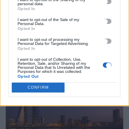
personal data.
TRENDING
Opted In
#
ΚΑΠΝΙΣΜΑ
#
ΠΟΘΕΝ ΕΣΧΕΣ
#
ΠΛΗΡΩΜΕΣ
#
ΣΥΝΤΑΞΕΙΣ
I want to opt-out of the Sale of my
Personal Data.
Opted In
I want to opt-out of processing my
Personal Data for Targeted Advertising.
Opted In
ΣΧΕΤΙΚΆ ΆΡΘΡΑ
I want to opt-out of Collection, Use,
Retention, Sale, and/or Sharing of my
Personal Data that Is Unrelated with the
Purposes for which it was collected.
Opted Out
CONFIRM