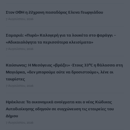
Στον ΟΦΗ η 22χρονη πασαδόρος Ελενα Γεωργιάδου
7 Αυγούστου, 2026
Σαμαριά: «Πυρά» Καλογερή για τα λουκέτα στο φαράγγι –
«Αδικαιολόγητα τα περισσότερα κλεισίματα»
7 Αυγούστου, 2026
Καύσωνας: Η Μεσόγειος «βράζει» -Στους 33°C η θάλασσα στη
Μαγιόρκα, «δεν μπορούμε ούτε να δροσιστούμε», λένε οι
τουρίστες
7 Αυγούστου, 2026
Ηράκλειο: Τα οικονομικά ανοίγματα και ο νέος Κώδικας
Αυτοδιοίκησης οδηγούν σε συγχώνευση τις εταιρείες του
Δήμου
7 Αυγούστου, 2026