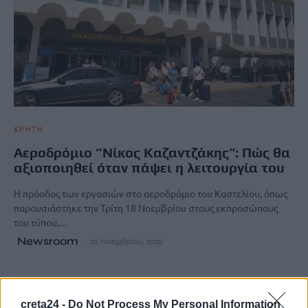
ΚΡΗΤΗ
Αεροδρόμιο “Νίκος Καζαντζάκης”: Πώς θα
αξιοποιηθεί όταν πάψει η λειτουργία του
Η πρόοδος των εργασιών στο αεροδρόμιο του Καστελίου, όπως
παρουσιάστηκε την Τρίτη 18 Νοεμβρίου στους εκπροσώπους
του τύπου,…
Newsroom
20 Νοεμβρίου, 2025
creta24 -
Do Not Process My Personal Information