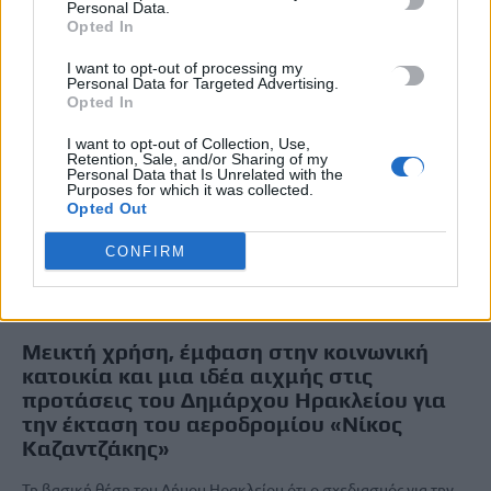
Personal Data.
Opted In
I want to opt-out of processing my
Personal Data for Targeted Advertising.
Opted In
I want to opt-out of Collection, Use,
Retention, Sale, and/or Sharing of my
Personal Data that Is Unrelated with the
Purposes for which it was collected.
Opted Out
CONFIRM
ΚΟΙΝΩΝΙΑ
ΚΡΗΤΗ
Μεικτή χρήση, έμφαση στην κοινωνική
κατοικία και μια ιδέα αιχμής στις
προτάσεις του Δημάρχου Ηρακλείου για
την έκταση του αεροδρομίου «Νίκος
Καζαντζάκης»
Τη βασική θέση του Δήμου Ηρακλείου ότι ο σχεδιασμός για την