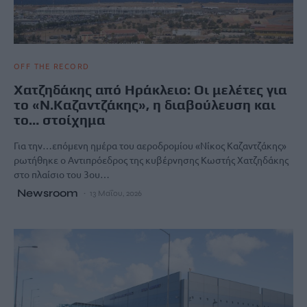
OFF THE RECORD
Xατζηδάκης από Ηράκλειο: Οι μελέτες για
το «Ν.Καζαντζάκης», η διαβούλευση και
το… στοίχημα
Για την…επόμενη ημέρα του αεροδρομίου «Νίκος Καζαντζάκης»
ρωτήθηκε ο Αντιπρόεδρος της κυβέρνησης Κωστής Χατζηδάκης
στο πλαίσιο του 3ου…
Newsroom
13 Μαΐου, 2026