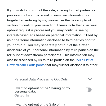
If you wish to opt-out of the sale, sharing to third parties, or
processing of your personal or sensitive information for
targeted advertising by us, please use the below opt-out
section to confirm your selection. Please note that after your
opt-out request is processed you may continue seeing
interest-based ads based on personal information utilized by
us or personal information disclosed to third parties prior to
your opt-out. You may separately opt-out of the further
disclosure of your personal information by third parties on the
IAB’s list of downstream participants. This information may
ΚΡΗΤΗ
also be disclosed by us to third parties on the
IAB’s List of
Downstream Participants
that may further disclose it to other
Ηράκλειο: Σε πρώτο πλάνο η υδροδότηση
third parties.
από τον Αλμυρό
Personal Data Processing Opt Outs
Σε προτεραιότητα θα τεθεί η αξιοποίηση των νερών του Αλμυρού
, εφόσον η μελέτη που σύντομα θα παραδοθεί,…
I want to opt-out of the Sharing of my
personal data.
Newsroom
10 Σεπτεμβρίου, 2025
Opted In
I want to opt-out of the Sale of my