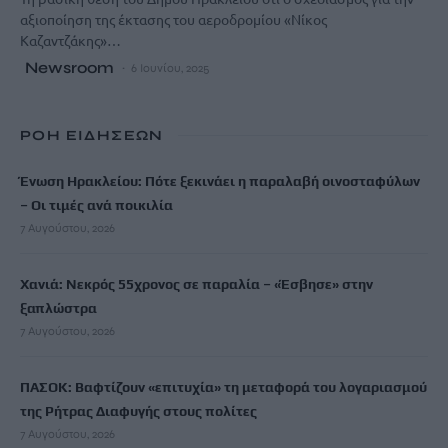
αξιοποίηση της έκτασης του αεροδρομίου «Νίκος
Καζαντζάκης»…
Newsroom
6 Ιουνίου, 2025
ΡΟΗ ΕΙΔΗΣΕΩΝ
Ένωση Ηρακλείου: Πότε ξεκινάει η παραλαβή οινοσταφύλων
– Οι τιμές ανά ποικιλία
7 Αυγούστου, 2026
Χανιά: Νεκρός 55χρονος σε παραλία – «Έσβησε» στην
ξαπλώστρα
7 Αυγούστου, 2026
ΠΑΣΟΚ: Βαφτίζουν «επιτυχία» τη μεταφορά του λογαριασμού
της Ρήτρας Διαφυγής στους πολίτες
7 Αυγούστου, 2026