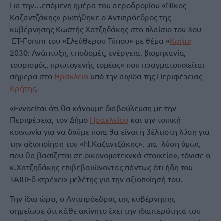
Για την…επόμενη ημέρα του αεροδρομίου «Νίκος
Καζαντζάκης» ρωτήθηκε ο Αντιπρόεδρος της
κυβέρνησης Κωστής Χατζηδάκης στο πλαίσιο του 3ου
ET-Forum του «Ελεύθερου Τύπου» με θέμα «
Κρήτη
2030: Ανάπτυξη, υποδομές, ενέργεια, βιομηχανία,
τουρισμός, πρωτογενής τομέας» που πραγματοποιείται
σήμερα στο
Ηράκλειο
υπό την αιγίδα της Περιφέρειας
Κρήτης
.
«Εννοείται ότι θα κάνουμε διαβούλευση με την
Περιφέρεια, τον Δήμο
Ηρακλείου
και την τοπική
κοινωνία για να δούμε ποια θα είναι η βέλτιστη λύση για
την αξιοποίηση του «Ν.Καζαντζάκης», μια λύση όμως
που θα βασίζεται σε οικονομοτεχνκά στοιχεία», τόνισε ο
κ.Χατζηδάκης επιβεβαιώνοντας πάντως ότι ήδη του
ΤΑΙΠΕδ «τρέχει» μελέτης για την αξιοποίησή του.
Την ίδια ώρα, ο Αντιπρόεδρος της κυβέρνησης
σημείωσε ότι κάθε ακίνητο έχει την ιδιαιτερότητά του