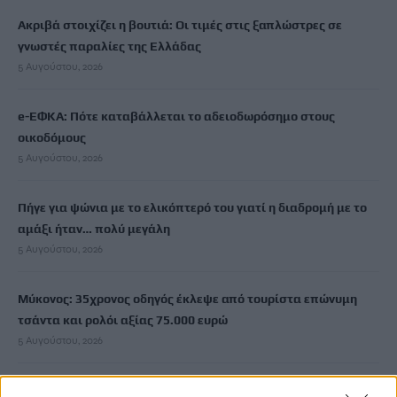
Ακριβά στοιχίζει η βουτιά: Οι τιμές στις ξαπλώστρες σε
γνωστές παραλίες της Ελλάδας
5 Αυγούστου, 2026
e-ΕΦΚΑ: Πότε καταβάλλεται το αδειοδωρόσημο στους
οικοδόμους
5 Αυγούστου, 2026
Πήγε για ψώνια με το ελικόπτερό του γιατί η διαδρομή με το
αμάξι ήταν… πολύ μεγάλη
5 Αυγούστου, 2026
Μύκονος: 35χρονος οδηγός έκλεψε από τουρίστα επώνυμη
τσάντα και ρολόι αξίας 75.000 ευρώ
5 Αυγούστου, 2026
Σύσκεψη εργασίας για θέματα Μεταφορών και Επικοινωνιών