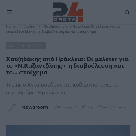
Home
Άρθρα
Xατζηδάκης από Ηράκλειο: Οι μελέτες για το
«Ν.Καζαντζάκης», η διαβούλευση και το… στοίχημα
OFF THE RECORD
Xατζηδάκης από Ηράκλειο: Οι μελέτες για
το «Ν.Καζαντζάκης», η διαβούλευση και
το… στοίχημα
Τί είπε ο Αντιπρόεδρος της κυβέρνησης για το
αεροδρόμιο Ηρακλείου
Newsroom
13 Μαΐου, 2026
11:23
Διαβάζεται σε 1'