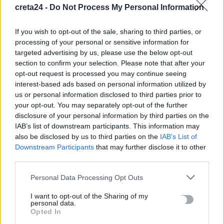
creta24 -
Do Not Process My Personal Information
5 Αυγούστου, 2026
If you wish to opt-out of the sale, sharing to third parties, or
Η Βρετανική κυβέρνηση δεν θα προχωρήσει σε διεξαγωγή
processing of your personal or sensitive information for
έρευνας για τον Επστάιν
targeted advertising by us, please use the below opt-out
5 Αυγούστου, 2026
section to confirm your selection. Please note that after your
opt-out request is processed you may continue seeing
interest-based ads based on personal information utilized by
Η «Ειρήνη» του Αριστοφάνη στην Παιδική – Εφηβική
us or personal information disclosed to third parties prior to
Βιβλιοθήκη Δημοτικού Κήπου
your opt-out. You may separately opt-out of the further
5 Αυγούστου, 2026
disclosure of your personal information by third parties on the
IAB’s list of downstream participants. This information may
also be disclosed by us to third parties on the
IAB’s List of
Εκδήλωση Τιμής και Μνήμης για τον Μενέλαο Παρλαμά
Downstream Participants
that may further disclose it to other
5 Αυγούστου, 2026
third parties.
Personal Data Processing Opt Outs
TRENDING
I want to opt-out of the Sharing of my
personal data.
#
ΗΡΑΚΛΕΙΟ
#
ΔΟΜΗ ΑΘΑΝΑΤΟΥΣ
#
ΠΑΡΑΛΙΕΣ
Opted In
#
ΞΑΠΛΩΣΤΡΕΣ