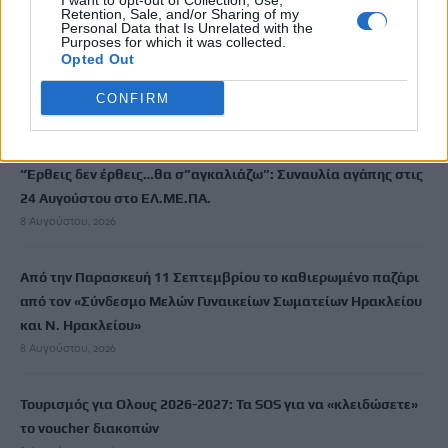
I want to opt-out of Collection, Use,
Retention, Sale, and/or Sharing of my
Personal Data that Is Unrelated with the
Purposes for which it was collected.
ΡΟΗ ΕΙΔΗΣΕΩΝ
Opted Out
Δύο συναυλίες του Νίκου Ανδρουλάκη στο Ηράκλειο
CONFIRM
8 Αυγούστου, 2026
“Έρθεις δεν έρθεις…θα σ”αγκαλιάζω”: Συναυλία αγάπης στις
24 Αυγούστου στο ΕΛ.ΜΕ.ΠΑ.
8 Αυγούστου, 2026
Από την Παρασκευή 11 Σεπτεμβρίου το καθιερωμένο παζάρι
από τον «Σύνδεσμο Μελών Γυναικείων Σωματείων Ηρακλείου
και Ν. Ηρακλείου»
8 Αυγούστου, 2026
Τουρισμός για Ολους 2026-2027: Τα SOS για να «κλειδώσετε»
το voucher διακοπών