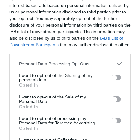
interest-based ads based on personal information utilized by
us or personal information disclosed to third parties prior to
your opt-out. You may separately opt-out of the further
disclosure of your personal information by third parties on the
IAB’s list of downstream participants. This information may
also be disclosed by us to third parties on the
IAB’s List of
Downstream Participants
that may further disclose it to other
third parties.
Personal Data Processing Opt Outs
I want to opt-out of the Sharing of my
personal data.
OFF THE RECORD
Opted In
Το «δεν γυρίζει με τίποτα» από
I want to opt-out of the Sale of my
αντιδήμαρχο Ηρακλείου ο οποίος…
Personal Data.
κοιτάζει προς Περιφέρεια!
Opted In
I want to opt-out of processing my
Το να έχουν πολιτικές φιλοδοξίες και να σκέφτονται το μέλλον
Personal Data for Targeted Advertising.
τους τα πολιτικά πρόσωπα που διοικούν σήμερα τον…
Opted In
Newsroom
8 Μαΐου, 2026