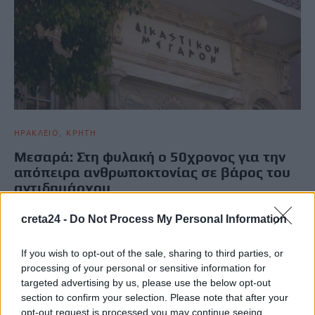
ΗΡΑΚΛΕΙΟ
ΚΡΗΤΗ
Μεσαρά: Στη φυλακή ο 50χρονος για την
απόπειρα ανθρωποκτονίας σε βάρος του
αντιδημάρχου
Προφυλακιστέος κρίθηκε ο 50χρονος, ο οποίος κατηγορείται για
creta24 -
Do Not Process My Personal Information
απόπειρα ανθρωποκτονίας σε βάρος του 45χρονου
αντιδημάρχου Φαιστού, στη διάρκεια…
If you wish to opt-out of the sale, sharing to third parties, or
Newsroom
8 Μαΐου, 2026
processing of your personal or sensitive information for
targeted advertising by us, please use the below opt-out
section to confirm your selection. Please note that after your
opt-out request is processed you may continue seeing