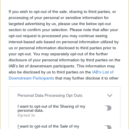
Google
ΠΡΟΣΘΕΣΕ ΤΟ
CRETA24
ΣΤΗΝ GOOGLE
If you wish to opt-out of the sale, sharing to third parties, or
processing of your personal or sensitive information for
targeted advertising by us, please use the below opt-out
section to confirm your selection. Please note that after your
ΡΟΗ ΕΙΔΗΣΕΩΝ
opt-out request is processed you may continue seeing
interest-based ads based on personal information utilized by
Κολύμβηση: Πανελλήνιο ρεκόρ για την Εθνική 4×200μ.
us or personal information disclosed to third parties prior to
ελεύθερο – Ιστορική επίδοση από τον Μάρκο
your opt-out. You may separately opt-out of the further
10 Αυγούστου, 2026
disclosure of your personal information by third parties on the
IAB’s list of downstream participants. This information may
also be disclosed by us to third parties on the
IAB’s List of
Το Φεστιβάλ της Περιφέρειας Κρήτης παρουσιάζει το Ρεσιτάλ
Downstream Participants
that may further disclose it to other
πιάνου Wolfgang Amadeus Mozart
third parties.
10 Αυγούστου, 2026
Personal Data Processing Opt Outs
Πολύ υψηλός ο κίνδυνος πυρκαγιάς αύριο για πέντε
I want to opt-out of the Sharing of my
personal data.
περιφέρειες
Opted In
10 Αυγούστου, 2026
I want to opt-out of the Sale of my