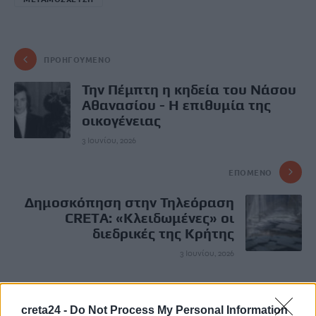
ΠΡΟΗΓΟΎΜΕΝΟ
Την Πέμπτη η κηδεία του Νάσου
Αθανασίου - Η επιθυμία της
οικογένειας
3 Ιουνίου, 2026
ΕΠΌΜΕΝΟ
Δημοσκόπηση στην Τηλεόραση
CRETA: «Κλειδωμένες» οι
διεδρικές της Κρήτης
3 Ιουνίου, 2026
Μην χάνεις είδηση. Βάλε το
CRETA24
στην
creta24 -
Do Not Process My Personal Information