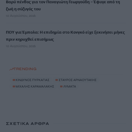
Βαρύ πένθος για τον Παναγιώτη Γεωργούδη – Έφυγε από τη
ζωή η σύζυγός του
10 Αυγούστου, 2026
ΠΟΥ για Έμπολα: Η επιδημία στο Κονγκό είχε ξεκινήσει μήνες
πριν κηρυχθεί επισήμως
10 Αυγούστου, 2026
TRENDING
#
ΚΙΝΔΥΝΟΣ ΠΥΡΚΑΓΙΑΣ
#
ΣΤΑΥΡΟΣ ΑΡΝΑΟΥΤΑΚΗΣ
#
ΜΙΧΑΛΗΣ ΚΑΡΑΜΑΛΑΚΗΣ
#
ΛΥΜΑΤΑ
ΣΧΕΤΙΚΆ ΆΡΘΡΑ