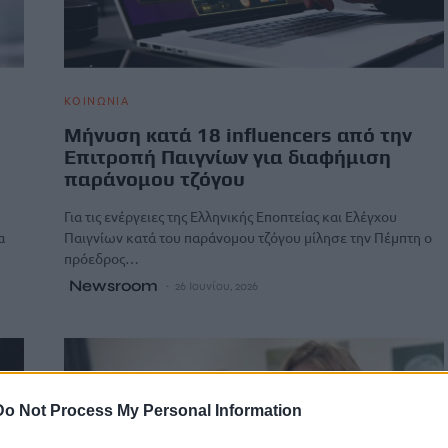
ΚΟΙΝΩΝΙΑ
Μήνυση κατά 18 influencers από την
Επιτροπή Παιγνίων για διαφήμιση
παράνομου τζόγου
Για τις ενέργειες της Ελληνικής Εποπτείας και Ελέγχου
α
Παιγνίων κατά του παράνομου τζόγου μίλησε την Πέμπτη ο
πρόεδρος…
Newsroom
26 Ιουνίου, 2026
Do Not Process My Personal Information