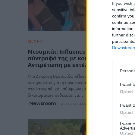
If you wish 
sensitive in
confirm you
continue se
information 
further disc
ΔΙΕΘΝΗ
participants
Downstream 
Ντουμπάι: Influencer δολοφόνησε το
σύντροφό της με κουζινόμαχαιρο –
Αντιμέτωπη με εκτέλεση
Persona
Μια 23χρονη Βρετανίδα influencer και TikToker
κατηγορείται για τη δολοφονία ενός 26χρονου
I want t
στο Ντουμπάι και, σύμφωνα με οργάνωση ανθρωπίνων
Opted 
δικαιωμάτων, ενδέχεται να…
Newsroom
25 Ιουνίου, 2026
I want t
Opted 
I want 
Advertis
Opted 