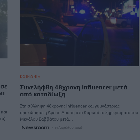
ΚΟΙΝΩΝΙΑ
 σε
Συνελήφθη 48χρονη influencer μετά
ου
από καταδίωξη
Στη σύλληψη 48χρονης influencer και γυμνάστριας
 και
προχώρησε η Άμεση Δράση στο Κορωπί τα ξημερώματα του
κά)
Μεγάλου Σαββάτου μετά…
Newsroom
13 Απριλίου, 2026