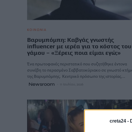
ΚΟΙΝΩΝΙΑ
Βαρυμπόμπη: Καβγάς γνωστής
influencer με ιερέα για το κόστος του
γάμου – «Ξέρεις ποια είμαι εγώ;»
Ένα πρωτοφανές περιστατικό που συζητήθηκε έντονα
συνέβη το περασμένο Σαββατοκύριακο σε γνωστό κτήμ
της Βαρυμπόμπης. Κεντρικό πρόσωπο της ιστορίας…
Newsroom
11 Ιουλίου, 2026
creta24 -