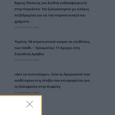
Άγριος θάνατος για διεθνή ποδοσφαιριστή
στην Ουγκάντα: Τον ξυλοκόπησαν με πλάκες
πεζοδρομίου για να του πάρουν κινητό και
χρήματα
7 Αυγούστου, 2026
Υεμένη: 58 στρατιωτικοί νεκροί σε επιθέσεις
των Χούθι – Τραυματίες 11 άμαχοι στη
Σαουδική Αραβία
7 Αυγούστου, 2026
«Δεν το πιστεύουμε», λένε οι Αμερικανοί που
υιοθέτησαν στη Λέσβο που κατηγορείται για
τη δολοφονία στην Κυψέλη
7 Αυγούστου, 2026
TRENDING