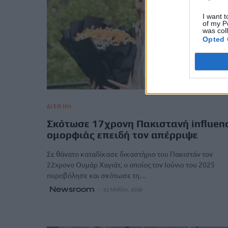
I want t
of my P
was col
Opted 
ΔΙΕΘΝΗ
Σκότωσε 17χρονη Πακιστανή influen
ομορφιάς επειδή τον απέρριψε
Σε θάνατο καταδίκασε δικαστήριο του Πακιστάν τον
22χρονο Ουμάρ Χαγιάτ, ο οποίος τον Ιούνιο του 2025
πυροβόλησε και σκότωσε τη…
Newsroom
23 Μαΐου, 2026