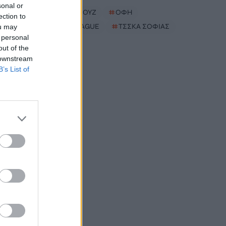
sonal or
#
ΣΤΕΝΑ ΟΡΜΟΥΖ
#
ΟΦΗ
ection to
#
EUROPA LEAGUE
#
ΤΣΣΚΑ ΣΟΦΙΑΣ
ou may
 personal
out of the
 downstream
B’s List of