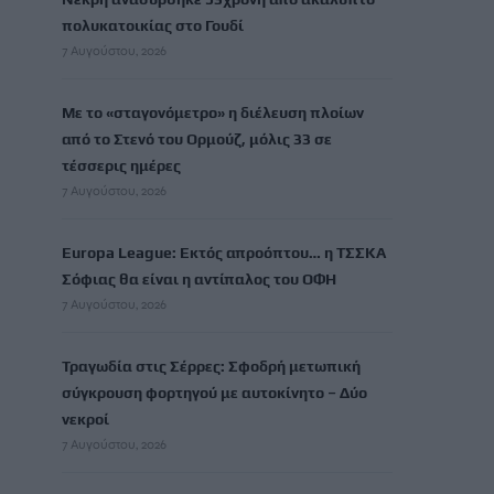
πολυκατοικίας στο Γουδί
7 Αυγούστου, 2026
Με το «σταγονόμετρο» η διέλευση πλοίων
από το Στενό του Ορμούζ, μόλις 33 σε
τέσσερις ημέρες
7 Αυγούστου, 2026
Europa League: Εκτός απροόπτου… η ΤΣΣΚΑ
Σόφιας θα είναι η αντίπαλος του ΟΦΗ
7 Αυγούστου, 2026
Τραγωδία στις Σέρρες: Σφοδρή μετωπική
σύγκρουση φορτηγού με αυτοκίνητο – Δύο
νεκροί
7 Αυγούστου, 2026