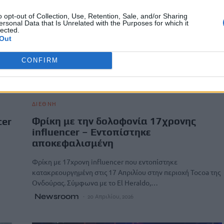
o opt-out of Collection, Use, Retention, Sale, and/or Sharing
ersonal Data that Is Unrelated with the Purposes for which it
lected.
Out
CONFIRM
ΔΙΕΘΝΗ
Φρίκη με την δολοφονία 17χρονης
cer
influencer – Εντοπίστηκε
αποκεφαλισμένη
Φρίκη με 17χρονη influencer που εντοπίστηκε
κατακρεουργημένη στις 17 Απριλίου στην περιοχή Tocoa της
Ονδούρας. Σύμφωνα με το El Heraldo,…
Newsroom
20 Απριλίου, 2026