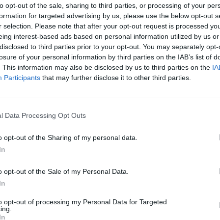
to opt-out of the sale, sharing to third parties, or processing of your per
formation for targeted advertising by us, please use the below opt-out s
r selection. Please note that after your opt-out request is processed y
eing interest-based ads based on personal information utilized by us or
disclosed to third parties prior to your opt-out. You may separately opt-
losure of your personal information by third parties on the IAB’s list of
. This information may also be disclosed by us to third parties on the
IA
ΔΙΕΘΝΗ
Participants
that may further disclose it to other third parties.
ν
Βραζιλία: Νεκρή influencer σε
πολυτελές ξενοδοχείο – Αναφορές ότι
κυκλοφορούσε γυμνή στο λόμπι
l Data Processing Opt Outs
Νεκρή σε ξενοδοχείο του Σάο Πάολο βρέθηκε η
o opt-out of the Sharing of my personal data.
Αμερικανίδα influencer του χώρου της τέχνης, Χίλντε Λιν
In
Χέλφενσταϊν (Hilde Lynn Helphenstein),…
Newsroom
3 Ιουνίου, 2026
o opt-out of the Sale of my Personal Data.
In
to opt-out of processing my Personal Data for Targeted
ing.
In