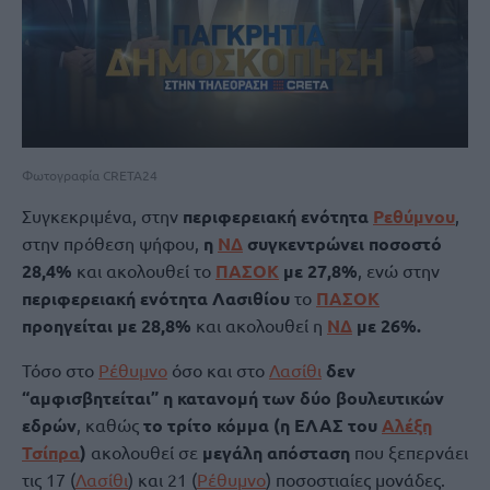
Φωτογραφία CRETA24
Συγκεκριμένα, στην
περιφερειακή ενότητα
Ρεθύμνου
,
στην πρόθεση ψήφου,
η
ΝΔ
συγκεντρώνει ποσοστό
28,4%
και ακολουθεί το
ΠΑΣΟΚ
με 27,8%
, ενώ στην
περιφερειακή ενότητα Λασιθίου
το
ΠΑΣΟΚ
προηγείται με 28,8%
και ακολουθεί η
ΝΔ
με 26%.
Τόσο στο
Ρέθυμνο
όσο και στο
Λασίθι
δεν
“αμφισβητείται” η κατανομή των δύο βουλευτικών
εδρών
, καθώς
το τρίτο κόμμα (η ΕΛΑΣ του
Αλέξη
Τσίπρα
)
ακολουθεί σε
μεγάλη απόσταση
που ξεπερνάει
τις 17 (
Λασίθι
) και 21 (
Ρέθυμνο
) ποσοστιαίες μονάδες.