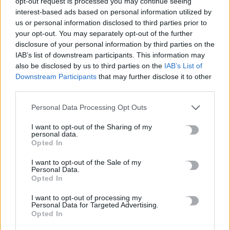
opt-out request is processed you may continue seeing
πλοίου – Περιπέτεια για 704 επιβάτες
interest-based ads based on personal information utilized by
6 Αυγούστου, 2026
us or personal information disclosed to third parties prior to
your opt-out. You may separately opt-out of the further
disclosure of your personal information by third parties on the
Ντύθηκε «Χάρος» και ανέβηκε στην οροφή νοσοκομείου
IAB’s list of downstream participants. This information may
6 Αυγούστου, 2026
also be disclosed by us to third parties on the
IAB’s List of
Downstream Participants
that may further disclose it to other
Guardian: Έτοιμο το πρώτο κατασκευαστικό συμβόλαιο στη
third parties.
Γάζα από το «Συμβούλιο Ειρήνης» του Τραμπ
Personal Data Processing Opt Outs
6 Αυγούστου, 2026
I want to opt-out of the Sharing of my
personal data.
Δολοφονία Βρετανίδας στην Κυψέλη: «Τότε άρχισα να τον
Opted In
υποψιάζομαι» -Όσα αποκάλυψε στις Aρχές η σύζυγος του
I want to opt-out of the Sale of my
Αφγανού
Personal Data.
6 Αυγούστου, 2026
Opted In
I want to opt-out of processing my
Personal Data for Targeted Advertising.
Opted In
TRENDING