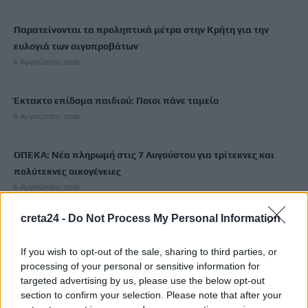
Παρατείνονται τα προληπτικά μέτρα στην Κρήτη για την
ευλογιά των αιγοπροβάτων
6 Αυγούστου, 2026
Έκτακτο επίδομα παιδιού: Ποιοι πάνε ταμείο
6 Αυγούστου, 2026
ΟΠΕΚΑ: Νέα πληρωμή στις 7 Αυγούστου για τρίτεκνες και
πολύτεκνες οικογένειες
6 Αυγούστου, 2026
creta24 -
Do Not Process My Personal Information
Χρίστος Δήμας: «Προχωρούν τα έργα σε όλο το μήκος του
ΒΟΑΚ»
If you wish to opt-out of the sale, sharing to third parties, or
6 Αυγούστου, 2026
processing of your personal or sensitive information for
targeted advertising by us, please use the below opt-out
section to confirm your selection. Please note that after your
Λιμάνι Ηρακλείου: Έμπλεξε ο κάβος στην προπέλα του