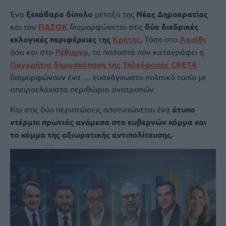
Ένα
ξεκάθαρο δίπολο
μεταξύ της
Νέας Δημοκρατίας
και του
ΠΑΣΟΚ
διαμορφώνεται στις
δύο διεδρικές
εκλογικές περιφέρειες
τ
ης
Κρήτης
.
Τόσο στο
Λασίθι
όσο και στο
Ρέθυμνο
, τα ποσοστά που καταγράφει η
Παγκρήτια δημοσκόπηση της Τηλεόρασης CRETA
διαμορφώνουν ένα … ευανάγνωστο πολιτικό τοπίο με
απειροελάχιστα περιθώρια ανατροπών.
Και στις δύο περιπτώσεις αποτυπώνεται ένα
άτυπο
ντέρμπι πρωτιάς ανάμεσα στο κυβερνών κόμμα και
το κόμμα της αξιωματικής αντιπολίτευσης.