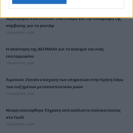
7 Αυγούστου, 2026
Αεροδρόμιο Καστελλίου: Όλα έτοιμα για την υπογραφή της
σύμβασης για τα ραντάρ
7 Αυγούστου, 2026
Η απάντηση της ΔΕΠΑΝΑΛ για το άνοιγμα του ενός
εκατομμυρίου
7 Αυγούστου, 2026
Λιμενικό: Ζητούν ενίσχυση των υπηρεσιών στην Κρήτη λόγω
των αυξημένων μεταναστευτικών ροών
7 Αυγούστου, 2026
Νεκρή ανασύρθηκε 53χρονη από ακάλυπτο πολυκατοικίας
στο Γουδί
7 Αυγούστου, 2026