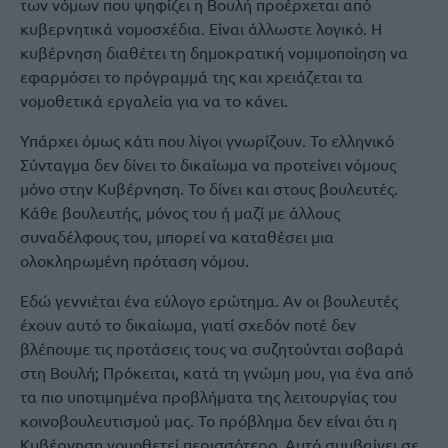
των νόμων που ψηφίζει η Βουλή προέρχεται από
κυβερνητικά νομοσχέδια. Είναι άλλωστε λογικό. Η
κυβέρνηση διαθέτει τη δημοκρατική νομιμοποίηση να
εφαρμόσει το πρόγραμμά της και χρειάζεται τα
νομοθετικά εργαλεία για να το κάνει.
Υπάρχει όμως κάτι που λίγοι γνωρίζουν. Το ελληνικό
Σύνταγμα δεν δίνει το δικαίωμα να προτείνει νόμους
μόνο στην Κυβέρνηση. Το δίνει και στους βουλευτές.
Κάθε βουλευτής, μόνος του ή μαζί με άλλους
συναδέλφους του, μπορεί να καταθέσει μια
ολοκληρωμένη πρόταση νόμου.
Εδώ γεννιέται ένα εύλογο ερώτημα. Αν οι βουλευτές
έχουν αυτό το δικαίωμα, γιατί σχεδόν ποτέ δεν
βλέπουμε τις προτάσεις τους να συζητούνται σοβαρά
στη Βουλή; Πρόκειται, κατά τη γνώμη μου, για ένα από
τα πιο υποτιμημένα προβλήματα της λειτουργίας του
κοινοβουλευτισμού μας. Το πρόβλημα δεν είναι ότι η
Κυβέρνηση νομοθετεί περισσότερο. Αυτό συμβαίνει σε