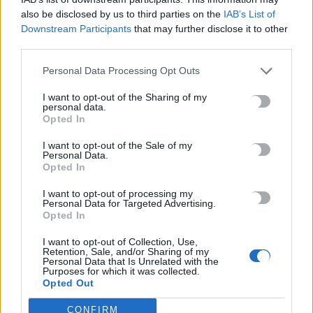
Μην χάνεις είδηση. Βάλε το
CRETA24
στην
also be disclosed by us to third parties on the
IAB’s List of
Google
Downstream Participants
that may further disclose it to other
ΠΡΟΣΘΕΣΕ ΤΟ
CRETA24
ΣΤΗΝ GOOGLE
third parties.
Personal Data Processing Opt Outs
ΡΟΗ ΕΙΔΗΣΕΩΝ
I want to opt-out of the Sharing of my
personal data.
Opted In
Κουνούπια: Σε εξέλιξη το πρόγραμμα καταπολέμησης στην
Κρήτη – Πώς μπορούν να ενημερώνονται και να συμμετέχουν
I want to opt-out of the Sale of my
Personal Data.
οι πολίτες
Opted In
7 Αυγούστου, 2026
I want to opt-out of processing my
Personal Data for Targeted Advertising.
Marfin: Στην Ευελπίδων η 46χρονη που κατηγορείται για τον
Opted In
φονικό εμπρησμό
I want to opt-out of Collection, Use,
7 Αυγούστου, 2026
Retention, Sale, and/or Sharing of my
Personal Data that Is Unrelated with the
Purposes for which it was collected.
Opted Out
Θεοδωρικάκος: Συμβάλλουμε στην εθνική ασφάλεια της
πατρίδας μας με νέο αναπτυξιακό καθεστώς για την Άμυνα
CONFIRM