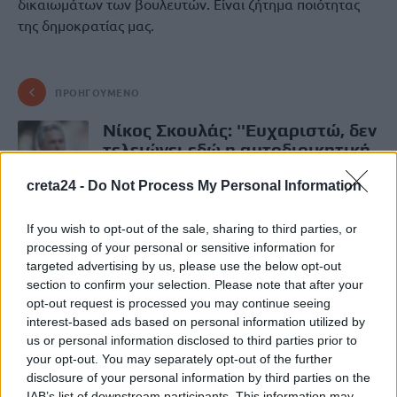
δικαιωμάτων των βουλευτών. Είναι ζήτημα ποιότητας
της δημοκρατίας μας.
ΠΡΟΗΓΟΎΜΕΝΟ
Νίκος Σκουλάς: ''Eυχαριστώ, δεν
τελειώνει εδώ η αυτοδιοικητική
διαδρομή...''
creta24 -
Do Not Process My Personal Information
7 Ιουλίου, 2026
If you wish to opt-out of the sale, sharing to third parties, or
ΕΠΌΜΕΝΟ
processing of your personal or sensitive information for
targeted advertising by us, please use the below opt-out
Ηράκλειο: Στη φυλακή οι δύο
section to confirm your selection. Please note that after your
κατηγορούμενοι για την
opt-out request is processed you may continue seeing
υπόθεση της «ροζ κοκαΐνης»
interest-based ads based on personal information utilized by
7 Ιουλίου, 2026
us or personal information disclosed to third parties prior to
your opt-out. You may separately opt-out of the further
disclosure of your personal information by third parties on the
IAB’s list of downstream participants. This information may