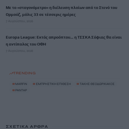
Με το «σταγονόμετρο» η διέλευση πλοίων από το Στενό του
Ορμούζ, μόλις 33 σε τέσσερις ημέρες
7 Αυγούστου, 2026
Europa League: Εκτός απροόπτου… η ΤΣΣΚΑ Σόφιας θα είναι
η αντίπαλος του ΟΦΗ
7 Αυγούστου, 2026
TRENDING
#
MARFIN
#
ΕΜΠΡΗΣΤΙΚΗ ΕΠΙΘΕΣΗ
#
ΤΑΚΗΣ ΘΕΟΔΩΡΙΚΑΚΟΣ
#
ΡΑΝΤΑΡ
ΣΧΕΤΙΚΆ ΆΡΘΡΑ