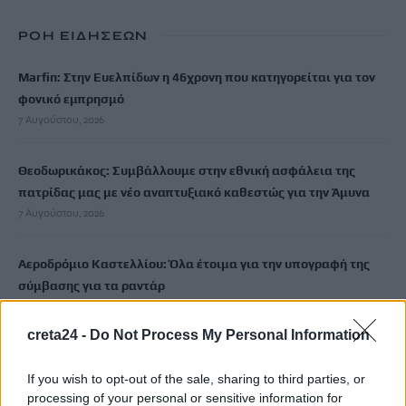
ΡΟΗ ΕΙΔΗΣΕΩΝ
Marfin: Στην Ευελπίδων η 46χρονη που κατηγορείται για τον
φονικό εμπρησμό
7 Αυγούστου, 2026
Θεοδωρικάκος: Συμβάλλουμε στην εθνική ασφάλεια της
πατρίδας μας με νέο αναπτυξιακό καθεστώς για την Άμυνα
7 Αυγούστου, 2026
Αεροδρόμιο Καστελλίου: Όλα έτοιμα για την υπογραφή της
σύμβασης για τα ραντάρ
7 Αυγούστου, 2026
creta24 -
Do Not Process My Personal Information
Η απάντηση της ΔΕΠΑΝΑΛ για το άνοιγμα του ενός
If you wish to opt-out of the sale, sharing to third parties, or
εκατομμυρίου
processing of your personal or sensitive information for
7 Αυγούστου, 2026