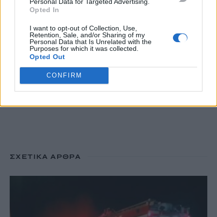
Personal Data for Targeted Advertising.
Τραγωδία στις Σέρρες: Σφοδρή μετωπική σύγκρουση
Opted In
φορτηγού με αυτοκίνητο – Δύο νεκροί
I want to opt-out of Collection, Use,
7 Αυγούστου, 2026
Retention, Sale, and/or Sharing of my
Personal Data that Is Unrelated with the
Purposes for which it was collected.
Opted Out
TRENDING
CONFIRM
#
MARFIN
#
ΕΜΠΡΗΣΤΙΚΗ ΕΠΙΘΕΣΗ
#
ΤΑΚΗΣ ΘΕΟΔΩΡΙΚΑΚΟΣ
#
ΡΑΝΤΑΡ
ΣΧΕΤΙΚΆ ΆΡΘΡΑ