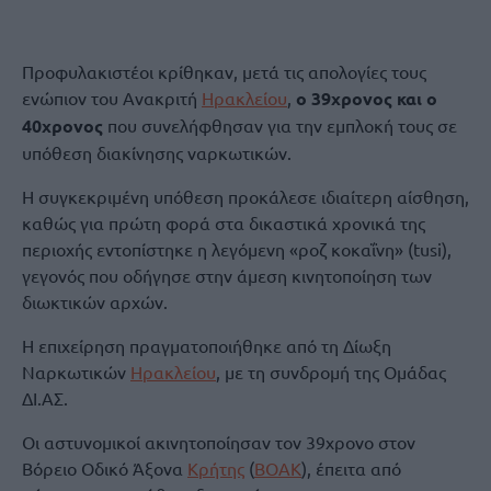
Προφυλακιστέοι κρίθηκαν, μετά τις απολογίες τους
ενώπιον του Ανακριτή
Ηρακλείου
,
ο 39χρονος και ο
40χρονος
που συνελήφθησαν για την εμπλοκή τους σε
υπόθεση διακίνησης ναρκωτικών.
Η συγκεκριμένη υπόθεση προκάλεσε ιδιαίτερη αίσθηση,
καθώς για πρώτη φορά στα δικαστικά χρονικά της
περιοχής εντοπίστηκε η λεγόμενη «ροζ κοκαΐνη» (tusi),
γεγονός που οδήγησε στην άμεση κινητοποίηση των
διωκτικών αρχών.
Η επιχείρηση πραγματοποιήθηκε από τη Δίωξη
Ναρκωτικών
Ηρακλείου
, με τη συνδρομή της Ομάδας
ΔΙ.ΑΣ.
Οι αστυνομικοί ακινητοποίησαν τον 39χρονο στον
Βόρειο Οδικό Άξονα
Κρήτης
(
ΒΟΑΚ
), έπειτα από