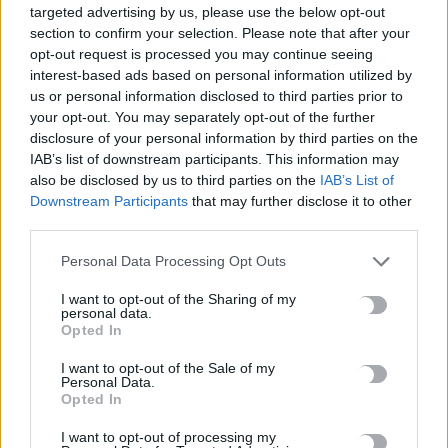
targeted advertising by us, please use the below opt-out
section to confirm your selection. Please note that after your
Λιμενικό: Ζητούν ενίσχυση των υπηρεσιών στην Κρήτη λόγω
opt-out request is processed you may continue seeing
των αυξημένων μεταναστευτικών ροών
interest-based ads based on personal information utilized by
us or personal information disclosed to third parties prior to
7 Αυγούστου, 2026
your opt-out. You may separately opt-out of the further
disclosure of your personal information by third parties on the
Νεκρή ανασύρθηκε 53χρονη από ακάλυπτο πολυκατοικίας
IAB’s list of downstream participants. This information may
στο Γουδί
also be disclosed by us to third parties on the
IAB’s List of
7 Αυγούστου, 2026
Downstream Participants
that may further disclose it to other
third parties.
Με το «σταγονόμετρο» η διέλευση πλοίων από το Στενό του
Personal Data Processing Opt Outs
Ορμούζ, μόλις 33 σε τέσσερις ημέρες
I want to opt-out of the Sharing of my
7 Αυγούστου, 2026
personal data.
Opted In
Europa League: Εκτός απροόπτου… η ΤΣΣΚΑ Σόφιας θα είναι
I want to opt-out of the Sale of my
Personal Data.
η αντίπαλος του ΟΦΗ
Opted In
7 Αυγούστου, 2026
I want to opt-out of processing my