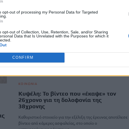
In
to opt-out of processing my Personal Data for Targeted
ing.
In
o opt-out of Collection, Use, Retention, Sale, and/or Sharing
ersonal Data that Is Unrelated with the Purposes for which it
lected.
Out
CONFIRM
ΚΟΙΝΩΝΙΑ
Κυψέλη: Το βίντεο που «έκαψε» τον
26χρονο για τη δολοφονία της
38χρονης
ας
Καθοριστικό στοιχείο για την εξέλιξη της έρευνας αποτέλεσε
βίντεο από κάμερες ασφαλείας, στο οποίο ο