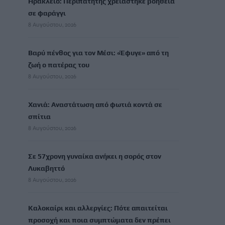
Ηράκλειο: Περιπατητής χρειάστηκε βοήθεια
σε φαράγγι
8 Αυγούστου, 2026
Βαρύ πένθος για τον Μέσι: «Έφυγε» από τη
ζωή ο πατέρας του
8 Αυγούστου, 2026
Χανιά: Αναστάτωση από φωτιά κοντά σε
σπίτια
8 Αυγούστου, 2026
Σε 57χρονη γυναίκα ανήκει η σορός στον
Λυκαβηττό
8 Αυγούστου, 2026
Καλοκαίρι και αλλεργίες: Πότε απαιτείται
προσοχή και ποια συμπτώματα δεν πρέπει