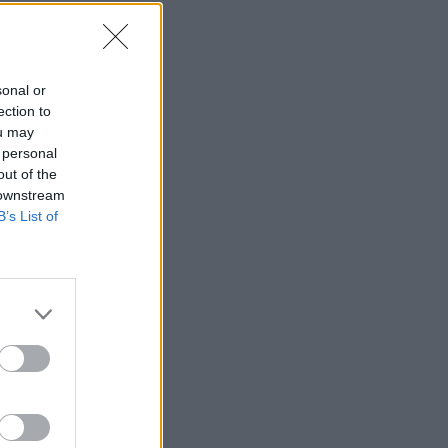
sonal or
ection to
ou may
 personal
out of the
 downstream
B’s List of