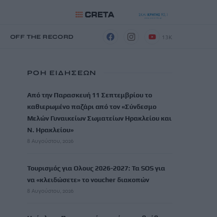
13K
Η
OFF THE RECORD
ΡΟΗ ΕΙΔΗΣΕΩΝ
Από την Παρασκευή 11 Σεπτεμβρίου το
καθιερωμένο παζάρι από τον «Σύνδεσμο
Μελών Γυναικείων Σωματείων Ηρακλείου και
Ν. Ηρακλείου»
8 Αυγούστου, 2026
Τουρισμός για Ολους 2026-2027: Τα SOS για
να «κλειδώσετε» το voucher διακοπών
8 Αυγούστου, 2026