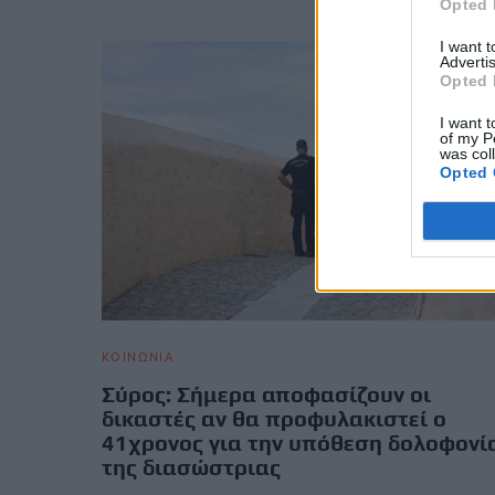
Opted 
I want 
Advertis
Opted 
I want t
of my P
was col
Opted 
ΚΟΙΝΩΝΙΑ
Σύρος: Σήμερα αποφασίζουν οι
δικαστές αν θα προφυλακιστεί ο
41χρονος για την υπόθεση δολοφονί
της διασώστριας