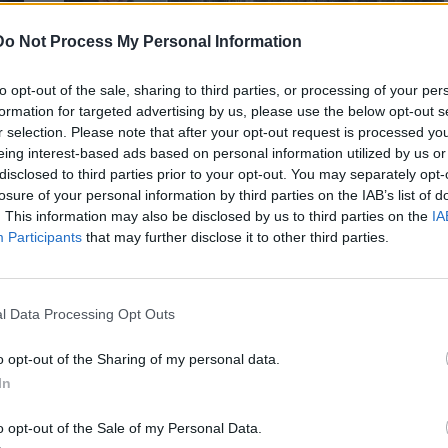
Do Not Process My Personal Information
to opt-out of the sale, sharing to third parties, or processing of your per
formation for targeted advertising by us, please use the below opt-out s
r selection. Please note that after your opt-out request is processed y
eing interest-based ads based on personal information utilized by us or
disclosed to third parties prior to your opt-out. You may separately opt-
ΚΟΙΝΩΝΙΑ
losure of your personal information by third parties on the IAB’s list of
. This information may also be disclosed by us to third parties on the
IA
Από τη Λέσβο ως την Αθήνα: Η
Participants
that may further disclose it to other third parties.
διαδρομή του Αφγανού πυγμάχου που
κατηγορείται ότι σκότωσε τη Βρετανίδα
στην Κυψέλη
ι
l Data Processing Opt Outs
Στο επίκεντρο της υπόθεσης της δολοφονίας της Βρετανίδας
στην Κυψέλη βρίσκεται 26χρονος Αφγανός επαγγελματίας
o opt-out of the Sharing of my personal data.
ις
πυγμάχος, μετά το βίντεο…
In
Newsroom
4 Αυγούστου, 2026
o opt-out of the Sale of my Personal Data.