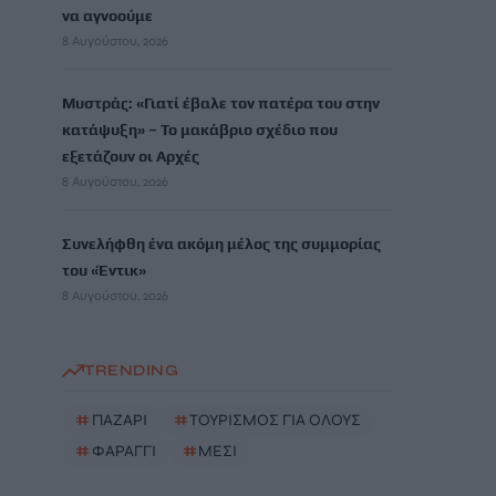
να αγνοούμε
8 Αυγούστου, 2026
Μυστράς: «Γιατί έβαλε τον πατέρα του στην
κατάψυξη» – Το μακάβριο σχέδιο που
εξετάζουν οι Αρχές
8 Αυγούστου, 2026
Συνελήφθη ένα ακόμη μέλος της συμμορίας
του «Έντικ»
8 Αυγούστου, 2026
TRENDING
#
ΠΑΖΑΡΙ
#
ΤΟΥΡΙΣΜΟΣ ΓΙΑ ΟΛΟΥΣ
#
ΦΑΡΑΓΓΙ
#
ΜΕΣΙ