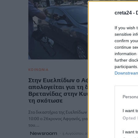
creta24 -
If you wish 
sensitive in
confirm you
continue se
information 
further disc
participants
ΚΟΙΝΩΝΙΑ
Downstream 
Στην Ευελπίδων ο Αφγανός,
απολογείται για τη δολοφονία της
Βρετανίδας στην Κυψέλη -Αρνείται ότ
Persona
τη σκότωσε
I want t
Στα δικαστήρια της Ευελπίδων οδηγήθηκε λίγο πριν από τ
Opted 
10:00 ο 26χρονος Αφγανός, για να απολογηθεί ενώπιον
του…
I want t
Newsroom
5 Αυγούστου, 2026