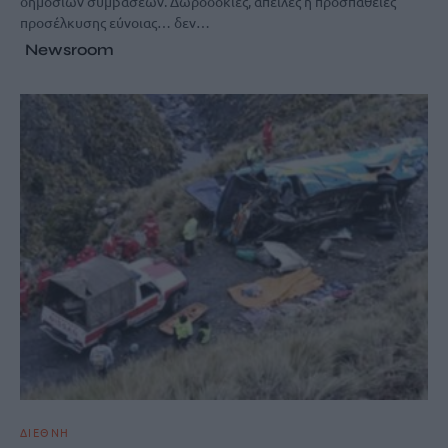
δημόσιων συμβάσεων. Δωροδοκίες, απειλές ή προσπάθειες
προσέλκυσης εύνοιας… δεν…
Newsroom
ΔΙΕΘΝΗ