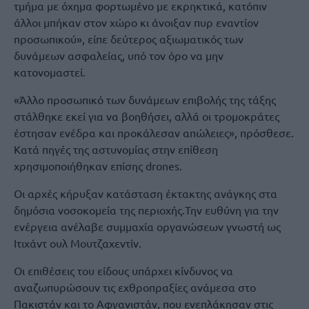
τμήμα με όχημα φορτωμένο με εκρηκτικά, κατόπιν
άλλοι μπήκαν στον χώρο κι άνοιξαν πυρ εναντίον
προσωπικού», είπε δεύτερος αξιωματικός των
δυνάμεων ασφαλείας, υπό τον όρο να μην
κατονομαστεί.
«Άλλο προσωπικό των δυνάμεων επιβολής της τάξης
στάλθηκε εκεί για να βοηθήσει, αλλά οι τρομοκράτες
έστησαν ενέδρα και προκάλεσαν απώλειες», πρόσθεσε.
Κατά πηγές της αστυνομίας στην επίθεση
χρησιμοποιήθηκαν επίσης drones.
Οι αρχές κήρυξαν κατάσταση έκτακτης ανάγκης στα
δημόσια νοσοκομεία της περιοχής.Την ευθύνη για την
ενέργεια ανέλαβε συμμαχία οργανώσεων γνωστή ως
Ιτιχάντ ουλ Μουτζαχεντίν.
Οι επιθέσεις του είδους υπάρχει κίνδυνος να
αναζωπυρώσουν τις εχθροπραξίες ανάμεσα στο
Πακιστάν και το Αφγανιστάν, που ενεπλάκησαν στις