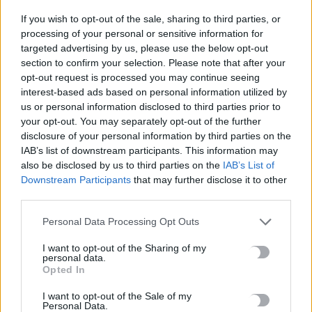
If you wish to opt-out of the sale, sharing to third parties, or
processing of your personal or sensitive information for
Νέα χρηματοδότηση 1,5 εκατ. ευρώ για διαπλάτυνση του
targeted advertising by us, please use the below opt-out
Αγιοβασιλιώτικου Παραλιακού Δρόμου
section to confirm your selection. Please note that after your
6 Αυγούστου, 2026
opt-out request is processed you may continue seeing
interest-based ads based on personal information utilized by
us or personal information disclosed to third parties prior to
Τι δείχνει η ιατροδικαστική εξέταση για τα αίτια θανάτου του
your opt-out. You may separately opt-out of the further
90χρονου που εντοπίστηκε μέσα σε καταψύκτη
disclosure of your personal information by third parties on the
6 Αυγούστου, 2026
IAB’s list of downstream participants. This information may
also be disclosed by us to third parties on the
IAB’s List of
Downstream Participants
that may further disclose it to other
Το Αρκαλοχώρι γιόρτασε τον Προστάτη και Πολιούχο του
third parties.
6 Αυγούστου, 2026
Personal Data Processing Opt Outs
Παρατείνονται τα προληπτικά μέτρα στην Κρήτη για την
I want to opt-out of the Sharing of my
ευλογιά των αιγοπροβάτων
personal data.
6 Αυγούστου, 2026
Opted In
I want to opt-out of the Sale of my
Personal Data.
Έκτακτο επίδομα παιδιού: Ποιοι πάνε ταμείο