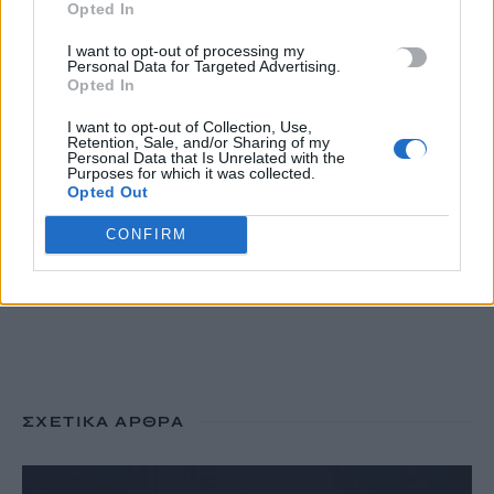
Opted In
6 Αυγούστου, 2026
I want to opt-out of processing my
Personal Data for Targeted Advertising.
ΟΠΕΚΑ: Νέα πληρωμή στις 7 Αυγούστου για τρίτεκνες και
Opted In
πολύτεκνες οικογένειες
I want to opt-out of Collection, Use,
6 Αυγούστου, 2026
Retention, Sale, and/or Sharing of my
Personal Data that Is Unrelated with the
Purposes for which it was collected.
Opted Out
TRENDING
CONFIRM
#
ΝΕΕΣ ΤΑΥΤΟΤΗΤΕΣ
#
ΙΔΡΩΤΑΣ
#
ΚΑΚΟΣΜΙΑ
#
ΚΑΡΤΑ ΑΓΡΟΤΗ
ΣΧΕΤΙΚΆ ΆΡΘΡΑ