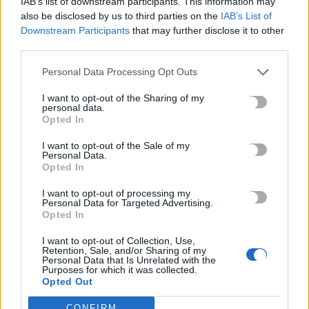
IAB’s list of downstream participants. This information may
10 Μαΐου, 2026
also be disclosed by us to third parties on the
IAB’s List of
Downstream Participants
that may further disclose it to other
third parties.
Μην χάνεις είδηση. Βάλε το
CRETA24
στην
Google
Personal Data Processing Opt Outs
ΠΡΟΣΘΕΣΕ ΤΟ
CRETA24
ΣΤΗΝ GOOGLE
I want to opt-out of the Sharing of my
personal data.
Opted In
ΡΟΗ ΕΙΔΗΣΕΩΝ
I want to opt-out of the Sale of my
Personal Data.
Opted In
Επτά στα 10 κτήρια κρίθηκαν μη κατοικήσιμα ή επικίνδυνα
μετά τις αυτοψίες στη Δυτ. Αττική
I want to opt-out of processing my
Personal Data for Targeted Advertising.
7 Αυγούστου, 2026
Opted In
I want to opt-out of Collection, Use,
Στον «πάγο» η μελέτη πυροπροστασίας του Φοινικόδασους
Retention, Sale, and/or Sharing of my
Personal Data that Is Unrelated with the
του Πρέβελη
Purposes for which it was collected.
7 Αυγούστου, 2026
Opted Out
CONFIRM