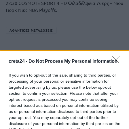
22:30 COSMOTE SPORT 4 HD Φιλαδέλφεια 76ερς – Νιου
Γιορκ Νικς NBA Playoffs.
ΑΘΛΗΤΙΚΕΣ ΜΕΤΑΔΟΣΕΙΣ
ΠΡΟΗΓΟΎΜΕΝΟ
creta24 -
Do Not Process My Personal Information
«Έγκλημα» σε σπίτι με
«δράστη» ένα παιδί
If you wish to opt-out of the sale, sharing to third parties, or
processing of your personal or sensitive information for
10 Μαΐου, 2026
targeted advertising by us, please use the below opt-out
section to confirm your selection. Please note that after your
ΕΠΌΜΕΝΟ
opt-out request is processed you may continue seeing
interest-based ads based on personal information utilized by
Πακιστάν: Τουλάχιστον 12
us or personal information disclosed to third parties prior to
αστυνομικοί νεκροί από έκρηξη
your opt-out. You may separately opt-out of the further
παγιδευμένου αυτοκινήτου
disclosure of your personal information by third parties on the