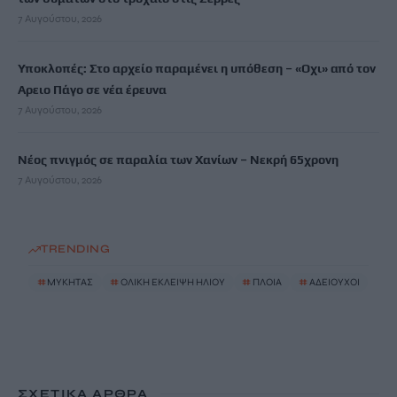
7 Αυγούστου, 2026
Υποκλοπές: Στο αρχείο παραμένει η υπόθεση – «Οχι» από τον
Αρειο Πάγο σε νέα έρευνα
7 Αυγούστου, 2026
Νέος πνιγμός σε παραλία των Χανίων – Νεκρή 65χρονη
7 Αυγούστου, 2026
TRENDING
#
ΜΥΚΗΤΑΣ
#
ΟΛΙΚΗ ΕΚΛΕΙΨΗ ΗΛΙΟΥ
#
ΠΛΟΙΑ
#
ΑΔΕΙΟΥΧΟΙ
ΣΧΕΤΙΚΆ ΆΡΘΡΑ