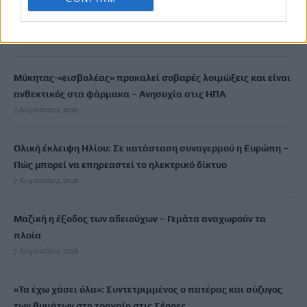
Σαουδική Αραβία, Τουρκία και Πακιστάν υπέγραψαν
συμφωνία αμυντικής συνεργασίας
7 Αυγούστου, 2026
Μύκητας-«εισβολέας» προκαλεί σοβαρές λοιμώξεις και είναι
ανθεκτικός στα φάρμακα – Ανησυχία στις ΗΠΑ
7 Αυγούστου, 2026
Ολική έκλειψη Ηλίου: Σε κατάσταση συναγερμού η Ευρώπη –
Πώς μπορεί να επηρεαστεί το ηλεκτρικό δίκτυο
7 Αυγούστου, 2026
Μαζική η έξοδος των αδειούχων – Γεμάτα αναχωρούν τα
πλοία
7 Αυγούστου, 2026
«Τα έχω χάσει όλα»: Συντετριμμένος ο πατέρας και σύζυγος
των θυμάτων στο τροχαίο στις Σέρρες