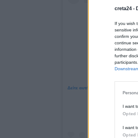
creta24 -
If you wish 
sensitive in
confirm you
continue se
information 
further disc
participants
Downstream 
Δείτε αυτή τη δημοσίευση στο In
Persona
I want t
Opted 
I want t
Opted 