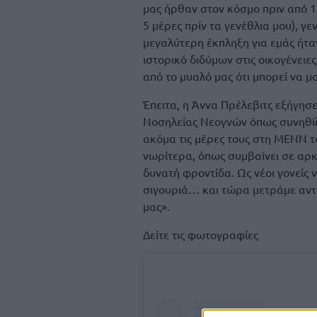
μας ήρθαν στον κόσμο πριν από 1
5 μέρες πρίν τα γενέθλια μου), γ
μεγαλύτερη έκπληξη για εμάς ήτα
ιστορικό διδύμων στις οικογένειε
από το μυαλό μας ότι μπορεί να μα
Έπειτα, η Άννα Πρέλεβιτς εξήγησ
Νοσηλείας Νεογνών όπως συνηθίζε
ακόμα τις μέρες τους στη ΜΕΝΝ το
νωρίτερα, όπως συμβαίνει σε αρκ
δυνατή φροντίδα. Ως νέοι γονείς
σιγουριά… και τώρα μετράμε αντίσ
μας».
Δείτε τις φωτογραφίες