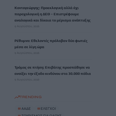
Κοντογεώργης: Προεκλογική αλλά όχι
παροχολογική η ΔΕΘ – Επιστρέφουμε
αναλογικά και δίκαια το μέρισμα ανάπτυξης
9 Αυγούστου, 2026
Ρέθυμνο: Εθελοντές πρόλαβαν δύο φωτιές
μέσα σε λίγη ώρα
9 Αυγούστου, 2026
Τρόμος σε πτήση: Επιβάτης προσπάθησε να
ανοίξει την έξοδο κινδύνου στα 30.000 πόδια
9 Αυγούστου, 2026
TRENDING
#
ΑΑΔΕ
#
ΕΛΕΓΧΟΙ
#
ΤΟΥΡΙΣΜΟΣ ΓΙΑ ΟΛΟΥΣ