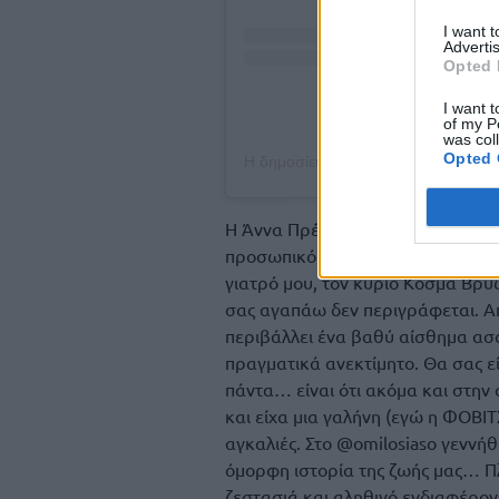
I want 
Advertis
Opted 
I want t
of my P
was col
Opted 
Η Άννα Πρέλεβιτς έκλεισε την αν
προσωπικό του μαιευτηρίου αλλά 
γιατρό μου, τον κύριο Κοσμά Βρυ
σας αγαπάω δεν περιγράφεται. Απ
περιβάλλει ένα βαθύ αίσθημα ασφ
πραγματικά ανεκτίμητο. Θα σας ε
πάντα… είναι ότι ακόμα και στην
και είχα μια γαλήνη (εγώ η ΦΟΒΙΤΣ
αγκαλιές. Στο @omilosiaso γεννήθ
όμορφη ιστορία της ζωής μας… Π
ζεστασιά και αληθινό ενδιαφέρον 