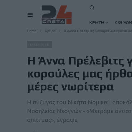
ΚΡΗΤΗ
ΚΟΙΝΩΝ
Home
Άρθρα
Η Άννα Πρέλεβιτς γέννησε δίδυμα: Οι κ
LIFESTYLE
Η Άννα Πρέλεβιτς γ
κορούλες μας ήρθα
μέρες νωρίτερα
Η σύζυγος του Νικήτα Νομικού αποκά
Νοσηλείας Νεογνών - «Μετράμε αντίστρ
σπίτι μας», έγραψε