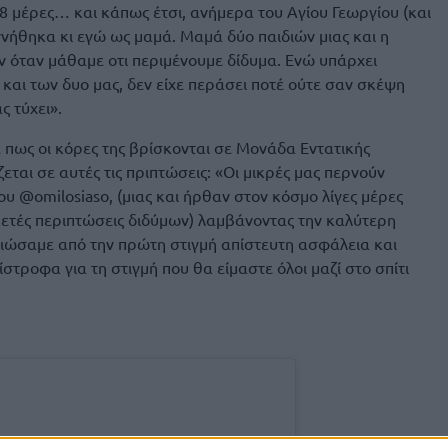
8 μέρες… και κάπως έτσι, ανήμερα του Αγίου Γεωργίου (και
εννήθηκα κι εγώ ως μαμά. Μαμά δύο παιδιών μιας και η
ν όταν μάθαμε οτι περιμένουμε δίδυμα. Ενώ υπάρχει
ς και των δυο μας, δεν είχε περάσει ποτέ ούτε σαν σκέψη
ς τύχει».
ε πως οι κόρες της βρίσκονται σε Μονάδα Εντατικής
ται σε αυτές τις πριπτώσεις: «Οι μικρές μας περνούν
υ @omilosiaso, (μιας και ήρθαν στον κόσμο λίγες μέρες
ετές περιπτώσεις διδύμων) λαμβάνοντας την καλύτερη
 νιώσαμε από την πρώτη στιγμή απίστευτη ασφάλεια και
τροφα για τη στιγμή που θα είμαστε όλοι μαζί στο σπίτι