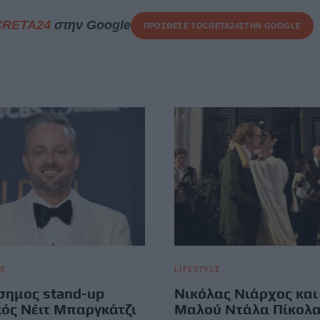
CRETA24
στην Google
ΠΡΟΣΘΕΣΕ ΤΟ
CRETA24
ΣΤΗΝ GOOGLE
LE
LIFESTYLE
σημος stand-up
Νικόλας Νιάρχος και
ός Νέιτ Μπαργκάτζι
Μαλού Ντάλα Πίκολ