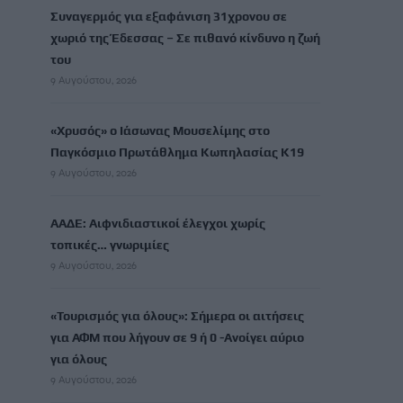
Συναγερμός για εξαφάνιση 31χρονου σε
χωριό της Έδεσσας – Σε πιθανό κίνδυνο η ζωή
του
9 Αυγούστου, 2026
«Χρυσός» ο Ιάσωνας Μουσελίμης στο
Παγκόσμιο Πρωτάθλημα Κωπηλασίας Κ19
9 Αυγούστου, 2026
ΑΑΔΕ: Αιφνιδιαστικοί έλεγχοι χωρίς
τοπικές… γνωριμίες
9 Αυγούστου, 2026
«Τουρισμός για όλους»: Σήμερα οι αιτήσεις
για ΑΦΜ που λήγουν σε 9 ή 0 -Ανοίγει αύριο
για όλους
9 Αυγούστου, 2026