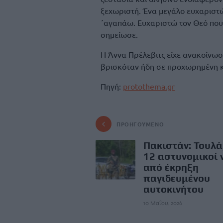
ξεχωριστή. Ένα μεγάλο ευχαριστώ
´αγαπάω. Ευχαριστώ τον Θεό που 
σημείωσε.
Η Άννα Πρέλεβιτς είχε ανακοίνωσ
βρισκόταν ήδη σε προχωρημένη 
Πηγή:
protothema.gr
ΠΡΟΗΓΟΎΜΕΝΟ
Πακιστάν: Τουλά
12 αστυνομικοί 
από έκρηξη
παγιδευμένου
αυτοκινήτου
10 Μαΐου, 2026