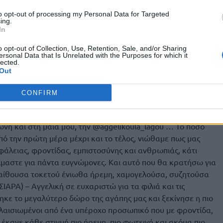
to opt-out of processing my Personal Data for Targeted
ing.
In
o opt-out of Collection, Use, Retention, Sale, and/or Sharing
ersonal Data that Is Unrelated with the Purposes for which it
lected.
Out
Η δημοσίευση κοινοποιήθηκε από το χρήστη Anna Prelevic Nomikou (@annaprelevic)
CONFIRM
άρτησή της εκφράζοντας την ευγνωμοσύνη της προς το
και προς τον σύζυγό της: «Ένα τεράστιο ευχαριστώ στον
ώνη και στη μαία μου, την @aggelikoula_lagou … Το πόσο
ό την πρώτη μέρα μέχρι και το τέλος, νιώθαμε πως μας
άλειας, φροντίδας, εμπιστοσύνης και ανθρωπιάς, κάτι
ίμαστε για πάντα ευγνώμονες. Και αυτό που θα κρατήσω για
 αίθουσα τοκετού ένιωθα ήρεμη, χαμογελούσα, συζητούσα
ΙΑΡΑ) – Αγγελική σε ευχαριστώ για τα φιλιά και τις
ηκε το μεγαλύτερο δώρο της αγάπης μας και ξεκίνησε η πιο
λαισιωμένοι από ένα υπέροχο προσωπικό που με φροντίδα,
έκανε κάθε στιγμή πιο ήρεμη, πιο φωτεινή και ακόμα πιο