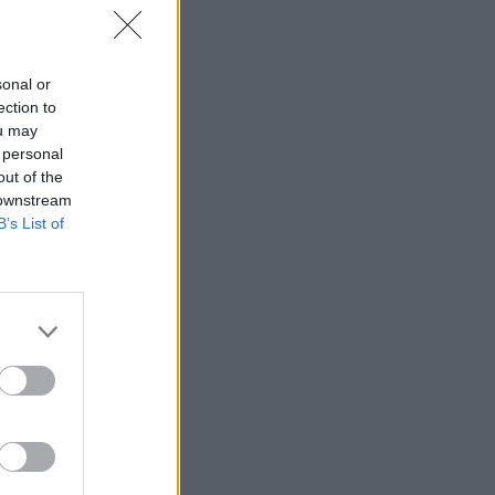
sonal or
ection to
ou may
 personal
out of the
 downstream
B’s List of