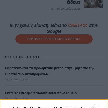
άδεια
25 Φεβρουαρίου, 2026
Μην χάνεις είδηση. Βάλε το
CRETA24
στην
Google
ΠΡΟΣΘΕΣΕ ΤΟ
CRETA24
ΣΤΗΝ GOOGLE
ΡΟΗ ΕΙΔΗΣΕΩΝ
Παρατείνονται τα προληπτικά μέτρα στην Κρήτη για την
ευλογιά των αιγοπροβάτων
6 Αυγούστου, 2026
Έκτακτο επίδομα παιδιού: Ποιοι πάνε ταμείο
6 Αυγούστου, 2026