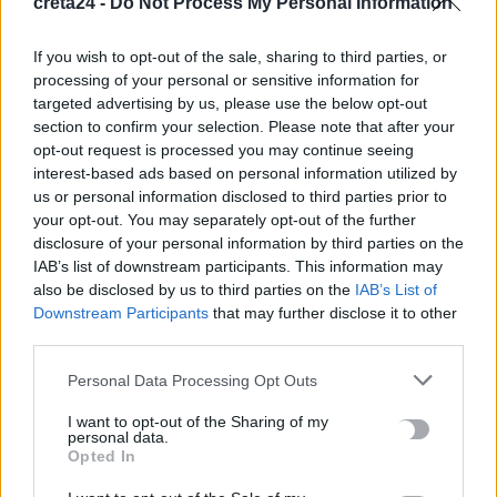
creta24 -
Do Not Process My Personal Information
ΟΠΕΚΑ: Νέα πληρωμή στις 7 Αυγούστου για τρίτεκνες και
πολύτεκνες οικογένειες
If you wish to opt-out of the sale, sharing to third parties, or
6 Αυγούστου, 2026
processing of your personal or sensitive information for
targeted advertising by us, please use the below opt-out
section to confirm your selection. Please note that after your
Χρίστος Δήμας: «Προχωρούν τα έργα σε όλο το μήκος του
opt-out request is processed you may continue seeing
ΒΟΑΚ»
interest-based ads based on personal information utilized by
6 Αυγούστου, 2026
us or personal information disclosed to third parties prior to
your opt-out. You may separately opt-out of the further
disclosure of your personal information by third parties on the
Λιμάνι Ηρακλείου: Έμπλεξε ο κάβος στην προπέλα του
IAB’s list of downstream participants. This information may
πλοίου – Περιπέτεια για 704 επιβάτες
also be disclosed by us to third parties on the
IAB’s List of
6 Αυγούστου, 2026
Downstream Participants
that may further disclose it to other
third parties.
Ντύθηκε «Χάρος» και ανέβηκε στην οροφή νοσοκομείου
Personal Data Processing Opt Outs
6 Αυγούστου, 2026
I want to opt-out of the Sharing of my
personal data.
Guardian: Έτοιμο το πρώτο κατασκευαστικό συμβόλαιο στη
Opted In
Γάζα από το «Συμβούλιο Ειρήνης» του Τραμπ