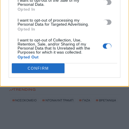
I want to opt-out of the Sale of my
6 Αυγούστου, 2026
Personal Data.
Opted In
Δολοφονία Βρετανίδας στην Κυψέλη: «Τότε άρχισα να τον
I want to opt-out of processing my
υποψιάζομαι» -Όσα αποκάλυψε στις Aρχές η σύζυγος του
Personal Data for Targeted Advertising.
Opted In
Αφγανού
6 Αυγούστου, 2026
I want to opt-out of Collection, Use,
Retention, Sale, and/or Sharing of my
Personal Data that Is Unrelated with the
Purposes for which it was collected.
Γερμανία: Τουλάχιστον 25 τραυματίες από σύγκρουση δύο
Opted Out
τραμ
6 Αυγούστου, 2026
CONFIRM
TRENDING
#
ΝΟΣΟΚΟΜΕΙΟ
#
ΝΤΟΝΑΛΝΤ ΤΡΑΜΠ
#
ΓΑΖΑ
#
ΒΡΕΤΑΝΙΔΑ