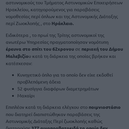
αστυνομικούς του Τμήματος Αστυνομικών Επιχειρήσεων
Ηρακλείου, κατηγορούμενος για παραβάσεις
νομοθεσίας περί όπλων και της Αστυνομικής Διάταξης
περί Ζωοκλοπής , στο
Ηράκλειο.
Ειδικότερα , το πρωί της Τρίτης αστυνομικοί της
ανωτέρω Υπηρεσίας πραγματοποίησαν νομότυπη
έρευνα στo σπίτι του 62χρονου
σε
περιοχή του Δήμου
Μαλεβιζίο
υ κατά τη διάρκεια της οποίας βρήκαν και
κατέσχεσαν:
Κυνηγετικό όπλο για το οποίο δεν είχε εκδοθεί
προβλεπόμενη άδεια
52 φυσίγγια διαφόρων διαμετρημάτων
Μαχαίρι
Επιπλέον κατά τη διάρκεια ελέγχου στο
ποιμνιοστάσιο
που διατηρεί διαπιστώθηκαν παραβάσεις της
Αστυνομικής Διάταξης Περί ζωοκλοπής καθώς
διατηρούσε
377 αιγοπροβατοειδή τα οποία δεν