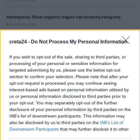
Λιπάσματα: Ποιοι αγρότες πήραν την έκτακτη ενίσχυση
8 Αυγούστου, 2026
Τι λέει η ΕΛ.ΑΣ. για την υπόθεση του τουρίστα στην Κρήτη –
creta24 -
Do Not Process My Personal Information
«Δεν προκύπτει αναφορά περιστατικού που να αφορά
ανήλικη»
If you wish to opt-out of the sale, sharing to third parties, or
processing of your personal or sensitive information for
8 Αυγούστου, 2026
targeted advertising by us, please use the below opt-out
section to confirm your selection. Please note that after your
Ο Τραμπ προσφεύγει στο Ανώτατο Δικαστήριο για το
opt-out request is processed you may continue seeing
«μπλόκο» στην αίθουσα χορού στον Λευκό Οίκο
interest-based ads based on personal information utilized by
8 Αυγούστου, 2026
us or personal information disclosed to third parties prior to
your opt-out. You may separately opt-out of the further
disclosure of your personal information by third parties on the
Τουρισμός: Η «Οδύσσεια» έφερε άλμα στις κρατήσεις
IAB’s list of downstream participants. This information may
8 Αυγούστου, 2026
also be disclosed by us to third parties on the
IAB’s List of
Downstream Participants
that may further disclose it to other
third parties.