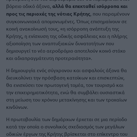
βόρειο οδικό άξονα,
αλλά θα επεκταθεί ισόρροπα και
προς τις περιοχές της νότιας Κρήτης
, που παραμένουν
συγκοινωνιακά απομονωμένες. Όπως επισημαίνουν σε
κοινή ανακοίνωσή τους, «η ισόρροπη ανάπτυξη της
Κρήτης, η ενίσχυση της οδικής ασφάλειας και η πλήρης
αξιοποίηση των αναπτυξιακών δυνατοτήτων που
δημιουργεί το νέο αεροδρόμιο αποτελούν κοινό στόχο
και αδιαπραγμάτευτη προτεραιότητα».
Η δημιουργία ενός σύγχρονου και ασφαλούς άξονα θα
διευκολύνει την πρόσβαση κατοίκων και επισκεπτών,
θα ενισχύσει τον πρωτογενή τομέα, τον τουρισμό και
την επιχειρηματικότητα, ενώ θα συμβάλει ουσιαστικά
στη μείωση του χρόνου μετακίνησης και των τροχαίων
κινδύνων.
Η πρωτοβουλία των δημάρχων έρχεται σε μια περίοδο
κατά την οποία ο συνολικός σχεδιασμός των μεγάλων
οδικών έργων της Κρήτης βρίσκεται στο επίκεντρο του