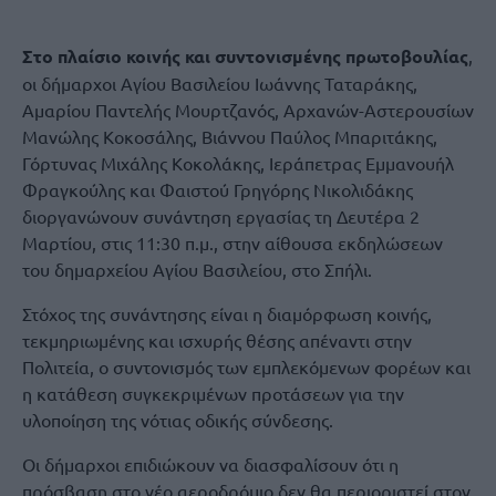
Στο πλαίσιο κοινής και συντονισμένης πρωτοβουλίας
,
οι δήμαρχοι Αγίου Βασιλείου Ιωάννης Ταταράκης,
Αμαρίου Παντελής Μουρτζανός, Αρχανών-Αστερουσίων
Μανώλης Κοκοσάλης, Βιάννου Παύλος Μπαριτάκης,
Γόρτυνας Μιχάλης Κοκολάκης, Ιεράπετρας Εμμανουήλ
Φραγκούλης και Φαιστού Γρηγόρης Νικολιδάκης
διοργανώνουν συνάντηση εργασίας τη Δευτέρα 2
Μαρτίου, στις 11:30 π.μ., στην αίθουσα εκδηλώσεων
του δημαρχείου Αγίου Βασιλείου, στο Σπήλι.
Στόχος της συνάντησης είναι η διαμόρφωση κοινής,
τεκμηριωμένης και ισχυρής θέσης απέναντι στην
Πολιτεία, ο συντονισμός των εμπλεκόμενων φορέων και
η κατάθεση συγκεκριμένων προτάσεων για την
υλοποίηση της νότιας οδικής σύνδεσης.
Οι δήμαρχοι επιδιώκουν να διασφαλίσουν ότι η
πρόσβαση στο νέο αεροδρόμιο δεν θα περιοριστεί στον