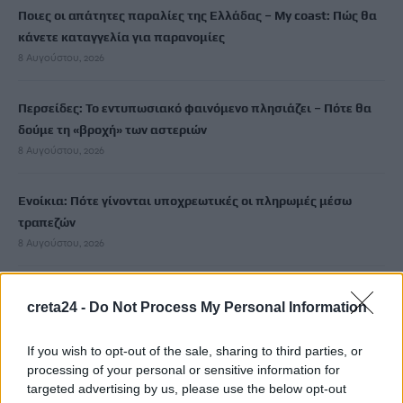
Ποιες οι απάτητες παραλίες της Ελλάδας – My coast: Πώς θα
κάνετε καταγγελία για παρανομίες
8 Αυγούστου, 2026
Περσείδες: Το εντυπωσιακό φαινόμενο πλησιάζει – Πότε θα
δούμε τη «βροχή» των αστεριών
8 Αυγούστου, 2026
Ενοίκια: Πότε γίνονται υποχρεωτικές οι πληρωμές μέσω
τραπεζών
8 Αυγούστου, 2026
Ισπανία: Η συγκινητική επανένωση γυναίκας με τα
creta24 -
Do Not Process My Personal Information
γαϊδουράκια της μετά τις πυρκαγιές
8 Αυγούστου, 2026
If you wish to opt-out of the sale, sharing to third parties, or
processing of your personal or sensitive information for
Στις 19 Αυγούστου η γενική συνέλευση του συλλόγου
targeted advertising by us, please use the below opt-out