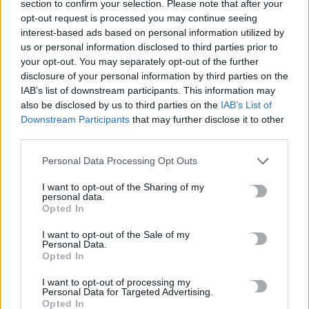
section to confirm your selection. Please note that after your
κρεοπωλών Χανίων
opt-out request is processed you may continue seeing
8 Αυγούστου, 2026
interest-based ads based on personal information utilized by
us or personal information disclosed to third parties prior to
Νέος κύκλος μαθημάτων Κινεζικής Γλώσσας στο
your opt-out. You may separately opt-out of the further
Πανεπιστήμιο Κρήτης για το ακαδημαϊκό έτος 2026-2027
disclosure of your personal information by third parties on the
IAB’s list of downstream participants. This information may
8 Αυγούστου, 2026
also be disclosed by us to third parties on the
IAB’s List of
Downstream Participants
that may further disclose it to other
Άνοια: Ποια είναι τα επαγγέλματα που προστατεύουν τον
third parties.
εγκέφαλο
Personal Data Processing Opt Outs
8 Αυγούστου, 2026
I want to opt-out of the Sharing of my
personal data.
Επίδομα €391 από τον ΟΠΕΚΑ, χωρίς εισοδηματικά κριτήρια:
Opted In
Η προϋπόθεση
8 Αυγούστου, 2026
I want to opt-out of the Sale of my
Personal Data.
Opted In
Θεατρική αφήγηση «Έρευσεν ύδωρ» στο Δημοτικό Σχολείο
I want to opt-out of processing my
Κεφαλά
Personal Data for Targeted Advertising.
Opted In
8 Αυγούστου, 2026