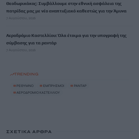
Θεοδωρικάκος: Συμβάλλουμε στην εθνική ασφάλεια της
πατρίδας μας με νέο αναπτυξιακό καθεστώς για την Άμυνα
7 Αυγούστου, 2026
Αεροδρόμιο Καστελλίου: Όλα έτοιμα για την υπογραφή της
σύμβασης για τα ραντάρ
7 Αυγούστου, 2026
TRENDING
#
ΡΕΘΥΜΝΟ
#
ΕΜΠΡΗΣΜΟΙ
#
ΡΑΝΤΑΡ
#
ΑΕΡΟΔΡΟΜΙΟ ΚΑΣΤΕΛΛΙΟΥ
ΣΧΕΤΙΚΆ ΆΡΘΡΑ