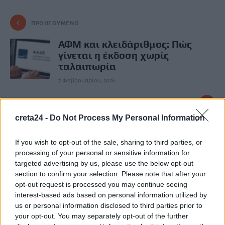
ΠΡΟΗΓΟΎΜΕΝΟ
ΑΦΜ και κλειδάριθμος: Πώς
γίνεται η έκδοση χωρίς
ταλαιπωρία
7 Φεβρουαρίου, 2026
ΕΠΌΜΕΝΟ
creta24 -
Do Not Process My Personal Information
Έρευνα: «Κοκτέιλ»
φυτοφαρμάκων στα
If you wish to opt-out of the sale, sharing to third parties, or
περισσότερα μήλα στην
processing of your personal or sensitive information for
Ευρώπη – Τι σημαίνει για την
targeted advertising by us, please use the below opt-out
Ελλάδα
section to confirm your selection. Please note that after your
7 Φεβρουαρίου, 2026
opt-out request is processed you may continue seeing
interest-based ads based on personal information utilized by
us or personal information disclosed to third parties prior to
your opt-out. You may separately opt-out of the further
Μην χάνεις είδηση. Βάλε το
CRETA24
στην