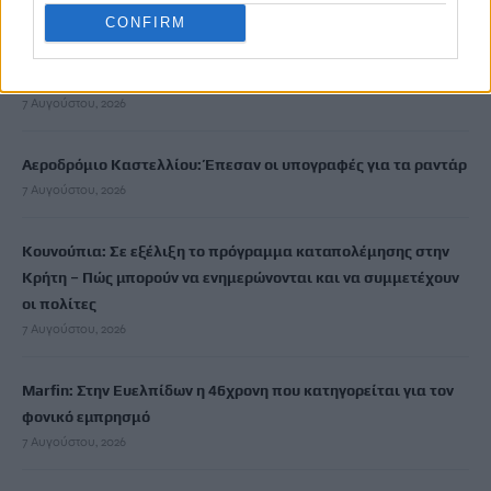
CONFIRM
Εξιχνιάστηκαν δύο εμπρησμοί στον Μυλοπόταμο –
Δικογραφία σε βάρος δύο ανδρών
7 Αυγούστου, 2026
Αεροδρόμιο Καστελλίου: Έπεσαν οι υπογραφές για τα ραντάρ
7 Αυγούστου, 2026
Κουνούπια: Σε εξέλιξη το πρόγραμμα καταπολέμησης στην
Κρήτη – Πώς μπορούν να ενημερώνονται και να συμμετέχουν
οι πολίτες
7 Αυγούστου, 2026
Marfin: Στην Ευελπίδων η 46χρονη που κατηγορείται για τον
φονικό εμπρησμό
7 Αυγούστου, 2026