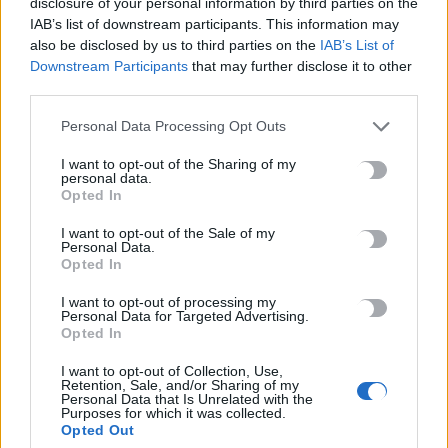
disclosure of your personal information by third parties on the
Google
IAB’s list of downstream participants. This information may
ΠΡΟΣΘΕΣΕ ΤΟ
CRETA24
ΣΤΗΝ GOOGLE
also be disclosed by us to third parties on the
IAB’s List of
Downstream Participants
that may further disclose it to other
third parties.
ΡΟΗ ΕΙΔΗΣΕΩΝ
Personal Data Processing Opt Outs
Προθεσμία για να απολογηθεί την Τρίτη έλαβε η 46χρονη που
I want to opt-out of the Sharing of my
personal data.
κατηγορείται για την επίθεση στη Marfin
Opted In
7 Αυγούστου, 2026
I want to opt-out of the Sale of my
Personal Data.
Opted In
Τροχαίο στις Σέρρες: Βίντεο σοκ από τη στιγμή της σφοδρής
σύγκρουσης του αυτοκινήτου με φορτηγό -Νεκροί μητέρα και
I want to opt-out of processing my
γιος
Personal Data for Targeted Advertising.
Opted In
7 Αυγούστου, 2026
I want to opt-out of Collection, Use,
Retention, Sale, and/or Sharing of my
Αεροδρόμιο Καστελλίου: Η ξενάγηση στο εργοτάξιο και τα
Personal Data that Is Unrelated with the
Purposes for which it was collected.
μηνύματα Δήμα – Ταχιάου για το μεγάλο έργο
Opted Out
7 Αυγούστου, 2026