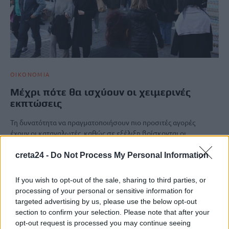
ΟΙΚΟΝΟΜΙΑ
Μέχρι πότε θα ισχύουν οι χειμερινές
εκπτώσεις
Τη δυνατότητα να πραγματοποιήσουν πιο προσιτές αγορές
έχουν οι καταναλωτές, καθώς σε εξέλιξη βρίσκονται οι
χειμερινές εκπτώσεις έως τις 28 Φεβρουαρίου. …
creta24 -
Do Not Process My Personal Information
Newsroom
7 Φεβρουαρίου, 2026
If you wish to opt-out of the sale, sharing to third parties, or
processing of your personal or sensitive information for
ΡΟΗ ΕΙΔΗΣΕΩΝ
targeted advertising by us, please use the below opt-out
section to confirm your selection. Please note that after your
Ενοίκια: Πότε γίνονται υποχρεωτικές οι πληρωμές μέσω
opt-out request is processed you may continue seeing
τραπεζών