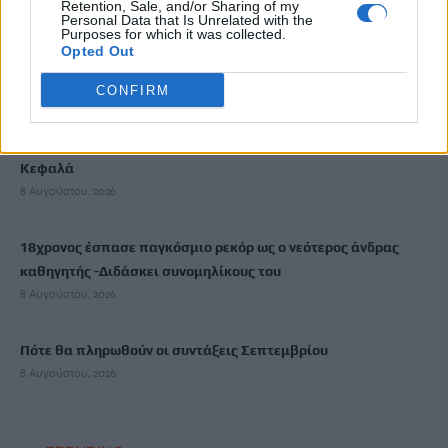
Retention, Sale, and/or Sharing of my
Personal Data that Is Unrelated with the
Purposes for which it was collected.
Επίδομα €391 από τον ΟΠΕΚΑ, χωρίς εισοδηματικά κριτήρια:
Opted Out
Η προϋπόθεση
8 Αυγούστου, 2026
CONFIRM
Θεατρική αφήγηση «Έρευσεν ύδωρ» στο Δημοτικό Σχολείο
Κεφαλά
8 Αυγούστου, 2026
18χρονος έσπασε παγκόσμιο ρεκόρ ως ο νεότερος άνδρας
καθηγητής -Διδάσκει συνομηλίκους του
8 Αυγούστου, 2026
Πότε θα πληρωθούν οι συντάξεις Σεπτεμβρίου
8 Αυγούστου, 2026