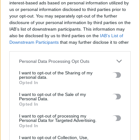
interest-based ads based on personal information utilized by
8 Αυγούστου, 2026
us or personal information disclosed to third parties prior to
your opt-out. You may separately opt-out of the further
disclosure of your personal information by third parties on the
Ισπανία: Η συγκινητική επανένωση γυναίκας με τα
IAB’s list of downstream participants. This information may
γαϊδουράκια της μετά τις πυρκαγιές
also be disclosed by us to third parties on the
IAB’s List of
8 Αυγούστου, 2026
Downstream Participants
that may further disclose it to other
third parties.
Στις 19 Αυγούστου η γενική συνέλευση του συλλόγου
Personal Data Processing Opt Outs
κρεοπωλών Χανίων
8 Αυγούστου, 2026
I want to opt-out of the Sharing of my
personal data.
Opted In
Νέος κύκλος μαθημάτων Κινεζικής Γλώσσας στο
I want to opt-out of the Sale of my
Πανεπιστήμιο Κρήτης για το ακαδημαϊκό έτος 2026-2027
Personal Data.
8 Αυγούστου, 2026
Opted In
I want to opt-out of processing my
Personal Data for Targeted Advertising.
Άνοια: Ποια είναι τα επαγγέλματα που προστατεύουν τον
Opted In
εγκέφαλο
8 Αυγούστου, 2026
I want to opt-out of Collection, Use,