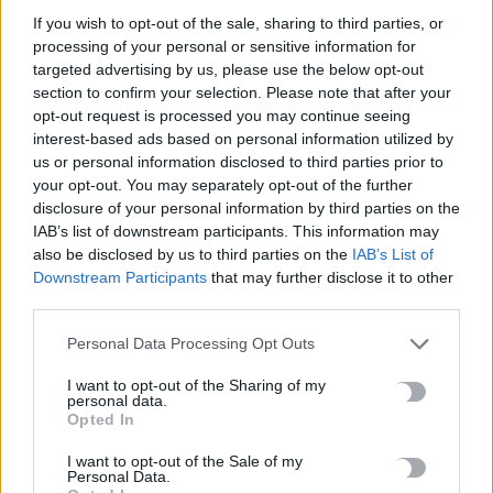
10 Αυγούστου, 2026
If you wish to opt-out of the sale, sharing to third parties, or
processing of your personal or sensitive information for
targeted advertising by us, please use the below opt-out
Δήμος Μινώα Πεδιάδας: 285 ζώα έλαβαν κτηνιατρική
section to confirm your selection. Please note that after your
φροντίδα
opt-out request is processed you may continue seeing
10 Αυγούστου, 2026
interest-based ads based on personal information utilized by
us or personal information disclosed to third parties prior to
your opt-out. You may separately opt-out of the further
Πέθανε ο συγγραφέας και στοχαστής Στέλιος Ράμφος
disclosure of your personal information by third parties on the
10 Αυγούστου, 2026
IAB’s list of downstream participants. This information may
also be disclosed by us to third parties on the
IAB’s List of
Downstream Participants
that may further disclose it to other
Προθεσμία για να δώσουν εξηγήσεις για την προσγείωση στο
third parties.
Σαρακήνικο πήραν ο χειριστής και ο ιδιοκτήτης του
ελικοπτέρου
Personal Data Processing Opt Outs
10 Αυγούστου, 2026
I want to opt-out of the Sharing of my
personal data.
Υπό έλεγχο η πυρκαγιά στον Κουβαρά Αττικής, παραμένουν
Opted In
καπνογόνα σημεία – Προβληματίζουν οι ισχυροί άνεμοι
I want to opt-out of the Sale of my
10 Αυγούστου, 2026
Personal Data.