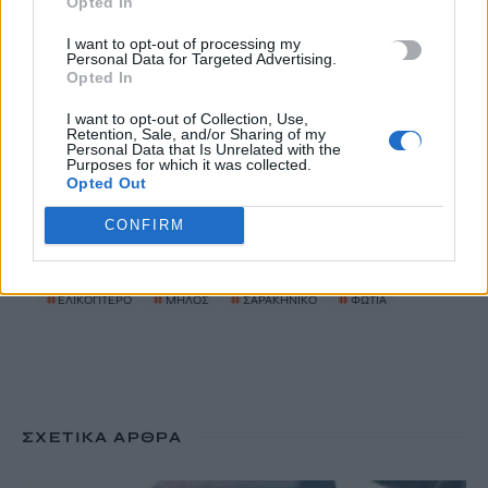
Opted In
Ενετικά Τείχη: Ο κόσμος “αγκαλιάζει” τα αναψυκτήρια
I want to opt-out of processing my
Personal Data for Targeted Advertising.
10 Αυγούστου, 2026
Opted In
I want to opt-out of Collection, Use,
Κοινός λογαριασμός: Πότε η ανάληψη χρημάτων θεωρείται
Retention, Sale, and/or Sharing of my
Personal Data that Is Unrelated with the
δωρεά – Τι πρέπει να προσέξετε
Purposes for which it was collected.
10 Αυγούστου, 2026
Opted Out
CONFIRM
TRENDING
#
ΕΛΙΚΟΠΤΕΡΟ
#
ΜΗΛΟΣ
#
ΣΑΡΑΚΗΝΙΚΟ
#
ΦΩΤΙΑ
ΣΧΕΤΙΚΆ ΆΡΘΡΑ