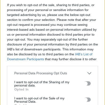
χρηματοδοτήσεις
If you wish to opt-out of the sale, sharing to third parties, or
6 Αυγούστου, 2026
processing of your personal or sensitive information for
targeted advertising by us, please use the below opt-out
Νέα χρηματοδότηση 1,5 εκατ. ευρώ για διαπλάτυνση του
section to confirm your selection. Please note that after your
opt-out request is processed you may continue seeing
Αγιοβασιλιώτικου Παραλιακού Δρόμου
interest-based ads based on personal information utilized by
6 Αυγούστου, 2026
us or personal information disclosed to third parties prior to
your opt-out. You may separately opt-out of the further
Τι δείχνει η ιατροδικαστική εξέταση για τα αίτια θανάτου του
disclosure of your personal information by third parties on the
IAB’s list of downstream participants. This information may
90χρονου που εντοπίστηκε μέσα σε καταψύκτη
also be disclosed by us to third parties on the
IAB’s List of
6 Αυγούστου, 2026
Downstream Participants
that may further disclose it to other
third parties.
Το Αρκαλοχώρι γιόρτασε τον Προστάτη και Πολιούχο του
Personal Data Processing Opt Outs
6 Αυγούστου, 2026
I want to opt-out of the Sharing of my
personal data.
Παρατείνονται τα προληπτικά μέτρα στην Κρήτη για την
Opted In
ευλογιά των αιγοπροβάτων
6 Αυγούστου, 2026
I want to opt-out of the Sale of my
Personal Data.