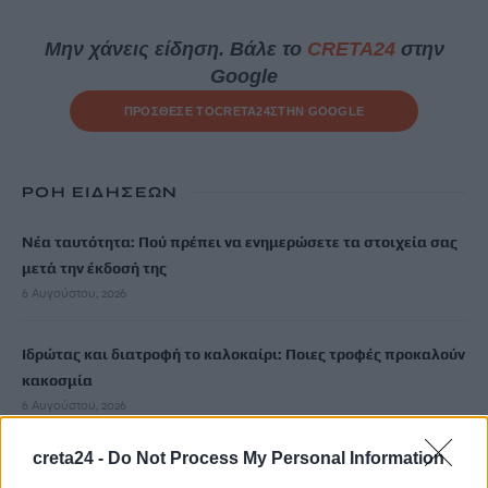
Μην χάνεις είδηση. Βάλε το
CRETA24
στην
Google
ΠΡΟΣΘΕΣΕ ΤΟ
CRETA24
ΣΤΗΝ GOOGLE
ΡΟΗ ΕΙΔΗΣΕΩΝ
Νέα ταυτότητα: Πού πρέπει να ενημερώσετε τα στοιχεία σας
μετά την έκδοσή της
6 Αυγούστου, 2026
Ιδρώτας και διατροφή το καλοκαίρι: Ποιες τροφές προκαλούν
κακοσμία
6 Αυγούστου, 2026
creta24 -
Do Not Process My Personal Information
Κάρτα Αγρότη: Τι αλλάζει από 28 Αυγούστου για τις