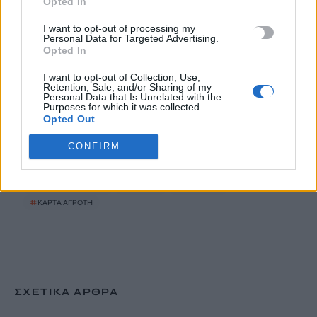
Opted In
Έκτακτο επίδομα παιδιού: Ποιοι πάνε ταμείο
I want to opt-out of processing my
6 Αυγούστου, 2026
Personal Data for Targeted Advertising.
Opted In
ΟΠΕΚΑ: Νέα πληρωμή στις 7 Αυγούστου για τρίτεκνες και
I want to opt-out of Collection, Use,
Retention, Sale, and/or Sharing of my
πολύτεκνες οικογένειες
Personal Data that Is Unrelated with the
6 Αυγούστου, 2026
Purposes for which it was collected.
Opted Out
CONFIRM
TRENDING
#
ΝΕΕΣ ΤΑΥΤΟΤΗΤΕΣ
#
ΙΔΡΩΤΑΣ
#
ΚΑΚΟΣΜΙΑ
#
ΚΑΡΤΑ ΑΓΡΟΤΗ
ΣΧΕΤΙΚΆ ΆΡΘΡΑ