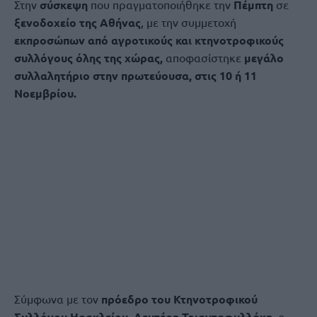
Στην
σύσκεψη
που πραγματοποιήθηκε την
Πέμπτη
σε
ξενοδοχείο της Αθήνας
, με την συμμετοχή
εκπροσώπων από αγροτικούς και κτηνοτροφικούς
συλλόγους όλης της χώρας,
αποφασίστηκε
μεγάλο
συλλαλητήριο στην πρωτεύουσα, στις 10 ή 11
Νοεμβρίου.
Σύμφωνα με τον
πρόεδρο του Κτηνοτροφικού
Συλλόγου Ηρακλείου, Λευτέρη Τριανταφυλλάκη
, ο