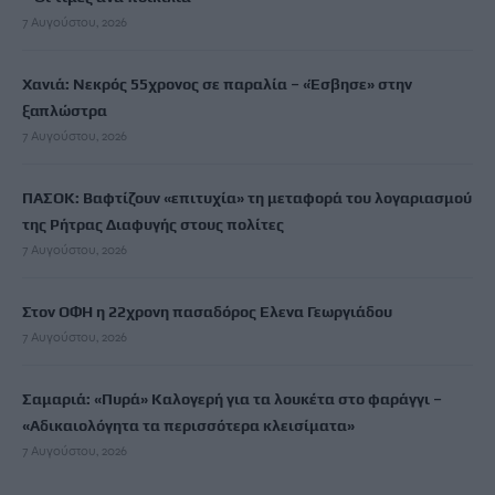
7 Αυγούστου, 2026
Χανιά: Νεκρός 55χρονος σε παραλία – «Έσβησε» στην
ξαπλώστρα
7 Αυγούστου, 2026
ΠΑΣΟΚ: Βαφτίζουν «επιτυχία» τη μεταφορά του λογαριασμού
της Ρήτρας Διαφυγής στους πολίτες
7 Αυγούστου, 2026
Στον ΟΦΗ η 22χρονη πασαδόρος Ελενα Γεωργιάδου
7 Αυγούστου, 2026
Σαμαριά: «Πυρά» Καλογερή για τα λουκέτα στο φαράγγι –
«Αδικαιολόγητα τα περισσότερα κλεισίματα»
7 Αυγούστου, 2026