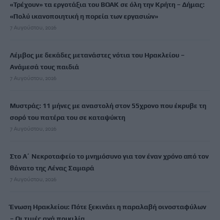
«Τρέχουν» τα εργοτάξια του ΒΟΑΚ σε όλη την Κρήτη – Δήμας:
«Πολύ ικανοποιητική η πορεία των εργασιών»
7 Αυγούστου, 2026
Λέμβος με δεκάδες μετανάστες νότια του Ηρακλείου –
Ανάμεσά τους παιδιά
7 Αυγούστου, 2026
Μυστράς: 11 μήνες με αναστολή στον 55χρονο που έκρυβε τη
σορό του πατέρα του σε καταψύκτη
7 Αυγούστου, 2026
Στο Α΄ Νεκροταφείο το μνημόσυνο για τον έναν χρόνο από τον
θάνατο της Λένας Σαμαρά
7 Αυγούστου, 2026
Ένωση Ηρακλείου: Πότε ξεκινάει η παραλαβή οινοσταφύλων
– Οι τιμές ανά ποικιλία