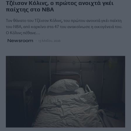
Τζέισον Κόλινς, ο πρώτος ανοιχτά γκέι
παίχτης στο ΝΒΑ
Τον θάνατο του Τζέισον Κόλινς, του πρώτου ανοιχτά γκέι παίχτη
του ΝΒΑ, από καρκίνο στα 47 του ανακοίνωσε η οικογένειά του.
Ο Κόλινς πέθανε…
Newsroom
13 Μαΐου, 2026