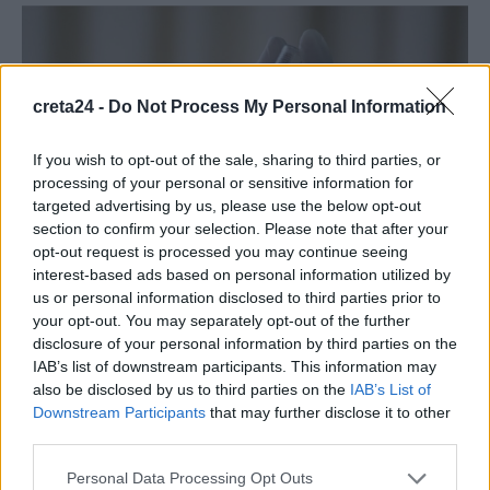
creta24 -
Do Not Process My Personal Information
If you wish to opt-out of the sale, sharing to third parties, or
processing of your personal or sensitive information for
targeted advertising by us, please use the below opt-out
section to confirm your selection. Please note that after your
opt-out request is processed you may continue seeing
interest-based ads based on personal information utilized by
us or personal information disclosed to third parties prior to
your opt-out. You may separately opt-out of the further
ΥΓΕΙΑ
disclosure of your personal information by third parties on the
Αμιβανταμάμπη: Πότε έρχεται η νέα
IAB’s list of downstream participants. This information may
θεραπεία για τον καρκίνο που
also be disclosed by us to third parties on the
IAB’s List of
συρρικνώνει τους όγκους
Downstream Participants
that may further disclose it to other
third parties.
Η είδηση για την αμιβανταμάμπη, την υποδόρια ένεση που
εξαφανίζει τους όγκους σε ασθενείς με προχωρημένο καρκίνο
Personal Data Processing Opt Outs