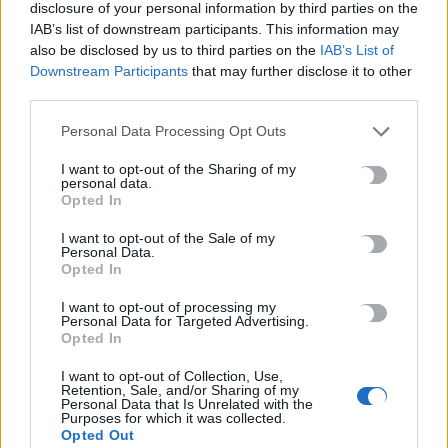
disclosure of your personal information by third parties on the
IAB’s list of downstream participants. This information may
also be disclosed by us to third parties on the
IAB’s List of
Downstream Participants
that may further disclose it to other
third parties.
ΚΟΙΝΩΝΙΑ
ΚΡΗΤΗ
Personal Data Processing Opt Outs
Ρέθυμνο: Με… καζάνια και βραστό η νέα
κινητοποίηση των αγροτοκτηνοτρόφων
I want to opt-out of the Sharing of my
(φωτογραφίες)
personal data.
Opted In
Στους δρόμους παραμένουν οι αγροτοκτηνοτρόφοι του Ρεθύμνου
που συνεχίζουν εν μέσω εορτών τις κινητοποιήσεις τους.
I want to opt-out of the Sale of my
Personal Data.
Σύμφωνα με τα…
Opted In
Newsroom
27 Δεκεμβρίου, 2025
I want to opt-out of processing my
Personal Data for Targeted Advertising.
Opted In
I want to opt-out of Collection, Use,
Retention, Sale, and/or Sharing of my
Personal Data that Is Unrelated with the
Purposes for which it was collected.
Opted Out