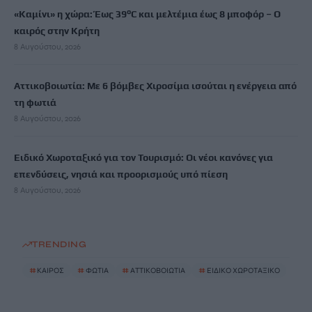
«Καμίνι» η χώρα: Έως 39°C και μελτέμια έως 8 μποφόρ – Ο
καιρός στην Κρήτη
8 Αυγούστου, 2026
Αττικοβοιωτία: Με 6 βόμβες Χιροσίμα ισούται η ενέργεια από
τη φωτιά
8 Αυγούστου, 2026
Ειδικό Χωροταξικό για τον Τουρισμό: Οι νέοι κανόνες για
επενδύσεις, νησιά και προορισμούς υπό πίεση
8 Αυγούστου, 2026
TRENDING
#
ΚΑΙΡΟΣ
#
ΦΩΤΙΑ
#
ΑΤΤΙΚΟΒΟΙΩΤΙΑ
#
ΕΙΔΙΚΟ ΧΩΡΟΤΑΞΙΚΟ