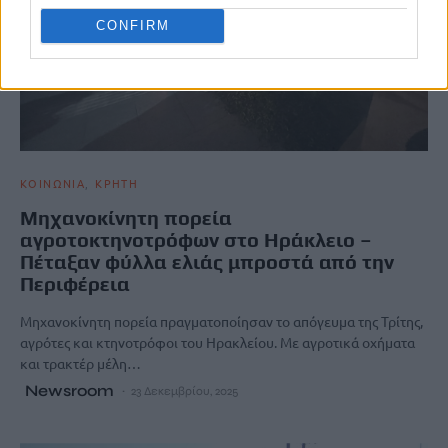
CONFIRM
ΚΟΙΝΩΝΙΑ
ΚΡΗΤΗ
Μηχανοκίνητη πορεία
αγροτoκτηνοτρόφων στο Ηράκλειο –
Πέταξαν φύλλα ελιάς μπροστά από την
Περιφέρεια
Μηχανοκίνητη πορεία πραγματοποίησαν το απόγευμα της Τρίτης,
αγρότες και κτηνοτρόφοι του Ηρακλείου. Με αγροτικά οχήματα
και τρακτέρ μέλη…
Newsroom
23 Δεκεμβρίου, 2025