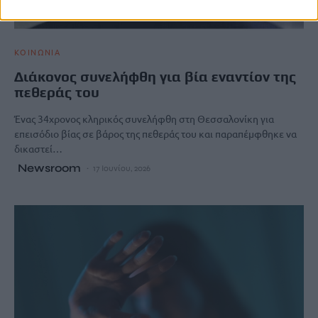
ΚΟΙΝΩΝΙΑ
Διάκονος συνελήφθη για βία εναντίον της
πεθεράς του
Ένας 34χρονος κληρικός συνελήφθη στη Θεσσαλονίκη για
επεισόδιο βίας σε βάρος της πεθεράς του και παραπέμφθηκε να
δικαστεί…
Newsroom
17 Ιουνίου, 2026