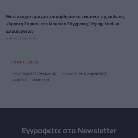
Με επιτυχία πραγματοποιήθηκαν τα εγκαίνια της έκθεσης
«Άρρητη Σάρκα» στο Μουσείο Σύγχρονης Τέχνης Χανίων –
Ελαιουργείον
6 Αυγούστου, 2026
TRENDING
#
ΚΥΡΙΑΚΟΣ ΠΙΕΡΡΑΚΑΚΗΣ
#
ΕΘΝΙΚΗ ΡΗΤΡΑ ΔΙΑΦΥΓΗΣ
#
ΦΩΤΙΑ
#
ΜΕΣΑΡΑ
Εγγραφείτε στο Newsletter