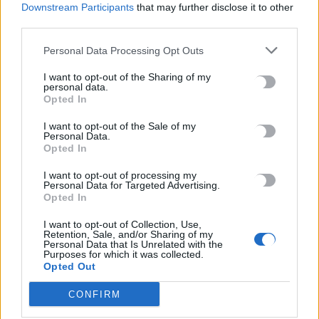
Downstream Participants
that may further disclose it to other
ΚΟΙΝΩΝΙΑ
third parties.
Αναζητείται αστυνομικός στην Ηλεία –
Καταδικάστηκε σε πέντε χρόνια φυλακή
Personal Data Processing Opt Outs
χωρίς αναστολή για ενδοοικογενειακή βία
I want to opt-out of the Sharing of my
personal data.
Ποινή φυλάκισης πέντε ετών και τριών μηνών χωρίς αναστολή,
Opted In
επέβαλε το Μονομελές Πλημμελειοδικείο Αμαλιάδας σε εν
ενεργεία αστυνομικό…
I want to opt-out of the Sale of my
Personal Data.
Newsroom
29 Ιουνίου, 2026
Opted In
I want to opt-out of processing my
Personal Data for Targeted Advertising.
Opted In
I want to opt-out of Collection, Use,
Retention, Sale, and/or Sharing of my
Personal Data that Is Unrelated with the
Purposes for which it was collected.
Opted Out
CONFIRM