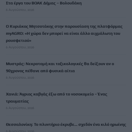
Στα έργα του ΒΟΑΚ Δήμας – Βολουδάκη
6 Αυγούστου, 2026
Ο Κυριάκος Μητσοτάκης στην παρουσίαση της πλατφόρμας
myAGRO: «Η χώρα δεν μπορεί να είναι άλλο αιχμάλωτη του
ρουσφετιού»
6 Αυγούστου, 2026
Μυστράς: Νεκροτομή και τοξικολογικές θα δείξουν αν ο
90χρονος πέθανε από φυσικά αίτια
6 Αυγούστου, 2026
Χανιά: Άγριος καβγάς έξω από το νοσοκομείο – Ένας
τραυματίας
6 Αυγούστου, 2026
Θεσσαλονίκη: Το πλυντήριο έκρυβε… σχεδόν ένα κιλό ηρωίνης
6 Αυγούστου, 2026