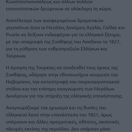
Κωνσταντινουπόλεως και άλλων πολλών
επαναστατικών δρώμενων σε ολόκληρη τη χώρα.
Αποτέλεσμα των αναφερομένων δραματικών
γεγονότων ήταν οι Μεγάλες Δυνάμεις Αγγλία, Γαλλία και
Ρωσία να δείξουν ενδιαφέρον για το ελληνικό ζήτημα,
με την υπογραφή της Συνθήκης του Λονδίνου το 1827,
για τη ρύθμιση των εχθροπραξιών Ελλήνων και
Τούρκων.
Η άρνηση της Τουρκίας να αποδεχθεί τους όρους της
Συνθήκης, οδήγησε στην εθνοσωτήρια ναυμαχία του
Ναβαρίνου, την καταστροφή του τουρκοαιγυπτιακού
στόλου και την επίσημη αναγνώριση των Μεγάλων
Δυνάμεων για την στήριξη της ελληνικής επανάστασης.
Αναγνωρίζουμε τον ηρωισμό και τις θυσίες του
ελληνικού λαού στην επανάσταση του 1821, όμως
υπάρχουν και άλλες πραγματικές, αθέατες, σκοτεινές
πλευρές εκείνης της περιόδου. Δεν υπήρχαν μόνο