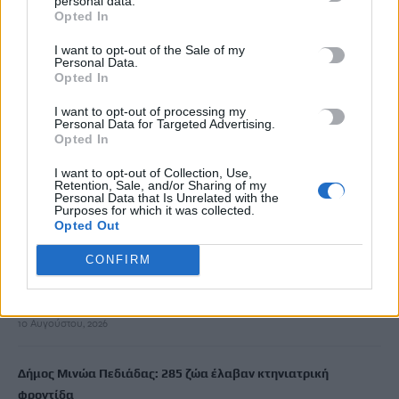
personal data.
Αυγενάκης: Να επανεξεταστεί ουσιαστικά το νέο Ειδικό
Opted In
Χωροταξικό για τη Βιομηχανία και την Εφοδιαστική Αλυσίδα
με ειδική μέριμνα για την Κρήτη
I want to opt-out of the Sale of my
Personal Data.
10 Αυγούστου, 2026
Opted In
I want to opt-out of processing my
Με τι καιρό θα γιορτάσουμε τον Δεκαπενταύγουστο
Personal Data for Targeted Advertising.
Opted In
10 Αυγούστου, 2026
I want to opt-out of Collection, Use,
Retention, Sale, and/or Sharing of my
«Συγγνώμη που δεν κατάφερα να σε προστατεύσω»: Η
Personal Data that Is Unrelated with the
Purposes for which it was collected.
ανάρτηση της Αφροδίτης Νέστορα για τη μητέρα της
Opted Out
10 Αυγούστου, 2026
CONFIRM
Κρήτη: 500.000 ευρώ για έργα οδικής ασφάλειας –
Διαγραμμίσεις και ανακλαστήρες σε 150 χλμ. οδικού δικτύου
10 Αυγούστου, 2026
Δήμος Μινώα Πεδιάδας: 285 ζώα έλαβαν κτηνιατρική
φροντίδα