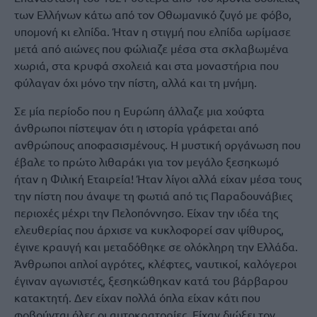
των Ελλήνων κάτω από τον Οθωμανικό ζυγό με φόβο,
υπομονή κι ελπίδα. Ήταν η στιγμή που ελπίδα ωρίμασε
μετά από αιώνες που φώλιαζε μέσα στα σκλαβωμένα
χωριά, στα κρυφά σχολειά και στα μοναστήρια που
φύλαγαν όχι μόνο την πίστη, αλλά και τη μνήμη.
Σε μία περίοδο που η Ευρώπη άλλαζε μια χούφτα
άνθρωποι πίστεψαν ότι η ιστορία γράφεται από
ανθρώπους αποφασισμένους. Η μυστική οργάνωση που
έβαλε το πρώτο λιθαράκι για τον μεγάλο ξεσηκωμό
ήταν η Φιλική Εταιρεία! Ήταν λίγοι αλλά είχαν μέσα τους
την πίστη που άναψε τη φωτιά από τις Παραδουνάβιες
περιοχές μέχρι την Πελοπόννησο. Είχαν την ιδέα της
ελευθερίας που άρχισε να κυκλοφορεί σαν ψίθυρος,
έγινε κραυγή και μεταδόθηκε σε ολόκληρη την Ελλάδα.
Άνθρωποι απλοί αγρότες, κλέφτες, ναυτικοί, καλόγεροι
έγιναν αγωνιστές, ξεσηκώθηκαν κατά του βάρβαρου
κατακτητή. Δεν είχαν πολλά όπλα είχαν κάτι που
φοβούνται όλες οι αυτοκρατορίες. Είχαν διώξει τον