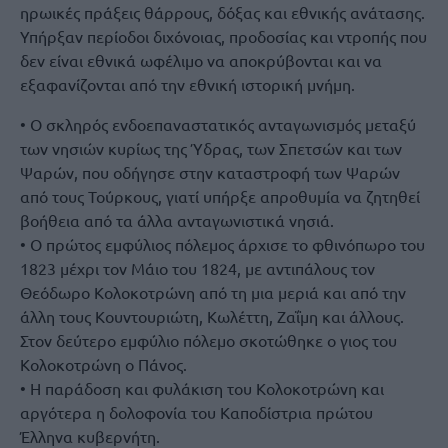
ηρωικές πράξεις θάρρους, δόξας και εθνικής ανάτασης.
Υπήρξαν περίοδοι διχόνοιας, προδοσίας και ντροπής που
δεν είναι εθνικά ωφέλιμο να αποκρύβονται και να
εξαφανίζονται από την εθνική ιστορική μνήμη.
• Ο σκληρός ενδοεπαναστατικός ανταγωνισμός μεταξύ
των νησιών κυρίως της Ύδρας, των Σπετσών και των
Ψαρών, που οδήγησε στην καταστροφή των Ψαρών
από τους Τούρκους, γιατί υπήρξε απροθυμία να ζητηθεί
βοήθεια από τα άλλα ανταγωνιστικά νησιά.
• Ο πρώτος εμφύλιος πόλεμος άρχισε το φθινόπωρο του
1823 μέχρι τον Μάιο του 1824, με αντιπάλους τον
Θεόδωρο Κολοκοτρώνη από τη μια μεριά και από την
άλλη τους Κουντουριώτη, Κωλέττη, Ζαΐμη και άλλους.
Στον δεύτερο εμφύλιο πόλεμο σκοτώθηκε ο γιος του
Κολοκοτρώνη ο Πάνος.
• Η παράδοση και φυλάκιση του Κολοκοτρώνη και
αργότερα η δολοφονία του Καποδίστρια πρώτου
Έλληνα κυβερνήτη.