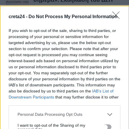
27 Μαρτίου, 2026
creta24 -
Do Not Process My Personal Information
ΕΠΌΜΕΝΟ
If you wish to opt-out of the sale, sharing to third parties, or
Ένταξη του Κέντρου Ημέρας
processing of your personal or sensitive information for
Παιδιών και Εφήβων Ιεράπετρας
targeted advertising by us, please use the below opt-out
στο «Κρήτη 2021-2027» με
section to confirm your selection. Please note that after your
υπογραφή Αρναουτάκη
opt-out request is processed you may continue seeing
27 Μαρτίου, 2026
interest-based ads based on personal information utilized by
us or personal information disclosed to third parties prior to
your opt-out. You may separately opt-out of the further
disclosure of your personal information by third parties on the
Μην χάνεις είδηση. Βάλε το
CRETA24
στην
IAB’s list of downstream participants. This information may
Google
also be disclosed by us to third parties on the
IAB’s List of
Downstream Participants
that may further disclose it to other
ΠΡΟΣΘΕΣΕ ΤΟ
CRETA24
ΣΤΗΝ GOOGLE
third parties.
Personal Data Processing Opt Outs
ΡΟΗ ΕΙΔΗΣΕΩΝ
I want to opt-out of the Sharing of my